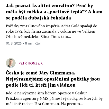
Jak poznat kvalitní zmrzlinu? Proč by
měla být měkká a „pocitově teplá“? A kam
se poděla dubajská čokoláda
Počátky zmrzlinového impéria Adria Gold spadají do
roku 1992, kdy firma začínala v cukrárně ve Velkém
Ořechově nedaleko Zlína. Dnes tato...
10. 8. 2026 ▪ 8 min. čtení
PETR HONZEJK
Česko je země Járy Cimrmana.
Nejvýraznějšími opozičními politiky jsou
podle lidí ti, kteří jim vládnou
Kdo je nejvýraznějším lídrem opozice v Česku?
Průzkum agentury NMS přinesl výsledky, ze kterých by
měl jistě radost Jára Cimrman. Na prvním...