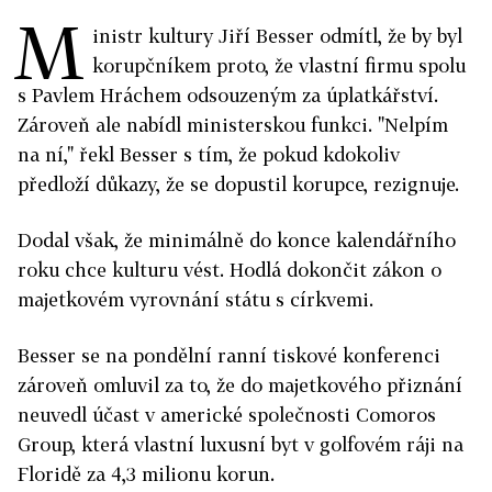
M
inistr kultury Jiří Besser odmítl, že by byl
korupčníkem proto, že vlastní firmu spolu
s Pavlem Hráchem odsouzeným za úplatkářství.
Zároveň ale nabídl ministerskou funkci. "Nelpím
na ní," řekl Besser s tím, že pokud kdokoliv
předloží důkazy, že se dopustil korupce, rezignuje.
Dodal však, že minimálně do konce kalendářního
roku chce kulturu vést. Hodlá dokončit zákon o
majetkovém vyrovnání státu s církvemi.
Besser se na pondělní ranní tiskové konferenci
zároveň omluvil za to, že do majetkového přiznání
neuvedl účast v americké společnosti Comoros
Group, která vlastní luxusní byt v golfovém ráji na
Floridě za 4,3 milionu korun.