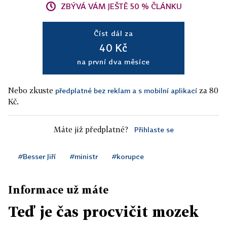
ZBÝVÁ VÁM JEŠTĚ 50 % ČLÁNKU
Číst dál za
40 Kč
na první dva měsíce
Nebo zkuste
za 80
předplatné bez reklam a s mobilní aplikací
Kč.
Máte již předplatné?
Přihlaste se
#Besser Jiří
#ministr
#korupce
Informace už máte
Teď je čas procvičit mozek