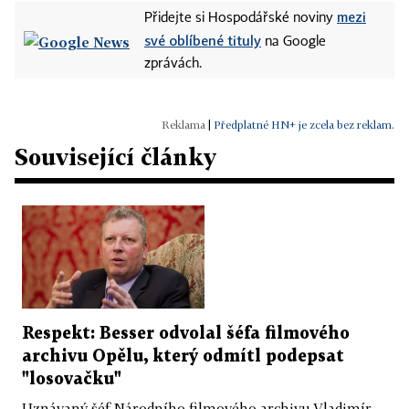
mezi
Přidejte si Hospodářské noviny
své oblíbené tituly
na Google
zprávách.
|
Předplatné HN+ je zcela bez reklam.
Související články
Respekt: Besser odvolal šéfa filmového
archivu Opělu, který odmítl podepsat
"losovačku"
Uznávaný šéf Národního filmového archivu Vladimír