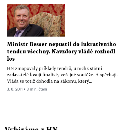
Ministr Besser nepustil do lukrativního
tendru všechny. Navzdory vládě rozhodl
los
HN zmapovaly příklady tendrů, u nichž státní
zadavatelé losují finalisty veřejné soutěže. A spěchají.
Vláda se totiž dohodla na zákonu, který...
3. 8. 2011 ▪ 3 min. čtení
Vybíráme z HN