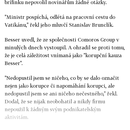
brífinku nepovolil novinářům žádné otázky.
"Ministr pospíchá, odlétá na pracovní cestu do
Vatikánu," řekl jeho mluvčí Stanislav Brunclík.
Besser uvedl, že ze společnosti Comoros Group v
minulých dnech vystoupil. A ohradil se proti tomu,
že je celá záležitost vnímaná jako "korupční kauza
Besser".
"Nedopustil jsem se ničeho, co by se dalo označit
nejen jako korupce či napomáhání korupci, ale
nedopustil jsem se ani ničeho nečestného," řekl.
Dodal, že se nijak neobohatil a nikdy firmu
nepoužil k žádným svým podnikatelským
aktivitám.