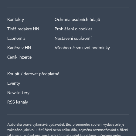
Kontakty
Ochrana osobních údajů
Tiráž redakce HN
Prohlášení o cookies
Economia
Nastavení soukromí
Kariéra v HN
Všeobecné smluvní podmínky
Ceník inzerce
Koupit / darovat předplatné
Eventy
×
Newslettery
RSS kanály
Autorská práva vykonává vydavatel. Bez písemného svolení vydavatele je
zakázáno jakékoli užití částí nebo celku díla, zejména rozmnožování a šíření
jakýmkoli způsobem, mechanickým nebo elektronickým, v českém nebo