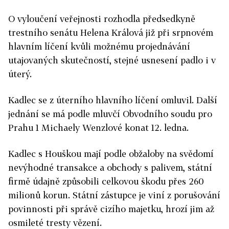
O vyloučení veřejnosti rozhodla předsedkyně
trestního senátu Helena Králová již při srpnovém
hlavním líčení kvůli možnému projednávání
utajovaných skutečností, stejné usnesení padlo i v
úterý.
Kadlec se z úterního hlavního líčení omluvil. Další
jednání se má podle mluvčí Obvodního soudu pro
Prahu 1 Michaely Wenzlové konat 12. ledna.
Kadlec s Houškou mají podle obžaloby na svědomí
nevýhodné transakce a obchody s palivem, státní
firmě údajně způsobili celkovou škodu přes 260
milionů korun. Státní zástupce je viní z porušování
povinnosti při správě cizího majetku, hrozí jim až
osmileté tresty vězení.