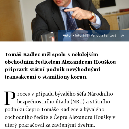
Autor ▪
foto: HN - Vendula Fantová
Tomáš Kadlec měl spolu s někdejším
obchodním ředitelem Alexandrem Houškou
připravit státní podnik nevýhodnými
transakcemi o stamiliony korun.
P
roces v případu bývalého šéfa Národního
bezpečnostního úřadu (NBÚ) a státního
podniku Čepro Tomáše Kadlece a bývalého
obchodního ředitele Čepra Alexandra Houšky v
úterý pokračoval za zavřenými dveřmi.