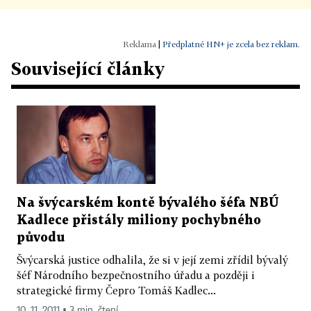
|
Předplatné HN+ je zcela bez reklam.
Související články
Na švýcarském kontě bývalého šéfa NBÚ
Kadlece přistály miliony pochybného
původu
Švýcarská justice odhalila, že si v její zemi zřídil bývalý
šéf Národního bezpečnostního úřadu a později i
strategické firmy Čepro Tomáš Kadlec...
10. 11. 2011 ▪ 3 min. čtení