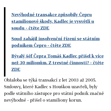
Nevýhodné transakce způsobily Čepru
stamilionové škody. Kadlec je vysvětlí u
soudu
- čtěte ZDE
Soud zahájil insolvenční řízení se státním
podnikem Čepro
- čtěte ZDE
Bývalý šéf Čepra Tomáš Kadlec přišel k více
než 30 milionům. Z trestné činnosti?
- čtěte
ZDE
Obžaloba se týká transakcí z let 2003 až 2005.
Smlouvy, které Kadlec s Houškou uzavřeli, byly
podle státního zástupce pro státní podnik značně
nevýhodné - přišel o stamiliony korun.