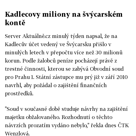
Kadlecovy miliony na švýcarském
kontě
Server Aktuálně.cz minulý týden napsal, že na
Kadlecův účet vedený ve Švýcarsku přišlo v
minulých letech v přepočtu více než 30 milionů
korun. Podle žalobců peníze pocházejí právě z
trestné činnosti, kterou se zabývá Obvodní soud
pro Prahu 1. Státní zástupce mu prý již v září 2010
navrhl, aby požádal o zajištění finančních
prostředků.
"Soud v současné době studuje návrhy na zajištění
majetku obžalovaného. Rozhodnutí o těchto
návrzích prozatím vydáno nebylo," řekla dnes ČTK
Wenzlová.