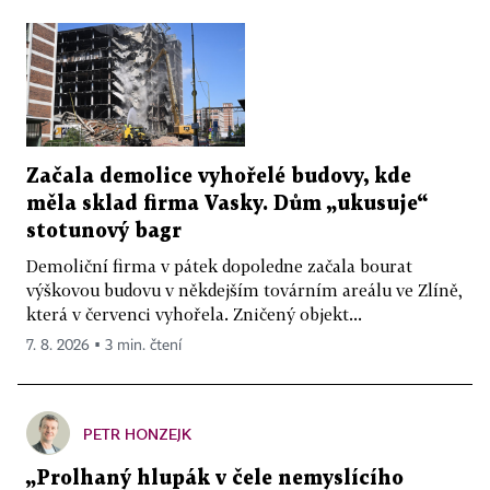
Začala demolice vyhořelé budovy, kde
měla sklad firma Vasky. Dům „ukusuje“
stotunový bagr
Demoliční firma v pátek dopoledne začala bourat
výškovou budovu v někdejším továrním areálu ve Zlíně,
která v červenci vyhořela. Zničený objekt...
7. 8. 2026 ▪ 3 min. čtení
PETR HONZEJK
„Prolhaný hlupák v čele nemyslícího