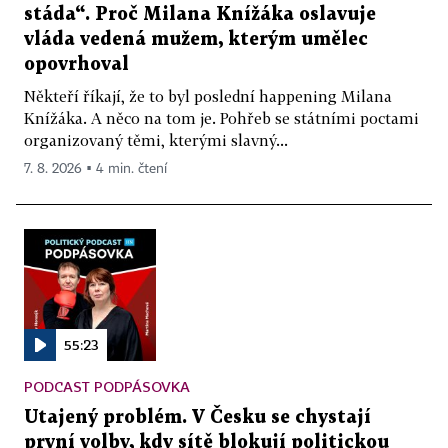
stáda“. Proč Milana Knížáka oslavuje
vláda vedená mužem, kterým umělec
opovrhoval
Někteří říkají, že to byl poslední happening Milana
Knížáka. A něco na tom je. Pohřeb se státními poctami
organizovaný těmi, kterými slavný...
7. 8. 2026 ▪ 4 min. čtení
55:23
PODCAST PODPÁSOVKA
Utajený problém. V Česku se chystají
první volby, kdy sítě blokují politickou