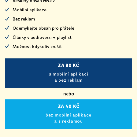
Veškerý obsah HN.cz
Mobilní aplikace
Bez reklam
Odemykejte obsah pro přátele
Články v audioverzi + playlist
Možnost kdykoliv zrušit
ZA 80 KČ
s mobilní aplikací
a bez reklam
nebo
ZA 40 KČ
bez mobilní aplikace
a s reklamou