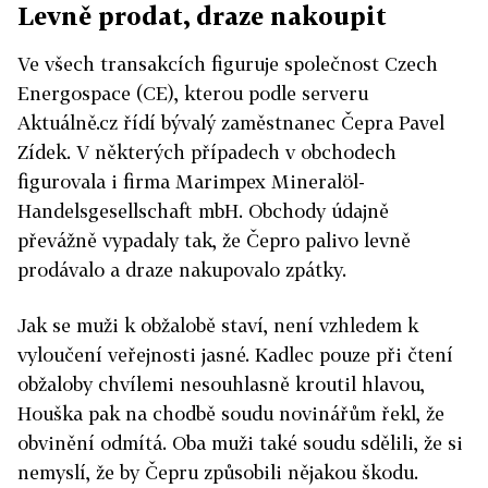
Levně prodat, draze nakoupit
Ve všech transakcích figuruje společnost Czech
Energospace (CE), kterou podle serveru
Aktuálně.cz řídí bývalý zaměstnanec Čepra Pavel
Zídek. V některých případech v obchodech
figurovala i firma Marimpex Mineralöl-
Handelsgesellschaft mbH. Obchody údajně
převážně vypadaly tak, že Čepro palivo levně
prodávalo a draze nakupovalo zpátky.
Jak se muži k obžalobě staví, není vzhledem k
vyloučení veřejnosti jasné. Kadlec pouze při čtení
obžaloby chvílemi nesouhlasně kroutil hlavou,
Houška pak na chodbě soudu novinářům řekl, že
obvinění odmítá. Oba muži také soudu sdělili, že si
nemyslí, že by Čepru způsobili nějakou škodu.