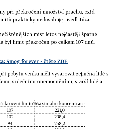
ny při překročení množství prachu, oxid
imitů prakticky nedosahuje, uvedl Jůza.
ečištěnějších míst letos nejčastěji špatné
de byl limit překročen po celkem 107 dnů.
a: Smog forever
- čtěte ZDE
 při pobytu venku měli vyvarovat zejména lidé s
emi, srdečními onemocněními, starší lidé a
překročení limitů
Maximální koncentrace
107
221,0
102
238,4
94
258,2