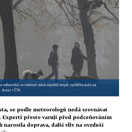
dle odborníků ve městech dává největší smysl: vyměňte auto za
Autor ▪
ČTK
sta, se podle meteorologů nedá srovnávat
ech. Experti přesto varují před podceňováním
h narostla doprava, další vliv na ovzduší