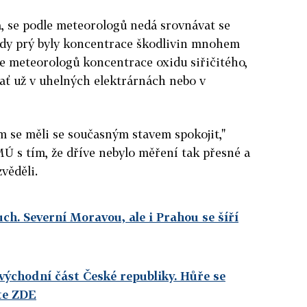
, se podle meteorologů nedá srovnávat se
Tehdy prý byly koncentrace škodlivin mnohem
dle meteorologů koncentrace oxidu siřičitého,
, ať už v uhelných elektrárnách nebo v
m se měli se současným stavem spokojit,"
Ú s tím, že dříve nebylo měření tak přesné a
věděli.
ch. Severní Moravou, ale i Prahou se šíří
východní část České republiky. Hůře se
te ZDE