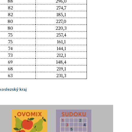
88
296,0
82
274,7
82
185,1
80
227,0
80
220,3
75
257,4
75
161,1
74
144,1
73
212,1
69
148,4
68
219,1
63
231,3
oslezský kraj