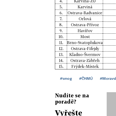
4.
Karviná-ZÚ
5.
Karviná
6.
Ostrava-Radvanice
7.
Orlová
8.
Ostrava-Přívoz
9.
Havířov
10.
Most
11.
Brno-Svatoplukova
12.
Ostrava-Fifejdy
13.
Kladno-Švermov
14.
Ostrava-Zábřeh
15.
Frýdek-Místek
#smog
#ČHMÚ
#Moravsk
Nudíte se na
poradě?
Vyřešte