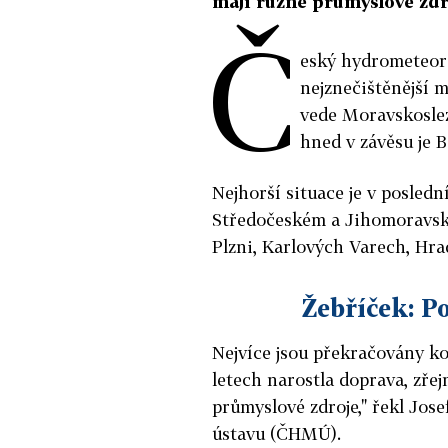
mají různé průmyslové zdr
Č
eský hydrometeoro
nejznečištěnější m
vede Moravskoslez
hned v závěsu je 
Nejhorší situace je v posle
Středočeském a Jihomoravském
Plzni, Karlových Varech, Hra
Žebříček: P
Nejvíce jsou překračovány k
letech narostla doprava, zřej
průmyslové zdroje," řekl Jo
ústavu (ČHMÚ).