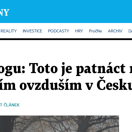
REALITY
INVESTICE
PODCASTY
HRY
PročNe
ARCHIV
D
gu: Toto je patnáct 
ším ovzduším v Česk
T ČLÁNEK