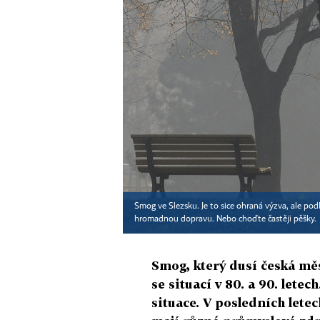
Smog ve Slezsku. Je to sice ohraná výzva, ale po
hromadnou dopravu. Nebo choďte častěji pěšky.
Smog, který dusí česká mě
se situací v 80. a 90. let
situace. V posledních letec