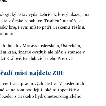
oje.
logický ústav vydal žebříček, který ukazuje na
ísta v České republice. Tradičně nejhůře si
ský kraj. První místo patří Českému Těšínu,
Bohumín.
dních dnech v Moravskoslezském, Ústeckém,
 kraji, špatné ovzduší ale hlásí i stanice v
dci Králové, Pardubicích nebo Přerově.
ořadí míst najdete ZDE
oncentrace prachových částic. "V posledních
mě se na tom podílejí i lokální topeniště a
sef Keder z Českého hydrometeorologického