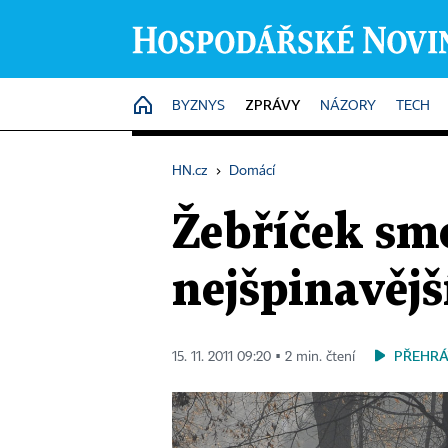
ZPRÁVY
HOME
BYZNYS
NÁZORY
TECH
HN.cz
›
Domácí
Žebříček smo
nejšpinavěj
PŘEHRÁ
15. 11. 2011 09:20 ▪ 2 min. čtení