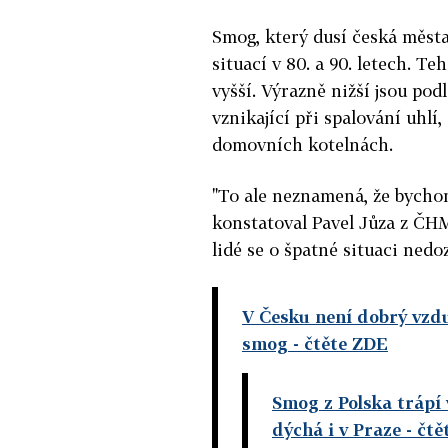
Smog, který dusí česká města
situací v 80. a 90. letech. 
vyšší. Výrazně nižší jsou po
vznikající při spalování uhlí
domovních kotelnách.
"To ale neznamená, že bycho
konstatoval Pavel Jůza z ČHM
lidé se o špatné situaci nedoz
V Česku není dobrý vzdu
smog
- čtěte ZDE
Smog z Polska trápí 
dýchá i v Praze
- čtě