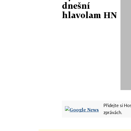
dnešní
hlavolam HN
Přidejte si H
zprávách.