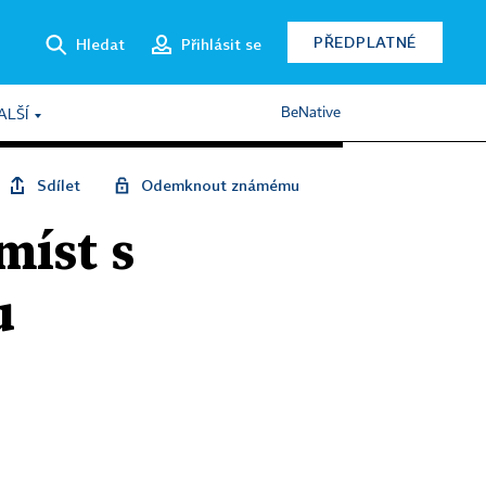
PŘEDPLATNÉ
Hledat
Přihlásit se
BeNative
ALŠÍ
Sdílet
Odemknout známému
míst s
u