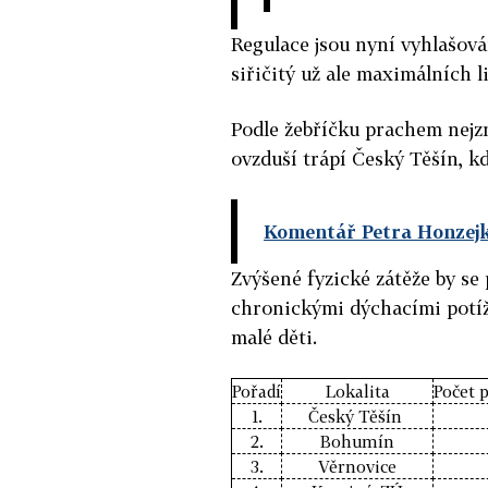
Regulace jsou nyní vyhlašová
siřičitý už ale maximálních l
Podle žebříčku prachem nejzn
ovzduší trápí Český Těšín, k
Komentář Petra Honzejk
Zvýšené fyzické zátěže by se
chronickými dýchacími potíž
malé děti.
Pořadí
Lokalita
Počet 
1.
Český Těšín
2.
Bohumín
3.
Věrnovice