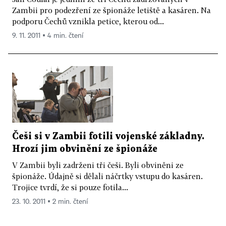
Zambii pro podezření ze špionáže letiště a kasáren. Na
podporu Čechů vznikla petice, kterou od...
9. 11. 2011 ▪ 4 min. čtení
Češi si v Zambii fotili vojenské základny.
Hrozí jim obvinění ze špionáže
V Zambii byli zadrženi tři češi. Byli obviněni ze
špionáže. Údajně si dělali náčrtky vstupu do kasáren.
Trojice tvrdí, že si pouze fotila...
23. 10. 2011 ▪ 2 min. čtení