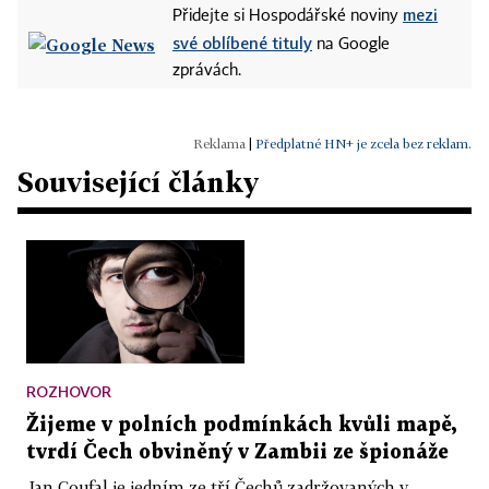
mezi
Přidejte si Hospodářské noviny
své oblíbené tituly
na Google
zprávách.
|
Předplatné HN+ je zcela bez reklam.
Související články
ROZHOVOR
Žijeme v polních podmínkách kvůli mapě,
tvrdí Čech obviněný v Zambii ze špionáže
Jan Coufal je jedním ze tří Čechů zadržovaných v