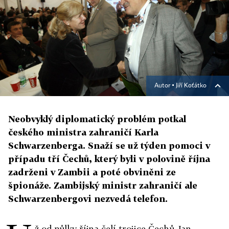
Autor ▪
Jiří Koťátko
Neobvyklý diplomatický problém potkal
českého ministra zahraničí Karla
Schwarzenberga. Snaží se už týden pomoci v
případu tří Čechů, který byli v polovině října
zadrženi v Zambii a poté obviněni ze
špionáže. Zambijský ministr zahraničí ale
Schwarzenbergovi nezvedá telefon.
ž od půlky října čelí trojice Čechů Jan