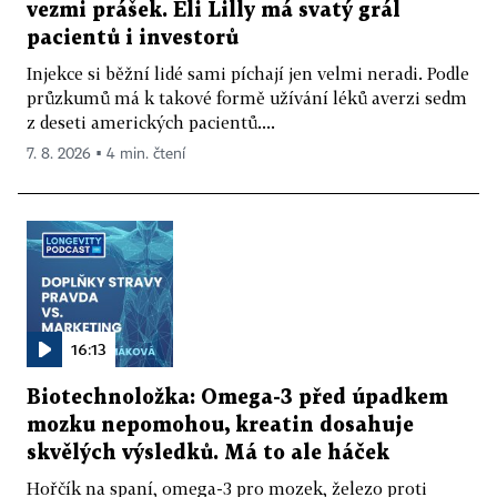
vezmi prášek. Eli Lilly má svatý grál
pacientů i investorů
Injekce si běžní lidé sami píchají jen velmi neradi. Podle
průzkumů má k takové formě užívání léků averzi sedm
z deseti amerických pacientů....
7. 8. 2026 ▪ 4 min. čtení
16:13
Biotechnoložka: Omega-3 před úpadkem
mozku nepomohou, kreatin dosahuje
skvělých výsledků. Má to ale háček
Hořčík na spaní, omega-3 pro mozek, železo proti