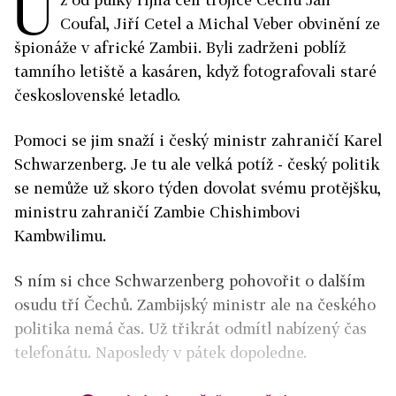
U
Coufal, Jiří Cetel a Michal Veber obvinění ze
špionáže v africké Zambii. Byli zadrženi poblíž
tamního letiště a kasáren, když fotografovali staré
československé letadlo.
Pomoci se jim snaží i český ministr zahraničí Karel
Schwarzenberg. Je tu ale velká potíž - český politik
se nemůže už skoro týden dovolat svému protějšku,
ministru zahraničí Zambie Chishimbovi
Kambwilimu.
S ním si chce Schwarzenberg pohovořit o dalším
osudu tří Čechů. Zambijský ministr ale na českého
politika nemá čas. Už třikrát odmítl nabízený čas
telefonátu. Naposledy v pátek dopoledne.