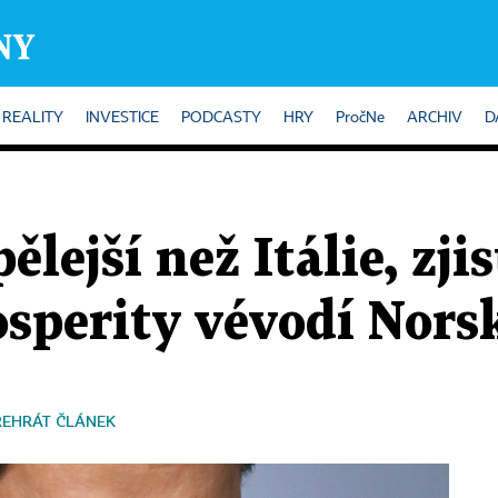
REALITY
INVESTICE
PODCASTY
HRY
PročNe
ARCHIV
D
ělejší než Itálie, zjis
osperity vévodí Nors
ŘEHRÁT ČLÁNEK