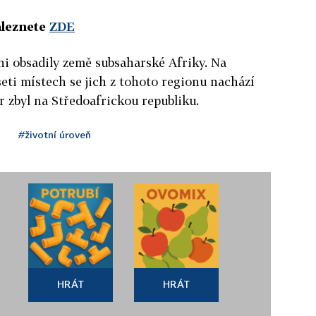
aleznete
ZDE
oni obsadily země subsaharské Afriky. Na
eti místech se jich z tohoto regionu nachází
 zbyl na Středoafrickou republiku.
#životní úroveň
HRÁT
HRÁT