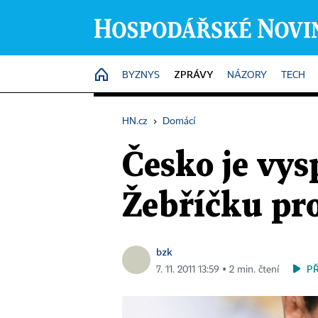
ZPRÁVY
HOME
BYZNYS
NÁZORY
TECH
HN.cz
›
Domácí
Česko je vysp
Žebříčku pr
bzk
P
7. 11. 2011 13:59 ▪ 2 min. čtení