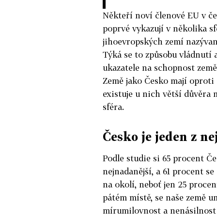
Někteří noví členové EU v č
poprvé vykazují v několika s
jihoevropských zemí nazývaná
Týká se to způsobu vládnutí 
ukazatele na schopnost země
Země jako Česko mají oproti 
existuje u nich větší důvěra m
sféra.
Česko je jeden z n
Podle studie si 65 procent Če
nejnadanější, a 61 procent se 
na okolí, neboť jen 25 proce
pátém místě, se naše země um
mírumilovnost a nenásilnost