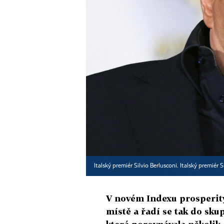
Italský premiér Silvio Berlusconi. Italský premiér S
V novém Indexu prosperity
místě a řadí se tak do skup