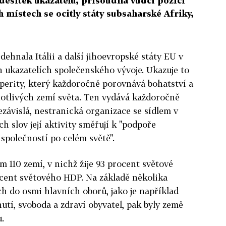
desítek ukazatelů, přisoudila vůdčí pozici
 místech se ocitly státy subsaharské Afriky,
dehnala Itálii a další jihoevropské státy EU v
h ukazatelích společenského vývoje. Ukazuje to
sperity, který každoročně porovnává bohatství a
dnotlivých zemí světa. Ten vydává každoročně
ezávislá, nestranická organizace se sídlem v
h slov její aktivity směřují k "podpoře
společností po celém světě".
m 110 zemí, v nichž žije 93 procent světové
ocent světového HDP. Na základě několika
h do osmi hlavních oborů, jako je například
utí, svoboda a zdraví obyvatel, pak byly země
.