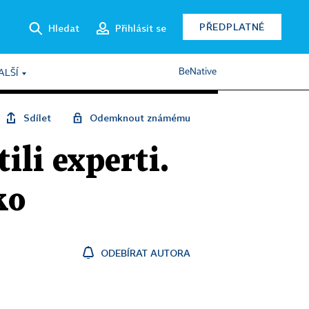
PŘEDPLATNÉ
Hledat
Přihlásit se
BeNative
ALŠÍ
Sdílet
Odemknout známému
tili experti.
ko
ODEBÍRAT AUTORA