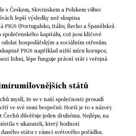
ele s Českem, Slovinskem a Polskem vůbec
férách lepší výsledky než skupina
 PIGS (Portugalsko, Itálie, Řecko a Španělsko).
a společenského kapitálu, což jsou klíčové
 odolat hospodářským a sociálním otřesům.
skupině PIGS například nižší míru korupce,
ezi lidmi, lépe funguje právní stát i veřejná
ejmírumilovnějších států
chů myslí, že se v naší společnosti prosadí
cítí ve své zemi bezpečně. Horší je to s názory
nt Čechů důvěřuje jeden druhému. Nejlépe, na
ístila v ukazateli, který hodnotí
 daného státu v rámci světového pořádku.