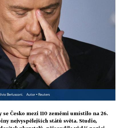
ilvio Berlusconi.
Autor ▪
Reuters
 se Česko mezi 110 zeměmi umístilo na 26.
iny nejvyspělejších států světa. Studie,