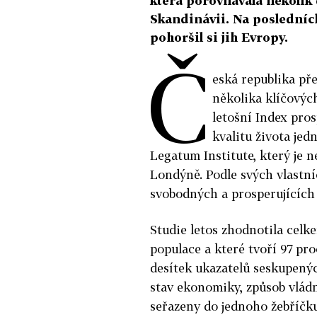
která porovnávala několik 
Skandinávii. Na posledních
pohoršil si jih Evropy.
Č
eská republika pře
několika klíčovýc
letošní Index pro
kvalitu života je
Legatum Institute, který je n
Londýně. Podle svých vlastníc
svobodných a prosperujících 
Studie letos zhodnotila celke
populace a které tvoří 97 pr
desítek ukazatelů seskupenýc
stav ekonomiky, způsob vládn
seřazeny do jednoho žebříčku