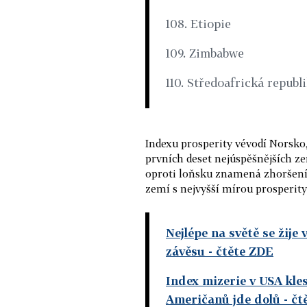
108. Etiopie
109. Zimbabwe
110. Středoafrická republ
Indexu prosperity vévodí Norsko,
prvních deset nejúspěšnějších ze
oproti loňsku znamená zhoršení o
zemí s nejvyšší mírou prosperity
Nejlépe na světě se žije
závěsu
- čtěte ZDE
Index mizerie v USA kles
Američanů jde dolů
- čt