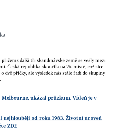
ika
 přičemž další tři skandinávské země se vešly mezi
mí. Česká republika skončila na 26. místě, což sice
 dvě příčky, ale výsledek nás stále řadí do skupiny
.
 v Melbourne, ukázal průzkum. Vídeň je v
l nejhlouběji od roku 1983. Životní úroveň
ěte ZDE