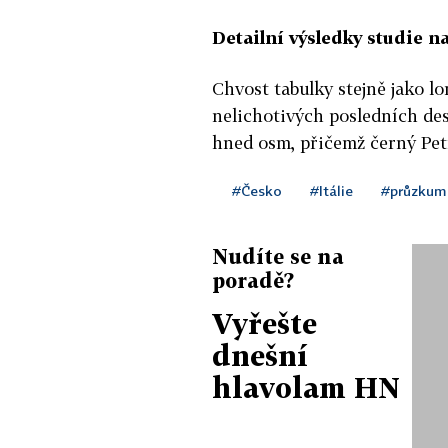
Detailní výsledky studie n
Chvost tabulky stejně jako l
nelichotivých posledních des
hned osm, přičemž černý Petr
#Česko
#Itálie
#průzkum
Nudíte se na
poradě?
Vyřešte
dnešní
hlavolam HN