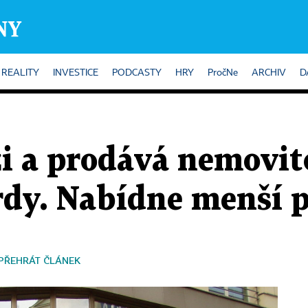
REALITY
INVESTICE
PODCASTY
HRY
PročNe
ARCHIV
D
zi a prodává nemovito
ardy. Nabídne menší 
PŘEHRÁT ČLÁNEK