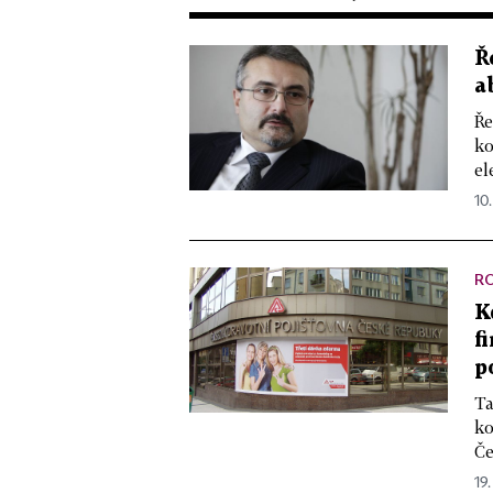
Ř
a
Ře
ko
el
10.
R
K
f
p
Ta
ko
Če
19.