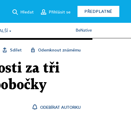
PŘEDPLATNÉ
Hledat
Přihlásit se
BeNative
ALŠÍ
Sdílet
Odemknout známému
sti za tři
pobočky
ODEBÍRAT AUTORKU