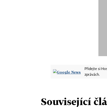
Přidejte si H
zprávách.
Související čl