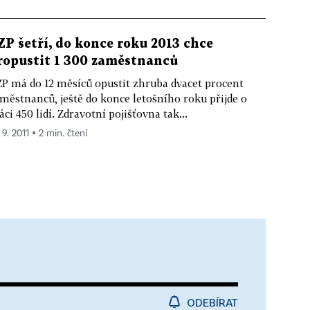
ZP šetří, do konce roku 2013 chce
ropustit 1 300 zaměstnanců
P má do 12 měsíců opustit zhruba dvacet procent
městnanců, ještě do konce letošního roku přijde o
áci 450 lidí. Zdravotní pojišťovna tak...
 9. 2011 ▪ 2 min. čtení
ODEBÍRAT