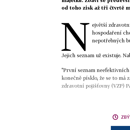
majetku. Zbaví se předevš
od toho zisk až tři čtvrtě 
N
ejvětší zdravotn
hospodaření chc
nepotřebných b
Jejich seznam už existuje. Na
"První seznam neefektivních 
konečně písklo, že se to má z
zdravotní pojišťovny (VZP) P
ZBÝ