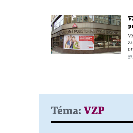
V
p
VZ
za
pr
27.
Téma:
VZP