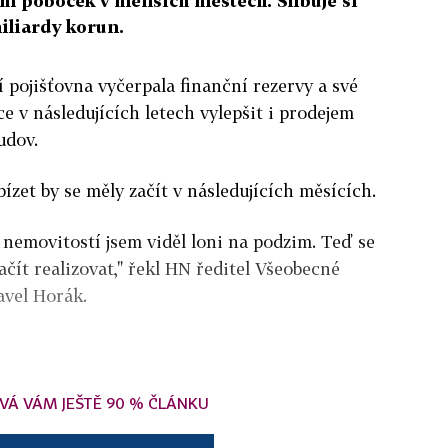
ím poboček v menších městech. Slibuje si
miliardy korun.
í pojišťovna vyčerpala finanční rezervy a své
e v následujících letech vylepšit i prodejem
udov.
bízet by se měly začít v následujících měsících.
nemovitostí jsem viděl loni na podzim. Teď se
ačít realizovat," řekl HN ředitel Všeobecné
avel Horák.
VÁ VÁM JEŠTĚ 90 % ČLÁNKU