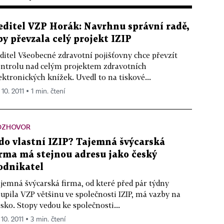
editel VZP Horák: Navrhnu správní radě,
by převzala celý projekt IZIP
ditel Všeobecné zdravotní pojišťovny chce převzít
ntrolu nad celým projektem zdravotních
ektronických knížek. Uvedl to na tiskové...
 10. 2011 ▪ 1 min. čtení
OZHOVOR
do vlastní IZIP? Tajemná švýcarská
irma má stejnou adresu jako český
odnikatel
jemná švýcarská firma, od které před pár týdny
upila VZP většinu ve společnosti IZIP, má vazby na
sko. Stopy vedou ke společnosti...
 10. 2011 ▪ 3 min. čtení