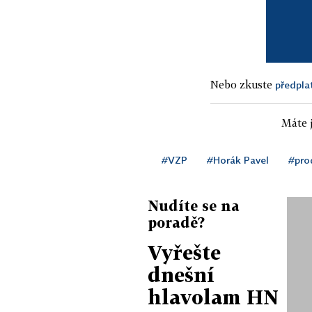
Nebo zkuste
předpla
Máte j
#VZP
#Horák Pavel
#pro
Nudíte se na
poradě?
Vyřešte
dnešní
hlavolam HN