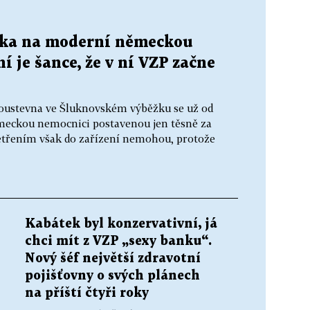
vska na moderní německou
í je šance, že v ní VZP začne
Poustevna ve Šluknovském výběžku se už od
ěmeckou nemocnici postavenou jen těsně za
šetřením však do zařízení nemohou, protože
Kabátek byl konzervativní, já
chci mít z VZP „sexy banku“.
Nový šéf největší zdravotní
pojišťovny o svých plánech
na příští čtyři roky