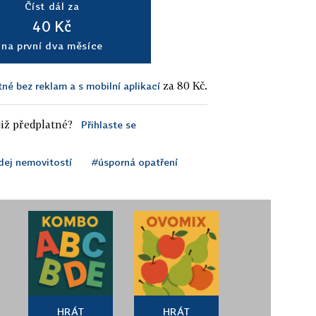
Číst dál za
40 Kč
na první dva měsíce
za 80 Kč.
tné bez reklam a s mobilní aplikací
iž předplatné?
Přihlaste se
dej nemovitostí
#úsporná opatření
HRÁT
HRÁT