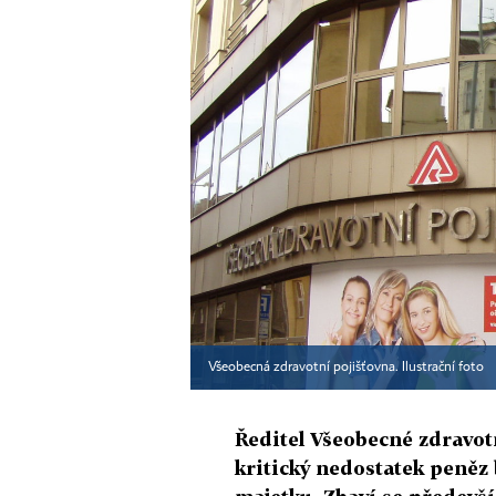
Všeobecná zdravotní pojišťovna. Ilustrační foto
Ředitel Všeobecné zdravot
kritický nedostatek peněz