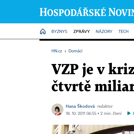
ZPRÁVY
HOME
BYZNYS
NÁZORY
TECH
HN.cz
›
Domácí
VZP je v kri
čtvrtě mili
Hana Škodová
redaktor
18. 10. 2011 06:55 ▪ 2 min. čtení