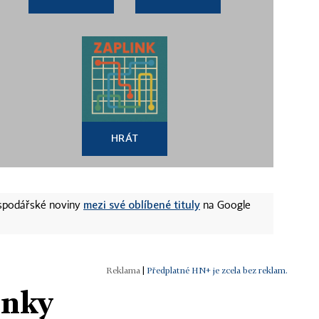
HRÁT
mezi své oblíbené tituly
ospodářské noviny
na Google
|
Předplatné HN+ je zcela bez reklam.
ánky