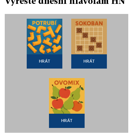
Vyřešte dnešní hlavolam HN
HRÁT
HRÁT
HRÁT