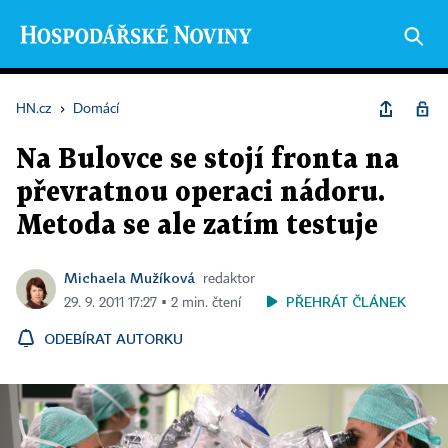
HN.cz
›
Domácí
Na Bulovce se stojí fronta na
převratnou operaci nádoru.
Metoda se ale zatím testuje
Michaela Mužíková
redaktor
PŘEHRÁT ČLÁNEK
29. 9. 2011 17:27 ▪ 2 min. čtení
ODEBÍRAT AUTORKU