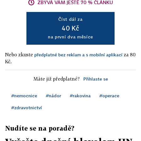
ZBÝVÁ VÁM JEŠTĚ 70 % ČLÁNKU
Číst dál za
40 Kč
na první dva měsíce
Nebo zkuste
za 80
předplatné bez reklam a s mobilní aplikací
Kč.
Máte již předplatné?
Přihlaste se
#nemocnice
#nádor
#rakovina
#operace
#zdravotnictví
Nudíte se na poradě?