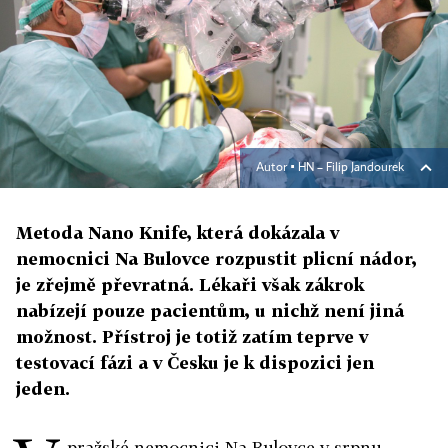
Autor ▪
HN – Filip Jandourek
Metoda Nano Knife, která dokázala v
nemocnici Na Bulovce rozpustit plicní nádor,
je zřejmě převratná. Lékaři však zákrok
nabízejí pouze pacientům, u nichž není jiná
možnost. Přístroj je totiž zatím teprve v
testovací fázi a v Česku je k dispozici jen
jeden.
pražské nemocnici Na Bulovce v srpnu