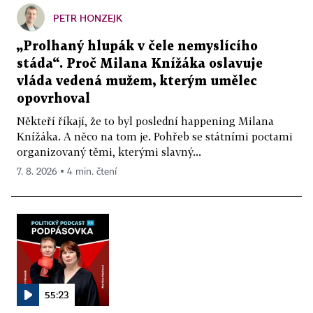
PETR HONZEJK
„Prolhaný hlupák v čele nemyslícího
stáda“. Proč Milana Knížáka oslavuje
vláda vedená mužem, kterým umělec
opovrhoval
Někteří říkají, že to byl poslední happening Milana
Knížáka. A něco na tom je. Pohřeb se státními poctami
organizovaný těmi, kterými slavný...
7. 8. 2026 ▪ 4 min. čtení
55:23