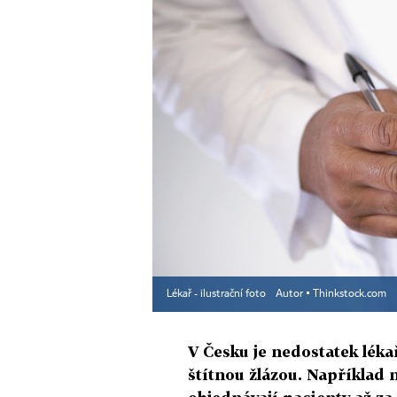
Lékař - ilustrační foto
Autor ▪
Thinkstock.com
V Česku je nedostatek lékař
štítnou žlázou. Například