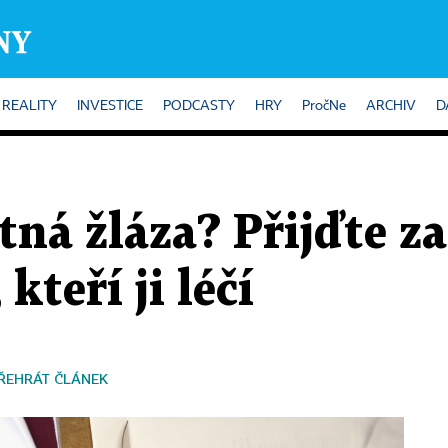
REALITY
INVESTICE
PODCASTY
HRY
PročNe
ARCHIV
D
ítná žláza? Přijďte z
kteří ji léčí
ŘEHRÁT ČLÁNEK