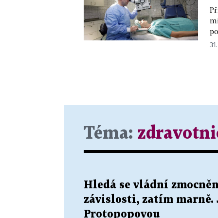
Př
mi
po
31.
Téma:
zdravotni
Hledá se vládní zmocněn
závislosti, zatím marně.
Protopopovou