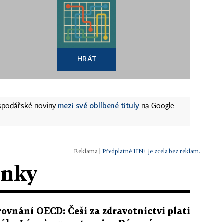
HRÁT
mezi své oblíbené tituly
ospodářské noviny
na Google
|
Předplatné HN+ je zcela bez reklam.
ánky
rovnání OECD: Češi za zdravotnictví platí