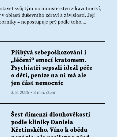
stavět svůj tým na ministerstvu zdravotnictví,
 oblasti duševního zdraví a závislostí. Její
borníky – nepostupuje prý podle toho,...
Přibývá sebepoškozování i
„léčení“ emocí kratomem.
Psychiatři sepsali ideál péče
o děti, peníze na ni má ale
jen část nemocnic
3. 8. 2026 ▪ 8 min. čtení
Šest dimenzí dlouhověkosti
podle kliniky Daniela
Křetínského. Víno k obědu