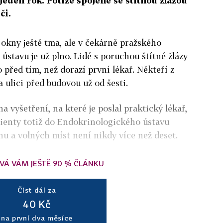
 jeden rok. Potíže spojené se štítnou žlázou
či.
a okny ještě tma, ale v čekárně pražského
stavu je už plno. Lidé s poruchou štítné žlázy
 před tím, než dorazí první lékař. Někteří z
a ulici před budovou už od šesti.
 na vyšetření, na které je poslal praktický lékař,
ienty totiž do Endokrinologického ústavu
nu a volných míst není nikdy více než deset.
VÁ VÁM JEŠTĚ 90 % ČLÁNKU
Číst dál za
40 Kč
na první dva měsíce