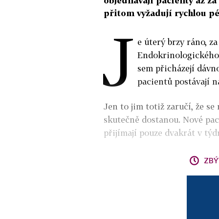
objednávají pacienty až za
přitom vyžadují rychlou pé
J
e úterý brzy ráno, z
Endokrinologického ú
sem přicházejí dávno
pacientů postávají n
Jen to jim totiž zaručí, že se
skutečně dostanou. Nové pac
přijímají pouze dvakrát v týd
ZBÝ