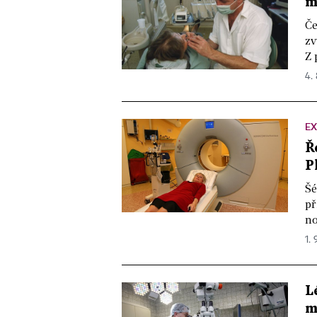
m
Če
zv
Z 
4. 
EX
Ř
P
Šé
př
no
1. 
L
m