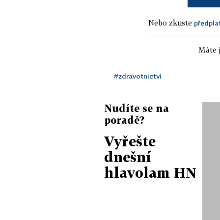
Nebo zkuste
předpla
Máte j
#zdravotnictví
Nudíte se na
poradě?
Vyřešte
dnešní
hlavolam HN