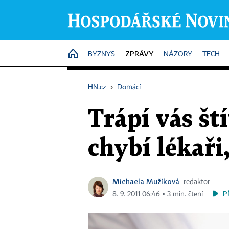
ZPRÁVY
HOME
BYZNYS
NÁZORY
TECH
HN.cz
›
Domácí
Trápí vás št
chybí lékaři, 
Michaela Mužíková
redaktor
P
8. 9. 2011 06:46 ▪ 3 min. čtení