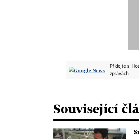
Přidejte si H
zprávách.
Související čl
S