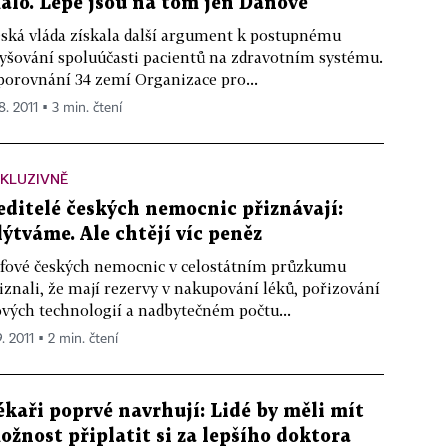
álo. Lépe jsou na tom jen Dánové
ská vláda získala další argument k postupnému
yšování spoluúčasti pacientů na zdravotním systému.
porovnání 34 zemí Organizace pro...
8. 2011 ▪ 3 min. čtení
KLUZIVNĚ
editelé českých nemocnic přiznávají:
lýtváme. Ale chtějí víc peněz
fové českých nemocnic v celostátním průzkumu
iznali, že mají rezervy v nakupování léků, pořizování
vých technologií a nadbytečném počtu...
9. 2011 ▪ 2 min. čtení
ékaři poprvé navrhují: Lidé by měli mít
ožnost připlatit si za lepšího doktora