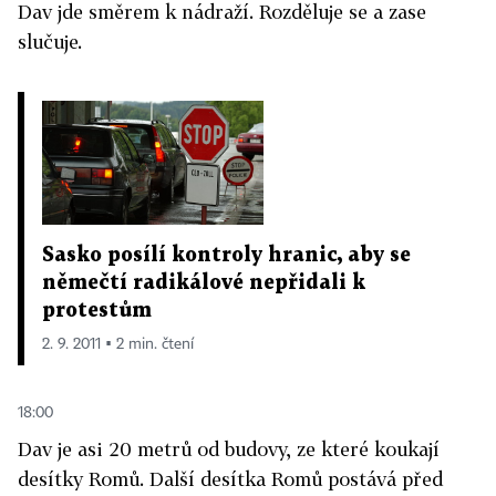
Dav jde směrem k nádraží. Rozděluje se a zase
slučuje.
Sasko posílí kontroly hranic, aby se
němečtí radikálové nepřidali k
protestům
2. 9. 2011 ▪ 2 min. čtení
18:00
Dav je asi 20 metrů od budovy, ze které koukají
desítky Romů. Další desítka Romů postává před