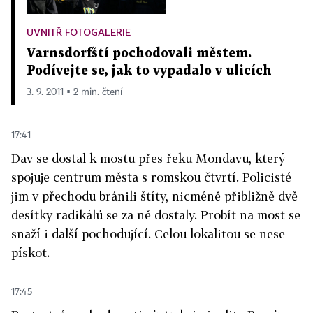
UVNITŘ FOTOGALERIE
Varnsdorfští pochodovali městem.
Podívejte se, jak to vypadalo v ulicích
3. 9. 2011 ▪ 2 min. čtení
17:41
Dav se dostal k mostu přes řeku Mondavu, který
spojuje centrum města s romskou čtvrtí. Policisté
jim v přechodu bránili štíty, nicméně přibližně dvě
desítky radikálů se za ně dostaly. Probít na most se
snaží i další pochodující. Celou lokalitou se nese
pískot.
17:45