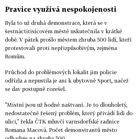
Pravice využívá nespokojenosti
Byla to už druhá demonstrace, která se v
šestnáctitisícovém městě uskutečnila v krátké
době. V pátek prošlo městem zhruba 500 lidí, kteří
protestovali proti nepřizpůsobivým, zejména
Romům.
Průchod do problémových lokalit jim policie
odřízla a nepustila je ani k ubytovně Sport, načež
se dav postupně rozešel.
"Místní jsou už hodně naštvaní. Je to dlouholetý,
nedostatečně řešený problém, který přivádí lidi do
ulici," řekla ČTK mluvčí varnsdorfské radnice
Romana Macová. Počet demonstrantů město
odhaduje na zhruba 500.