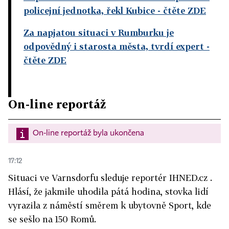
policejní jednotka, řekl Kubice
- čtěte ZDE
Za napjatou situaci v Rumburku je
odpovědný i starosta města, tvrdí expert
-
čtěte ZDE
On-line reportáž
On-line reportáž byla ukončena
17:12
Situaci ve Varnsdorfu sleduje reportér IHNED.cz .
Hlásí, že jakmile uhodila pátá hodina, stovka lidí
vyrazila z náměstí směrem k ubytovně Sport, kde
se sešlo na 150 Romů.