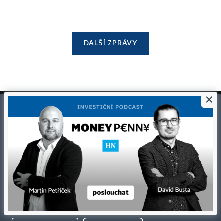
DALŠÍ ZPRÁVY
×
©
1996-2026
Economia, a.s.
Hospodářské noviny (print) ISSN 0862-9587
Hospodářské noviny (online) ISSN 2787-950X
Certifikováno
Sledujte nás
Stáhněte si aplikaci HN