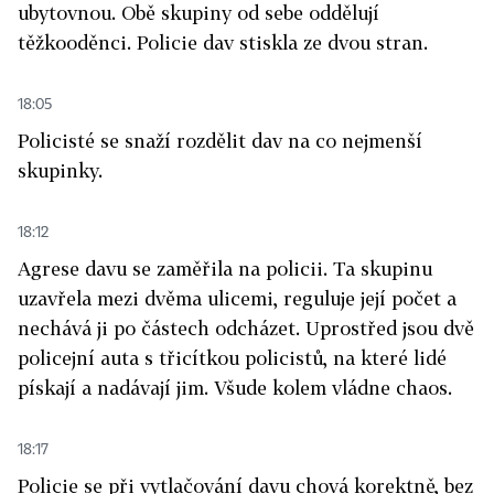
ubytovnou. Obě skupiny od sebe oddělují
těžkooděnci. Policie dav stiskla ze dvou stran.
18:05
Policisté se snaží rozdělit dav na co nejmenší
skupinky.
18:12
Agrese davu se zaměřila na policii. Ta skupinu
uzavřela mezi dvěma ulicemi, reguluje její počet a
nechává ji po částech odcházet. Uprostřed jsou dvě
policejní auta s třicítkou policistů, na které lidé
pískají a nadávají jim. Všude kolem vládne chaos.
18:17
Policie se při vytlačování davu chová korektně, bez