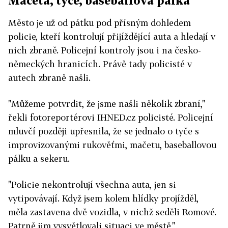
Mačeta, tyče, baseballová pálka
Město je už od pátku pod přísným dohledem
policie, kteří kontrolují přijíždějící auta a hledají v
nich zbraně. Policejní kontroly jsou i na česko-
německých hranicích. Právě tady policisté v
autech zbraně našli.
"Můžeme potvrdit, že jsme našli několik zbraní,"
řekli fotoreportérovi IHNED.cz policisté. Policejní
mluvčí později upřesnila, že se jednalo o tyče s
improvizovanými rukověťmi, mačetu, baseballovou
pálku a sekeru.
"Policie nekontrolují všechna auta, jen si
vytipovávají. Když jsem kolem hlídky projížděl,
měla zastavena dvě vozidla, v nichž seděli Romové.
Patrně jim vysvětlovali situaci ve městě,"