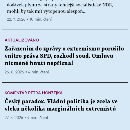
dodávek plynu ze strany tehdejší socialistické NDR,
mohli by tak mít vytopenou alespoň...
22. 7. 2026 ▪ 10 min. čtení
AKTUALIZOVÁNO
Zařazením do zprávy o extremismu porušilo
vnitro práva SPD, rozhodl soud. Omluvu
nicméně hnutí nepřiznal
26. 6. 2026 ▪ 4 min. čtení
KOMENTÁŘ PETRA HONZEJKA
Český paradox. Vládní politika je zcela ve
vleku několika marginálních extremistů
27. 5. 2026 ▪ 4 min. čtení