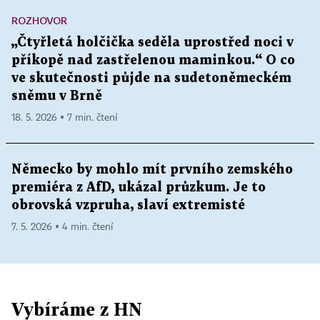
ROZHOVOR
„Čtyřletá holčička seděla uprostřed noci v
příkopě nad zastřelenou maminkou.“ O co
ve skutečnosti půjde na sudetoněmeckém
sněmu v Brně
18. 5. 2026 ▪ 7 min. čtení
Německo by mohlo mít prvního zemského
premiéra z AfD, ukázal průzkum. Je to
obrovská vzpruha, slaví extremisté
7. 5. 2026 ▪ 4 min. čtení
Vybíráme z HN