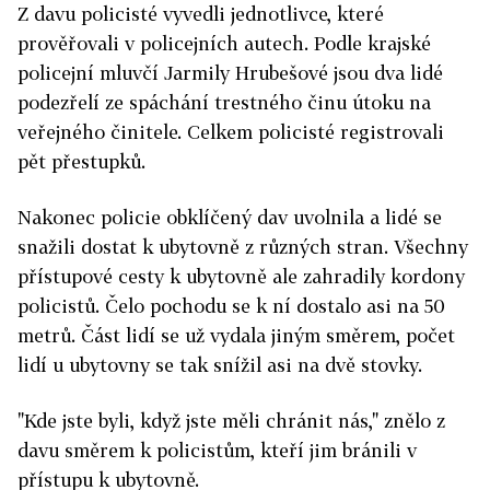
Z davu policisté vyvedli jednotlivce, které
prověřovali v policejních autech. Podle krajské
policejní mluvčí Jarmily Hrubešové jsou dva lidé
podezřelí ze spáchání trestného činu útoku na
veřejného činitele. Celkem policisté registrovali
pět přestupků.
Nakonec policie obklíčený dav uvolnila a lidé se
snažili dostat k ubytovně z různých stran. Všechny
přístupové cesty k ubytovně ale zahradily kordony
policistů. Čelo pochodu se k ní dostalo asi na 50
metrů. Část lidí se už vydala jiným směrem, počet
lidí u ubytovny se tak snížil asi na dvě stovky.
"Kde jste byli, když jste měli chránit nás," znělo z
davu směrem k policistům, kteří jim bránili v
přístupu k ubytovně.