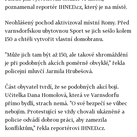
poznamenal reportér IHNED.cz, který je na místě.
Neohlášený pochod aktivizoval místní Romy. Před
varnsdorfskou ubytovnou Sport se jich sešlo kolem
150 a chtěli vytvořit vlastní domobranu.
"Může jich tam být až 150, ale takové shromáždění
je při podobných akcích poměrně obvyklé," řekla
policejní mluvčí Jarmila Hrubešová.
Část obyvatel tvrdí, že se podobných akcí bojí.
Učitelka Dana Homolová, která ve Varnsdorfu
přímo bydlí, strach nemá. "O své bezpečí se vůbec
nebojím. Protestující se vždy chovali ukázněně a
policie odvádí dobrou práci, aby zamezila
konfliktům," řekla reportérovi IHNED.cz.