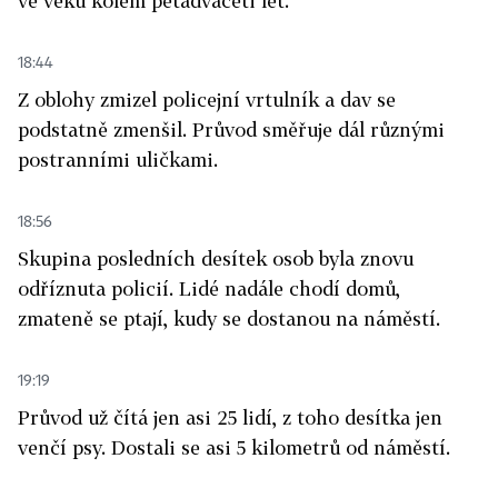
ve věku kolem pětadvaceti let.
18:44
Z oblohy zmizel policejní vrtulník a dav se
podstatně zmenšil. Průvod směřuje dál různými
postranními uličkami.
18:56
Skupina posledních desítek osob byla znovu
odříznuta policií. Lidé nadále chodí domů,
zmateně se ptají, kudy se dostanou na náměstí.
19:19
Průvod už čítá jen asi 25 lidí, z toho desítka jen
venčí psy. Dostali se asi 5 kilometrů od náměstí.