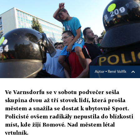
Autor ▪
René Volfík
Ve Varnsdorfu se v sobotu podvečer sešla
skupina dvou až tří stovek lidí, která prošla
městem a snažila se dostat k ubytovně Sport.
Policisté ovšem radikály nepustila do blízkosti
míst, kde žijí Romové. Nad městem létal
vrtulník.