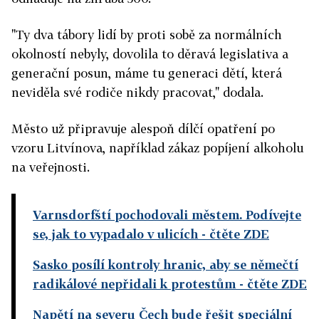
"Ty dva tábory lidí by proti sobě za normálních
okolností nebyly, dovolila to děravá legislativa a
generační posun, máme tu generaci dětí, která
neviděla své rodiče nikdy pracovat," dodala.
Město už připravuje alespoň dílčí opatření po
vzoru Litvínova, například zákaz popíjení alkoholu
na veřejnosti.
Varnsdorfští pochodovali městem. Podívejte
se, jak to vypadalo v ulicích
- čtěte ZDE
Sasko posílí kontroly hranic, aby se němečtí
radikálové nepřidali k protestům
- čtěte ZDE
Napětí na severu Čech bude řešit speciální