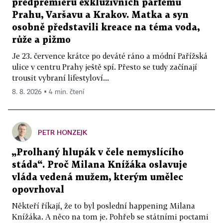
předpremiéru exkluzivních parfémů
Prahu, Varšavu a Krakov. Matka a syn
osobně představili kreace na téma voda,
růže a pižmo
Je 23. července krátce po deváté ráno a módní Pařížská
ulice v centru Prahy ještě spí. Přesto se tudy začínají
trousit vybraní lifestyloví...
8. 8. 2026 ▪ 4 min. čtení
PETR HONZEJK
„Prolhaný hlupák v čele nemyslícího
stáda“. Proč Milana Knížáka oslavuje
vláda vedená mužem, kterým umělec
opovrhoval
Někteří říkají, že to byl poslední happening Milana
Knížáka. A něco na tom je. Pohřeb se státními poctami