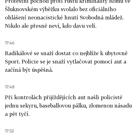
Protestní pochod proti růstu kriminality Romů ve
Šluknovském výběžku svolalo bez oficiálního
ohlášení neonacistické hnutí Svobodná mládež.
Nikdo ale přesně neví, kdo davu velí.
17:46
Radikálové se snaží dostat co nejblíže k ubytovně
Sport. Policie se je snaží vytlačovat pomocí aut a
začíná být úspěšná.
17:48
Při kontrolách přijíždějících aut našli policisté
jednu sekyru, baseballovou pálku, zlomenou násadu
a pět tyčí.
17:52