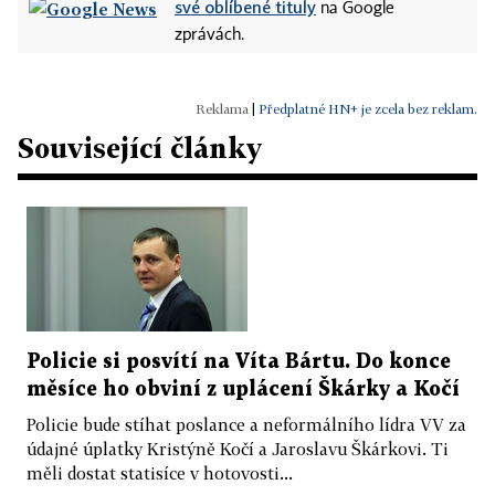
své oblíbené tituly
na Google
zprávách.
|
Předplatné HN+ je zcela bez reklam.
Související články
Policie si posvítí na Víta Bártu. Do konce
měsíce ho obviní z uplácení Škárky a Kočí
Policie bude stíhat poslance a neformálního lídra VV za
údajné úplatky Kristýně Kočí a Jaroslavu Škárkovi. Ti
měli dostat statisíce v hotovosti...