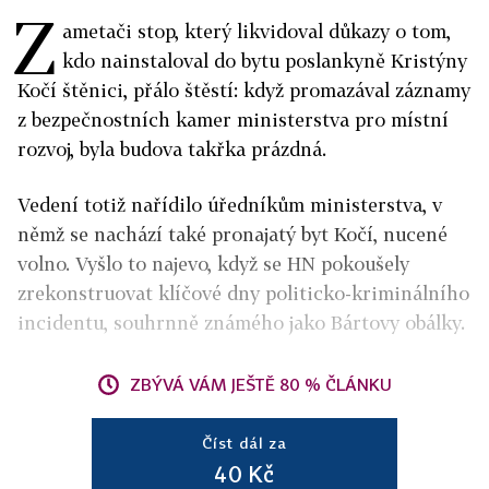
Z
ametači stop, který likvidoval důkazy o tom,
kdo nainstaloval do bytu poslankyně Kristýny
Kočí štěnici, přálo štěstí: když promazával záznamy
z bezpečnostních kamer ministerstva pro místní
rozvoj, byla budova takřka prázdná.
Vedení totiž nařídilo úředníkům ministerstva, v
němž se nachází také pronajatý byt Kočí, nucené
volno. Vyšlo to najevo, když se HN pokoušely
zrekonstruovat klíčové dny politicko-kriminálního
incidentu, souhrnně známého jako Bártovy obálky.
ZBÝVÁ VÁM JEŠTĚ 80 % ČLÁNKU
Číst dál za
40 Kč