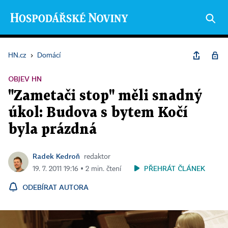
HN.cz
›
Domácí
OBJEV HN
"Zametači stop" měli snadný
úkol: Budova s bytem Kočí
byla prázdná
Radek Kedroň
redaktor
PŘEHRÁT ČLÁNEK
19. 7. 2011 19:16 ▪ 2 min. čtení
ODEBÍRAT AUTORA