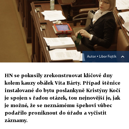
Autor ▪
Libor Fojtík
HN se pokusily zrekonstruovat klíčové dny
kolem kauzy obálek Víta Bárty. Případ štěnice
instalované do bytu poslankyně Kristýny Kočí
je spojen s řadou otázek, tou nejnovější je, jak
je možné, že se neznámému špehovi vůbec
podařilo proniknout do úřadu a vyčistit
záznamy.