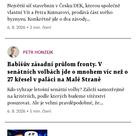
Největší síť stavebnin v Česku DEK, kterou společně
vlastní Vít a Petra Kutnarovi, prodává část svého
byznysu. Konkrétně jde o dva závody...
6. 8. 2026 ▪ 3 min. čtení
PETR HONZEJK
Babišův zásadní průlom fronty. V
senátních volbách jde o mnohem víc než o
27 křesel v paláci na Malé Straně
Kdo vyhraje letošní senátní volby? Záleží samozřejmě
na kritériích, podle kterých budeme vítězství
posuzovat. Ale je velmi pravděpodobné, že...
6. 8. 2026 ▪ 5 min. čtení