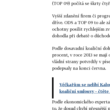
(TOP 09) počítá se škrty čtyři
Vyšší zdanění firem či progr
dříve. ODS a TOP 09 to ale z
ochotny posílit rychlejším z
dohodla při debatě o důchod
Podle dosavadní koaliční doh
procent, v roce 2013 se mají o
vládní strany potvrdily v pí
podepsaly na konci června.
Véčkařům se nelíbí Kalo
koaliční smlouvy
- čtěte
Podle ekonomického experta 
to, že dosud chybí přesnější 