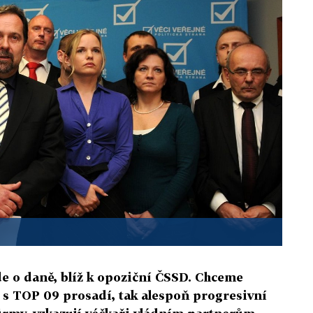
de o daně, blíž k opoziční ČSSD. Chceme
 s TOP 09 prosadí, tak alespoň progresivní