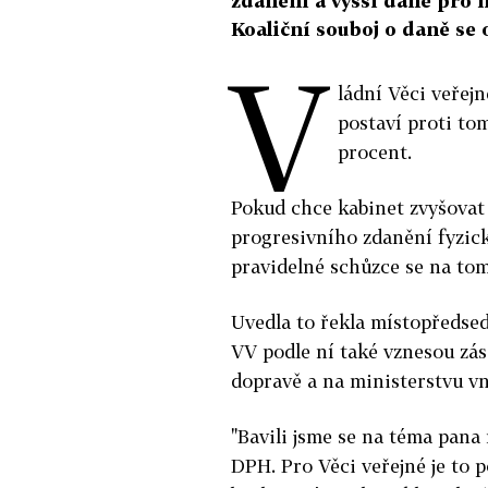
zdanění a vyšší daně pro f
Koaliční souboj o daně se 
V
ládní Věci veřej
postaví proti tom
procent.
Pokud chce kabinet zvyšovat 
progresivního zdanění fyzick
pravidelné schůzce se na to
Uvedla to řekla místopředse
VV podle ní také vznesou zá
dopravě a na ministerstvu vn
"Bavili jsme se na téma pana
DPH. Pro Věci veřejné je to 