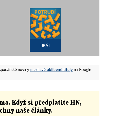
HRÁT
mezi své oblíbené tituly
ospodářské noviny
na Google
ma. Když si předplatíte HN,
echny naše články
.