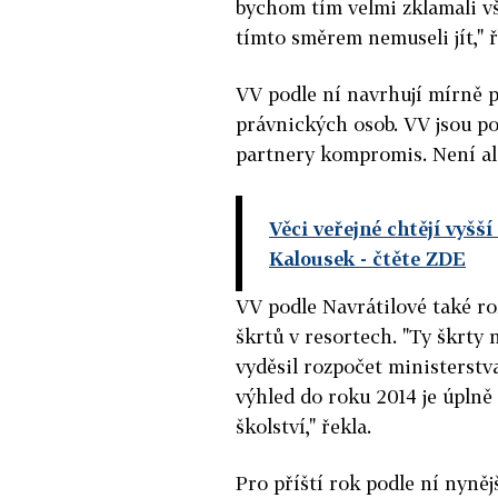
bychom tím velmi zklamali v
tímto směrem nemuseli jít," ř
VV podle ní navrhují mírně p
právnických osob. VV jsou po
partnery kompromis. Není al
Věci veřejné chtějí vyšš
Kalousek
- čtěte ZDE
VV podle Navrátilové také ro
škrtů v resortech. "Ty škrty
vyděsil rozpočet ministerstva
výhled do roku 2014 je úplně 
školství," řekla.
Pro příští rok podle ní nyně