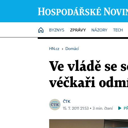
ZPRÁVY
HOME
BYZNYS
NÁZORY
TECH
HN.cz
›
Domácí
Ve vládě se 
véčkaři odmí
ČTK
P
15. 7. 2011 21:53 ▪ 3 min. čtení