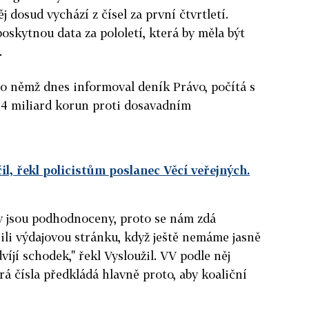
j dosud vychází z čísel za první čtvrtletí.
oskytnou data za pololetí, která by měla být
.
o němž dnes informoval deník Právo, počítá s
24 miliard korun proti dosavadním
l, řekl policistům poslanec Věcí veřejných.
my jsou podhodnoceny, proto se nám zdá
li výdajovou stránku, když ještě nemáme jasně
víjí schodek," řekl Vysloužil. VV podle něj
rá čísla předkládá hlavně proto, aby koaliční