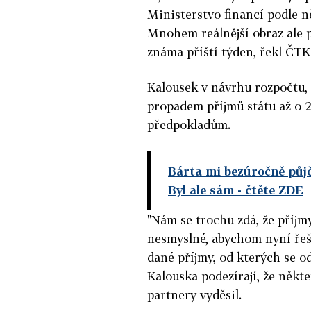
Ministerstvo financí podle ně
Mnohem reálnější obraz ale p
známa příští týden, řekl ČTK
Kalousek v návrhu rozpočtu, 
propadem příjmů státu až o 
předpokladům.
Bárta mi bezúročně půjči
Byl ale sám
- čtěte ZDE
"Nám se trochu zdá, že příj
nesmyslné, abychom nyní řeši
dané příjmy, od kterých se od
Kalouska podezírají, že někte
partnery vyděsil.