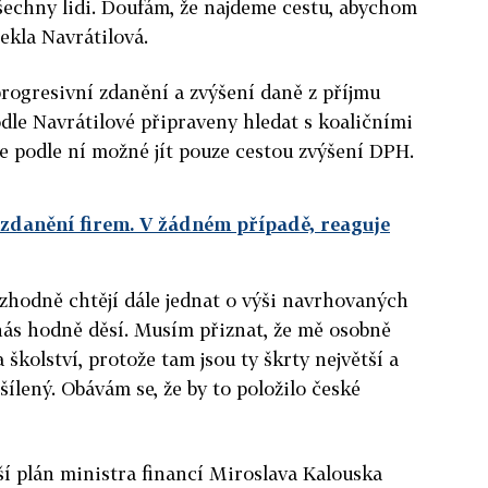
šechny lidi. Doufám, že najdeme cestu, abychom
ekla Navrátilová.
rogresivní zdanění a zvýšení daně z příjmu
dle Navrátilové připraveny hledat s koaličními
e podle ní možné jít pouze cestou zvýšení DPH.
í zdanění firem. V žádném případě, reaguje
zhodně chtějí dále jednat o výši navrhovaných
 nás hodně děsí. Musím přiznat, že mě osobně
 školství, protože tam jsou ty škrty největší a
šílený. Obávám se, že by to položilo české
jší plán ministra financí Miroslava Kalouska