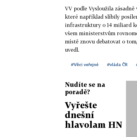
VV podle Vysloužila zásadně v
které například slíbily posí
infrastruktury o 14 miliard k
všem ministerstvům rovnoměr
místě znovu debatovat o tom,
uvedl.
#Věci veřejné
#vláda ČR
Nudíte se na
poradě?
Vyřešte
dnešní
hlavolam HN