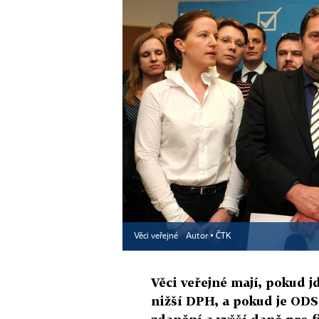
Věci veřejné
Autor ▪
ČTK
Věci veřejné mají, pokud j
nižší DPH, a pokud je ODS