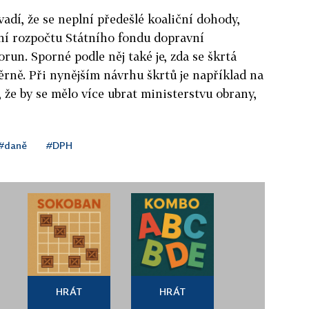
adí, že se neplní předešlé koaliční dohody,
lení rozpočtu Státního fondu dopravní
orun. Sporné podle něj také je, zda se škrtá
ně. Při nynějším návrhu škrtů je například na
 že by se mělo více ubrat ministerstvu obrany,
#daně
#DPH
HRÁT
HRÁT