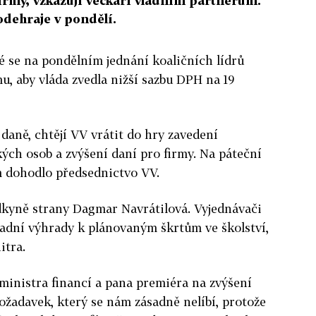
irmy, vzkazují véčkaři vládním partnerům.
odehraje v pondělí.
né se na pondělním jednání koaličních lídrů
u, aby vláda zvedla nižší sazbu DPH na 19
daně, chtějí VV vrátit do hry zavedení
ých osob a zvýšení daní pro firmy. Na páteční
m dohodlo předsednictvo VV.
dkyně strany Dagmar Navrátilová. Vyjednávači
sadní výhrady k plánovaným škrtům ve školství,
itra.
 ministra financí a pana premiéra na zvýšení
požadavek, který se nám zásadně nelíbí, protože