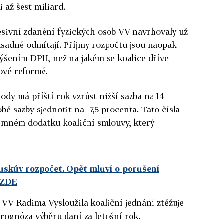
 až šest miliard.
esivní zdanění fyzických osob VV navrhovaly už
ásadně odmítají. Příjmy rozpočtu jsou naopak
výšením DPH, než na jakém se koalice dříve
ové reformě.
ody má příští rok vzrůst nižší sazba na 14
bě sazby sjednotit na 17,5 procenta. Tato čísla
semném dodatku koaliční smlouvy, který
uskův rozpočet. Opět mluví o porušení
 ZDE
VV Radima Vysloužila koaliční jednání ztěžuje
prognóza výběru daní za letošní rok.