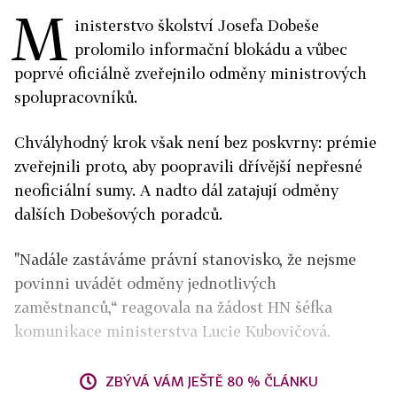
M
inisterstvo školství Josefa Dobeše
prolomilo informační blokádu a vůbec
poprvé oficiálně zveřejnilo odměny ministrových
spolupracovníků.
Chvályhodný krok však není bez poskvrny: prémie
zveřejnili proto, aby poopravili dřívější nepřesné
neoficiální sumy. A nadto dál zatajují odměny
dalších Dobešových poradců.
"Nadále zastáváme právní stanovisko, že nejsme
povinni uvádět odměny jednotlivých
zaměstnanců,“ reagovala na žádost HN šéfka
komunikace ministerstva Lucie Kubovičová.
ZBÝVÁ VÁM JEŠTĚ 80 % ČLÁNKU