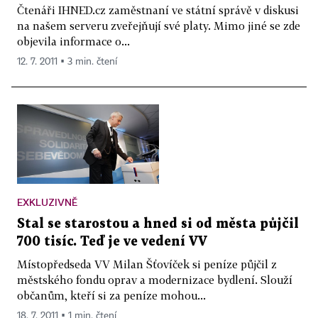
Čtenáři IHNED.cz zaměstnaní ve státní správě v diskusi
na našem serveru zveřejňují své platy. Mimo jiné se zde
objevila informace o...
12. 7. 2011 ▪ 3 min. čtení
EXKLUZIVNĚ
Stal se starostou a hned si od města půjčil
700 tisíc. Teď je ve vedení VV
Místopředseda VV Milan Šťovíček si peníze půjčil z
městského fondu oprav a modernizace bydlení. Slouží
občanům, kteří si za peníze mohou...
18. 7. 2011 ▪ 1 min. čtení