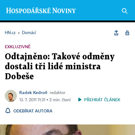
HN.cz
›
Domácí
EXKLUZIVNĚ
Odtajněno: Takové odměny
dostali tři lidé ministra
Dobeše
Radek Kedroň
redaktor
PŘEHRÁT ČLÁNEK
13. 7. 2011 11:31 ▪ 2 min. čtení
ODEBÍRAT AUTORA