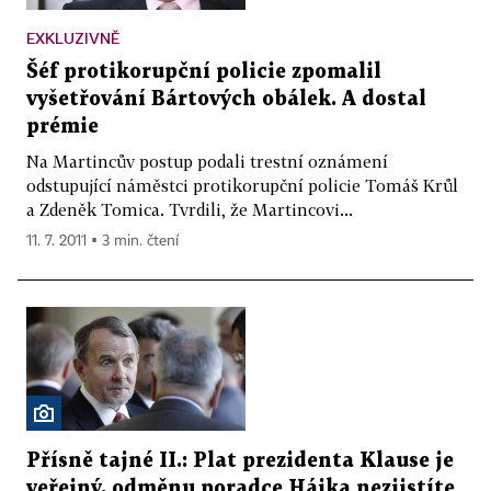
EXKLUZIVNĚ
Šéf protikorupční policie zpomalil
vyšetřování Bártových obálek. A dostal
prémie
Na Martincův postup podali trestní oznámení
odstupující náměstci protikorupční policie Tomáš Krůl
a Zdeněk Tomica. Tvrdili, že Martincovi...
11. 7. 2011 ▪ 3 min. čtení
Přísně tajné II.: Plat prezidenta Klause je
veřejný, odměnu poradce Hájka nezjistíte