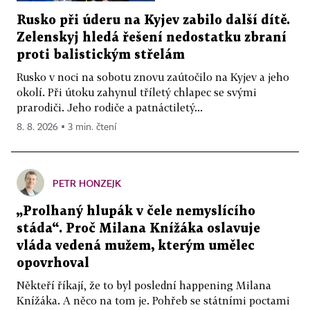
Rusko při úderu na Kyjev zabilo další dítě.
Zelenskyj hledá řešení nedostatku zbraní
proti balistickým střelám
Rusko v noci na sobotu znovu zaútočilo na Kyjev a jeho
okolí. Při útoku zahynul tříletý chlapec se svými
prarodiči. Jeho rodiče a patnáctiletý...
8. 8. 2026 ▪ 3 min. čtení
PETR HONZEJK
„Prolhaný hlupák v čele nemyslícího
stáda“. Proč Milana Knížáka oslavuje
vláda vedená mužem, kterým umělec
opovrhoval
Někteří říkají, že to byl poslední happening Milana
Knížáka. A něco na tom je. Pohřeb se státními poctami