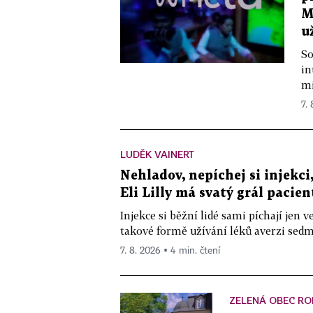
M
u
So
in
mi
7.
LUDĚK VAINERT
Nehladov, nepíchej si injekci,
Eli Lilly má svatý grál pacien
Injekce si běžní lidé sami píchají jen
takové formě užívání léků averzi sedm 
7. 8. 2026 ▪ 4 min. čtení
ZELENÁ OBEC RO