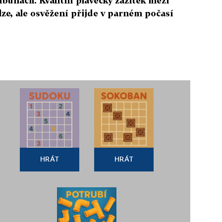
ribunách. Kvalitní plavecký zážitek mezi
elze, ale osvěžení přijde v parném počasí
HRÁT
HRÁT