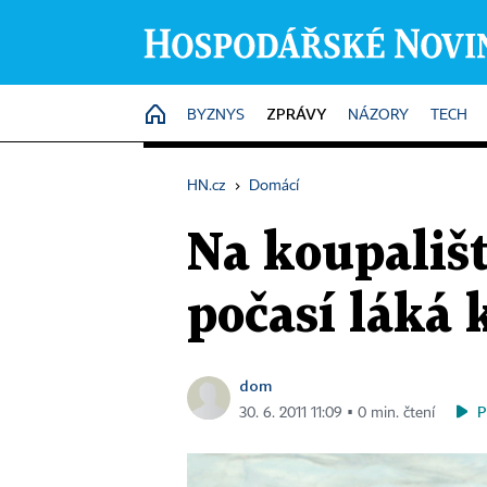
ZPRÁVY
HOME
BYZNYS
NÁZORY
TECH
HN.cz
›
Domácí
Na koupališt
počasí láká 
dom
P
30. 6. 2011 11:09 ▪ 0 min. čtení