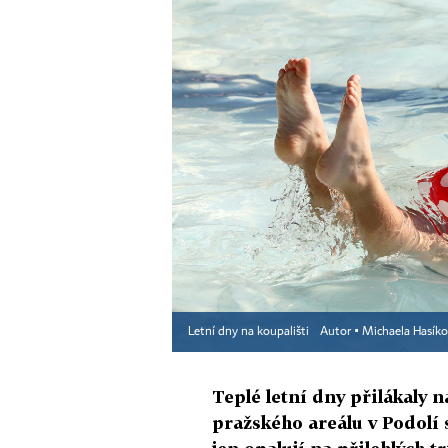
Letní dny na koupališti
Autor ▪
Michaela Hasík
Teplé letní dny přilákaly n
pražského areálu v Podolí 