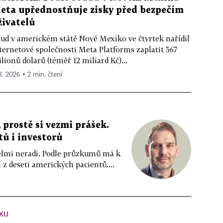
eta upřednostňuje zisky před bezpečím
živatelů
ud v americkém státě Nové Mexiko ve čtvrtek nařídil
ternetové společnosti Meta Platforms zaplatit 567
lionů dolarů (téměř 12 miliard Kč)...
 8. 2026 ▪ 2 min. čtení
 prostě si vezmi prášek.
tů i investorů
 velmi neradi. Podle průzkumů má k
z deseti amerických pacientů....
KU