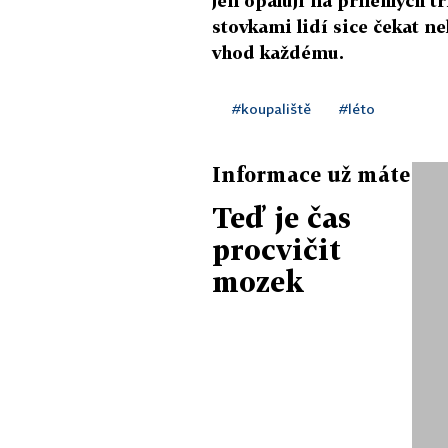
jen opalují na přilehlých t
stovkami lidí sice čekat n
vhod každému.
#koupaliště
#léto
Informace už máte
Teď je čas
procvičit
mozek