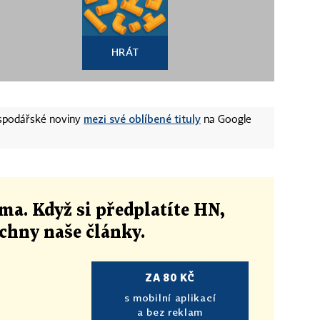
HRÁT
mezi své oblíbené tituly
ospodářské noviny
na Google
ma. Když si předplatíte HN,
echny naše články
.
ZA 80 KČ
s mobilní aplikací
a bez reklam