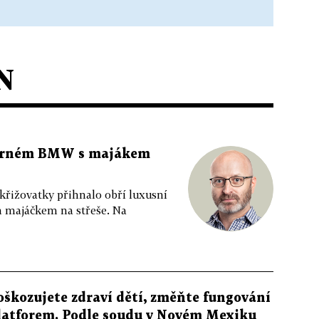
N
 černém BMW s majákem
 křižovatky přihnalo obří luxusní
m majáčkem na střeše. Na
oškozujete zdraví dětí, změňte fungování
latforem. Podle soudu v Novém Mexiku