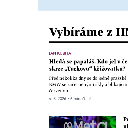
Vybíráme z H
JAN KUBITA
Hledá se papaláš. Kdo jel v
skrze „Turkovu“ křižovatku?
Před několika dny se do jedné pražské
BMW se začerněnými skly a blikající
červenou...
4. 8. 2026 ▪ 6 min. čtení
P
p