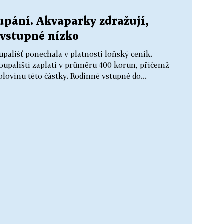
pání. Akvaparky zdražují,
 vstupné nízko
ališť ponechala v platnosti loňský ceník.
koupališti zaplatí v průměru 400 korun, přičemž
olovinu této částky. Rodinné vstupné do...