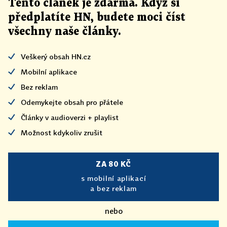
Tento článek
je
zdarma. Když si
předplatíte HN, budete moci číst
všechny naše články
.
Veškerý obsah HN.cz
Mobilní aplikace
Bez reklam
Odemykejte obsah pro přátele
Články v audioverzi + playlist
Možnost kdykoliv zrušit
ZA 80 KČ
s mobilní aplikací
a bez reklam
nebo