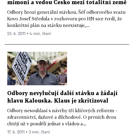
mimoni a vedou Česko mezi totalitní země
Odbory hrozí generální stávkou. Šéf odborového svazu
Kovo Josef Středula v rozhovoru pro HN sice tvrdí, že
konkrétní plán na stávku neexistuje,...
23. 6. 2011 ▪ 4 min. čtení
Odbory nevylučují další stávku a žádají
hlavu Kalouska. Klaus je zkritizoval
Odbory nesouhlasí s návrhy tří klíčových reforem -
zdravotnictví, daňové a důchodové. O prvních dvou
chtějí už v pondělí jednat s vládou a...
17. 6. 2011 ▪ 3 min. čtení