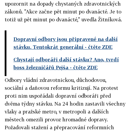
upozornit na dopady chystaných zdravotnických
zákonů. "Akce začne pět minut po dvanácté. Je to
totiž už pět minut po dvanácté," uvedla Žitníková.
Dopravní odbory jsou připravené na další
stávku. Tentokrát generální
- čtěte ZDE
Chystají odboráři další stávku? Ano, tvrdí
boss železničářů Pejša
- čtěte ZDE
Odbory vládní zdravotnickou, důchodovou,
sociální a daňovou reformu kritizují. Na protest
proti nim uspořádali dopravní odboráři před
dvěma týdny stávku. Na 24 hodin zastavili všechny
vlaky a pražské metro, v metropoli a dalších
městech omezili provoz hromadné dopravy.
Požadovali stažení a přepracování reformních