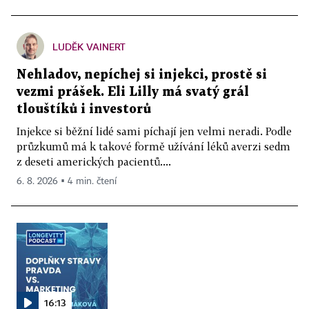
LUDĚK VAINERT
Nehladov, nepíchej si injekci, prostě si
vezmi prášek. Eli Lilly má svatý grál
tlouštíků i investorů
Injekce si běžní lidé sami píchají jen velmi neradi. Podle
průzkumů má k takové formě užívání léků averzi sedm
z deseti amerických pacientů....
6. 8. 2026 ▪ 4 min. čtení
16:13