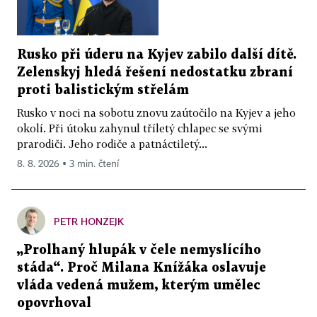
Rusko při úderu na Kyjev zabilo další dítě.
Zelenskyj hledá řešení nedostatku zbraní
proti balistickým střelám
Rusko v noci na sobotu znovu zaútočilo na Kyjev a jeho
okolí. Při útoku zahynul tříletý chlapec se svými
prarodiči. Jeho rodiče a patnáctiletý...
8. 8. 2026 ▪ 3 min. čtení
PETR HONZEJK
„Prolhaný hlupák v čele nemyslícího
stáda“. Proč Milana Knížáka oslavuje
vláda vedená mužem, kterým umělec
opovrhoval