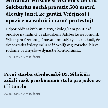
Miliardář Porsche si vrchem v centru
Salcburku nechá prorazit 500 metrů
dlouhý tunel ke garáži. Veřejnost i
opozice na radnici marně protestují
Odpor občanských iniciativ, ekologů ani politické
opozice na radnici v rakouském Salcburku nepomohl.
Výbor pro územní plánování minulý týden rozhodl, že
dvaaosmdesátiletý miliardář Wolfgang Porsche, hlava
rodinné průmyslové dynastie kontrolující...
9. 9. 2025 ▪ 5 min. čtení
První stavba středočeské D3. Silničáři
začali razit průzkumnou štolu pro jeden ze
tří tunelů
29. 8. 2025 ▪ 2 min. čtení