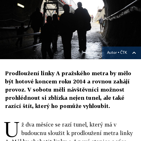
Autor ▪
ČTK
Prodloužení linky A pražského metra by mělo
být hotové koncem roku 2014 a rovnou zahájí
provoz. V sobotu měli návštěvníci možnost
prohlédnout si zblízka nejen tunel, ale také
razící štít, který ho pomůže vyhloubit.
U
ž dva měsíce se razí tunel, který má v
budoucnu sloužit k prodloužení metra linky