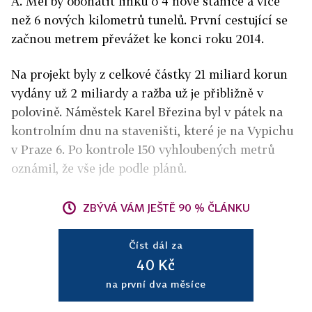
A. Měl by obohatit linku o 4 nové stanice a více
než 6 nových kilometrů tunelů. První cestující se
začnou metrem převážet ke konci roku 2014.
Na projekt byly z celkové částky 21 miliard korun
vydány už 2 miliardy a ražba už je přibližně v
polovině. Náměstek Karel Březina byl v pátek na
kontrolním dnu na staveništi, které je na Vypichu
v Praze 6. Po kontrole 150 vyhloubených metrů
oznámil, že vše jde podle plánů.
ZBÝVÁ VÁM JEŠTĚ 90 % ČLÁNKU
Číst dál za
40 Kč
na první dva měsíce