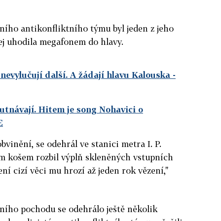
ního antikonfliktního týmu byl jeden z jeho
ej uhodila megafonem do hlavy.
nevylučují další. A žádají hlavu Kalouska
-
utnávají. Hitem je song Nohavici o
E
obvinění, se odehrál ve stanici metra I. P.
m košem rozbil výplň skleněných vstupních
ení cizí věci mu hrozí až jeden rok vězení,"
ního pochodu se odehrálo ještě několik