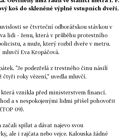
. Obviněný muž řádil ve stanici metra I. P.
vý koš do skleněné výplně vstupních dveří.
ouvislosti se čtvrteční odborářskou stávkou v
va lidi - ženu, která v průběhu protestního
licistu, a muže, který rozbil dveře v metru.
í mluvčí Eva Kropáčová.
pátek. "Je podezřelá z trestného činu násilí
ž čtyři roky vězení," uvedla mluvčí.
i, která vznikla před ministerstvem financí.
chod a s nespokojenými lidmi přišel pohovořit
 (TOP 09).
ačali spílat a dávat najevo svou
y, ale i rajčata nebo vejce. Kalouska žádné