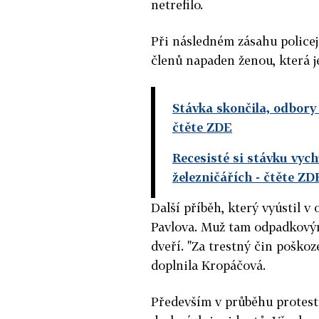
netrefilo.
Při následném zásahu policej
členů napaden ženou, která j
Stávka skončila, odbory 
čtěte ZDE
Recesisté si stávku vych
železničářích
- čtěte ZD
Další příběh, který vyústil v 
Pavlova. Muž tam odpadkový
dveří. "Za trestný čin poškoz
doplnila Kropáčová.
Především v průběhu protest