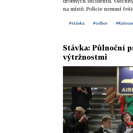
drobných incidentů. Všechny 
na místě. Policie nemusí řeši
#stávka
#odbor
#Kalous
Stávka: Půlnoční p
výtržnostmi