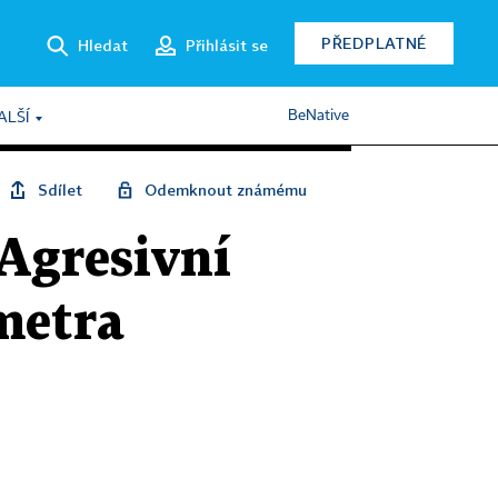
PŘEDPLATNÉ
Hledat
Přihlásit se
BeNative
ALŠÍ
Sdílet
Odemknout známému
 Agresivní
metra