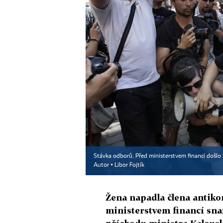
Stávka odborů. Před ministerstvem financí došlo k
Autor ▪
Libor Fojtík
Žena napadla člena antikon
ministerstvem financí snaži