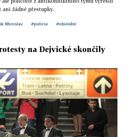
ale policisté z antikonfliktního týmu vyřešili
t ani žádné přestupky.
ek Miroslav
#policie
#obvinění
rotesty na Dejvické skončily