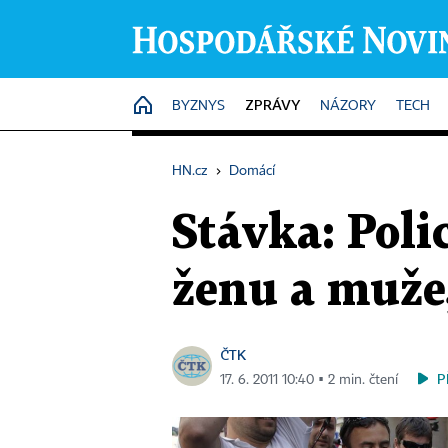
ZPRÁVY
HOME
BYZNYS
NÁZORY
TECH
HN.cz
›
Domácí
Stávka: Polic
ženu a muže,
ČTK
P
17. 6. 2011 10:40 ▪ 2 min. čtení