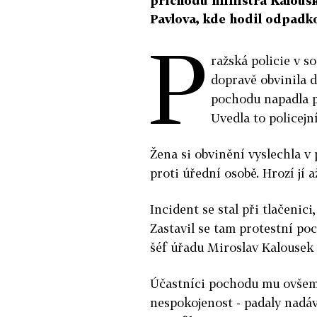
příchodu ministra Kalouska
Pavlova, kde hodil odpadko
P
ražská policie v s
dopravě obvinila d
pochodu napadla po
Uvedla to policejn
Žena si obvinění vyslechla v 
proti úřední osobě. Hrozí jí a
Incident se stal při tlačenic
Zastavil se tam protestní po
šéf úřadu Miroslav Kalousek
Účastníci pochodu mu ovšem z
nespokojenost - padaly nadávk