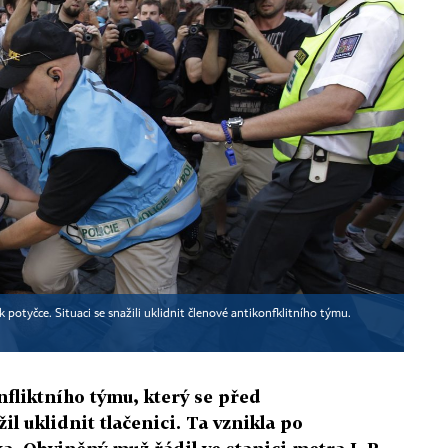
 potyčce. Situaci se snažili uklidnit členové antikonfklitního týmu.
fliktního týmu, který se před
l uklidnit tlačenici. Ta vznikla po