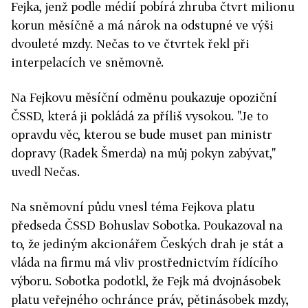
Fejka, jenž podle médií pobírá zhruba čtvrt milionu
korun měsíčně a má nárok na odstupné ve výši
dvouleté mzdy. Nečas to ve čtvrtek řekl při
interpelacích ve sněmovně.
Na Fejkovu měsíční odměnu poukazuje opoziční
ČSSD, která ji pokládá za příliš vysokou. "Je to
opravdu věc, kterou se bude muset pan ministr
dopravy (Radek Šmerda) na můj pokyn zabývat,"
uvedl Nečas.
Na sněmovní půdu vnesl téma Fejkova platu
předseda ČSSD Bohuslav Sobotka. Poukazoval na
to, že jediným akcionářem Českých drah je stát a
vláda na firmu má vliv prostřednictvím řídícího
výboru. Sobotka podotkl, že Fejk má dvojnásobek
platu veřejného ochránce práv, pětinásobek mzdy,