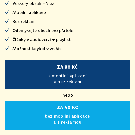
Veškerý obsah HN.cz
Mobilní aplikace
Bez reklam
Odemykejte obsah pro přátele
Články v audioverzi + playlist
Možnost kdykoliv zrušit
ZA 80 KČ
s mobilní aplikací
a bez reklam
nebo
ZA 40 KČ
bez mobilní aplikace
a s reklamou