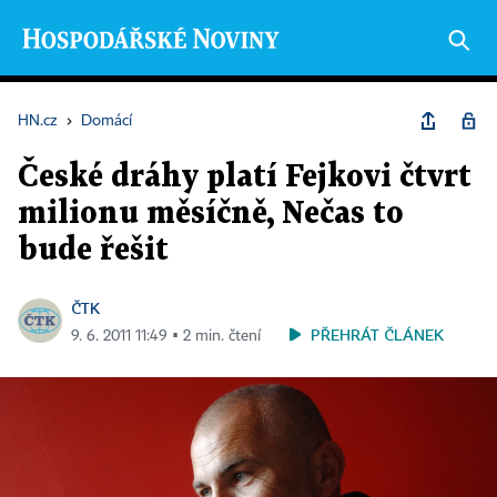
HN.cz
›
Domácí
České dráhy platí Fejkovi čtvrt
milionu měsíčně, Nečas to
bude řešit
ČTK
PŘEHRÁT ČLÁNEK
9. 6. 2011 11:49 ▪ 2 min. čtení