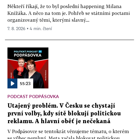
Někteří říkají, že to byl poslední happening Milana
Knížáka. A něco na tom je. Pohřeb se státními poctami
organizovaný těmi, kterými slavný...
7. 8. 2026 ▪ 4 min. čtení
55:23
PODCAST PODPÁSOVKA
Utajený problém. V Česku se chystají
první volby, kdy sítě blokují politickou
reklamu. A hlavní oběť je nečekaná
V Podpásovce se tentokrát věnujeme tématu, o kterém
se vůbec nemluví. Meta začala blokovat politickou