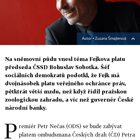
Autor ▪
Zuzana Šmajlerová
Na sněmovní půdu vnesl téma Fejkova platu
předseda ČSSD Bohuslav Sobotka. Šéf
sociálních demokratů podotkl, že Fejk má
dvojnásobek platu veřejného ochránce práv,
pětktrát větší mzdu, než když řídil pražskou
zoologickou zahradu, a víc než guvernér České
národní banky.
P
remiér Petr Nečas (ODS) se bude zabývat
platem ombudsmana Českých drah (ČD) Petra