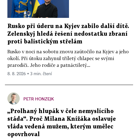
Rusko při úderu na Kyjev zabilo další dítě.
Zelenskyj hledá řešení nedostatku zbraní
proti balistickým střelám
Rusko v noci na sobotu znovu zaútočilo na Kyjev a jeho
okolí. Při útoku zahynul tříletý chlapec se svými
prarodiči. Jeho rodiče a patnáctiletý...
8. 8. 2026 ▪ 3 min. čtení
PETR HONZEJK
„Prolhaný hlupák v čele nemyslícího
stáda“. Proč Milana Knížáka oslavuje
vláda vedená mužem, kterým umělec
opovrhoval