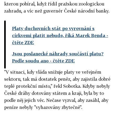
kterou pobíral, když řídil pražskou zoologickou
zahradu, a víc než guvernér České národní banky.
Platy duchovních stát po vyrovnání s
církvemi platit nebude, říká Marek Benda
-
čtěte ZDE
Jsou poslanecké náhrady součástí platu?
Podle soudu ano
- čtěte ZDE
"V situaci, kdy vláda snižuje platy ve veřejném
sektoru, tak má dostatek peněz, aby zajistila dobré
teplé protekční místo," řekl Sobotka. Kdyby nebyly
České dráhy dotovány státem a kraji, byla by to
podle něj jejich věc. Nečase vyzval, aby zasáhl, aby
peníze nebyly "vyhazovány zbytečně".