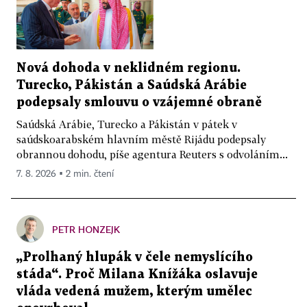
Nová dohoda v neklidném regionu.
Turecko, Pákistán a Saúdská Arábie
podepsaly smlouvu o vzájemné obraně
Saúdská Arábie, Turecko a Pákistán v pátek v
saúdskoarabském hlavním městě Rijádu podepsaly
obrannou dohodu, píše agentura Reuters s odvoláním...
7. 8. 2026 ▪ 2 min. čtení
PETR HONZEJK
„Prolhaný hlupák v čele nemyslícího
stáda“. Proč Milana Knížáka oslavuje
vláda vedená mužem, kterým umělec