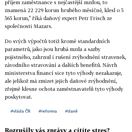
příjem zaměstnance s nejčastější mzdou, to
znamená 22 229 korun hrubého měsíčně, klesl o 5
565 korun," říká daňový expert Petr Frisch ze
společnosti Mazars.
Do svých výpočtů totiž kromě standardních
parametrů, jako jsou hrubá mzda a sazby
pojistného, zahrnul i rušení zvýhodnění stravenek,
závodního stravování a dalších benefitů. Návrh
ministerstva financí sice tyto výhody nezakazuje,
ale jelikož má zmizet jejich daňové zvýhodnění,
zřejmě klesne ochota zaměstnavatelů tyto výhody
poskytovat.
#vláda ČR
#reforma
#daně
Rozrušily vás zprávy a cítíte stres?