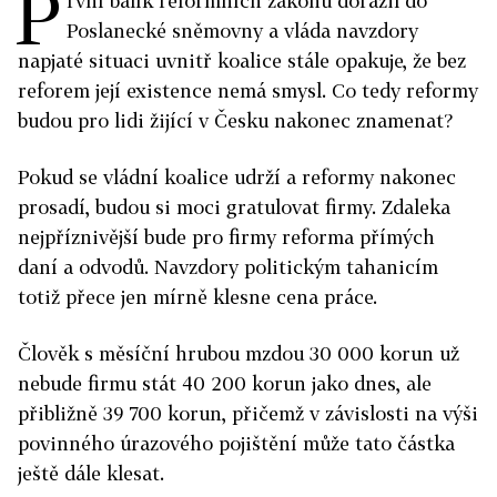
P
rvní balík reformních zákonů dorazil do
Poslanecké sněmovny a vláda navzdory
napjaté situaci uvnitř koalice stále opakuje, že bez
reforem její existence nemá smysl. Co tedy reformy
budou pro lidi žijící v Česku nakonec znamenat?
Pokud se vládní koalice udrží a reformy nakonec
prosadí, budou si moci gratulovat firmy. Zdaleka
nejpříznivější bude pro firmy reforma přímých
daní a odvodů. Navzdory politickým tahanicím
totiž přece jen mírně klesne cena práce.
Člověk s měsíční hrubou mzdou 30 000 korun už
nebude firmu stát 40 200 korun jako dnes, ale
přibližně 39 700 korun, přičemž v závislosti na výši
povinného úrazového pojištění může tato částka
ještě dále klesat.