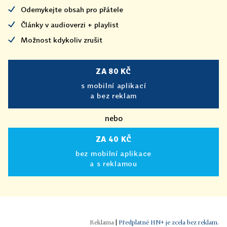
Odemykejte obsah pro přátele
Články v audioverzi + playlist
Možnost kdykoliv zrušit
ZA 80 KČ
s mobilní aplikací
a bez reklam
nebo
ZA 40 KČ
bez mobilní aplikace
a s reklamou
|
Předplatné HN+ je zcela bez reklam.