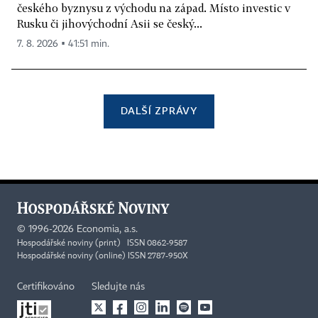
českého byznysu z východu na západ. Místo investic v
Rusku či jihovýchodní Asii se český...
7. 8. 2026 ▪ 41:51 min.
DALŠÍ ZPRÁVY
©
1996-2026
Economia, a.s.
Hospodářské noviny (print) ISSN 0862-9587
Hospodářské noviny (online) ISSN 2787-950X
Certifikováno
Sledujte nás