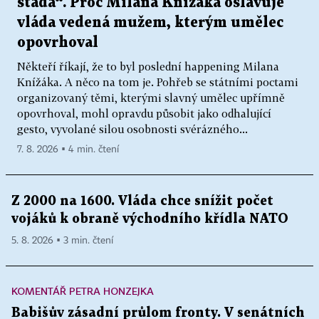
stáda“. Proč Milana Knížáka oslavuje
vláda vedená mužem, kterým umělec
opovrhoval
Někteří říkají, že to byl poslední happening Milana
Knížáka. A něco na tom je. Pohřeb se státními poctami
organizovaný těmi, kterými slavný umělec upřímně
opovrhoval, mohl opravdu působit jako odhalující
gesto, vyvolané silou osobnosti svérázného...
7. 8. 2026 ▪ 4 min. čtení
Z 2000 na 1600. Vláda chce snížit počet
vojáků k obraně východního křídla NATO
5. 8. 2026 ▪ 3 min. čtení
KOMENTÁŘ PETRA HONZEJKA
Babišův zásadní průlom fronty. V senátních