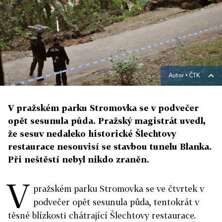
Autor ▪
ČTK
V pražském parku Stromovka se v podvečer
opět sesunula půda. Pražský magistrát uvedl,
že sesuv nedaleko historické Šlechtovy
restaurace nesouvisí se stavbou tunelu Blanka.
Při neštěstí nebyl nikdo zraněn.
V
pražském parku Stromovka se ve čtvrtek v
podvečer opět sesunula půda, tentokrát v
těsné blízkosti chátrající Šlechtovy restaurace.