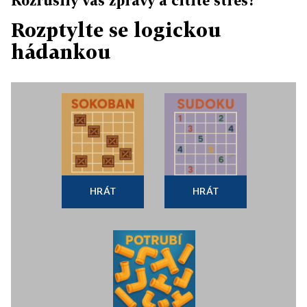
Rozrušily vás zprávy a cítíte stres?
Rozptylte se logickou
hádankou
HRÁT
HRÁT