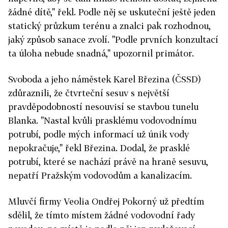
žádné dítě," řekl. Podle něj se uskuteční ještě jeden
statický průzkum terénu a znalci pak rozhodnou,
jaký způsob sanace zvolí. "Podle prvních konzultací
ta úloha nebude snadná," upozornil primátor.
Svoboda a jeho náměstek Karel Březina (ČSSD)
zdůraznili, že čtvrteční sesuv s největší
pravděpodobností nesouvisí se stavbou tunelu
Blanka. "Nastal kvůli prasklému vodovodnímu
potrubí, podle mých informací už únik vody
nepokračuje," řekl Březina. Dodal, že prasklé
potrubí, které se nachází právě na hraně sesuvu,
nepatří Pražským vodovodům a kanalizacím.
Mluvčí firmy Veolia Ondřej Pokorný už předtím
sdělil, že tímto místem žádné vodovodní řady