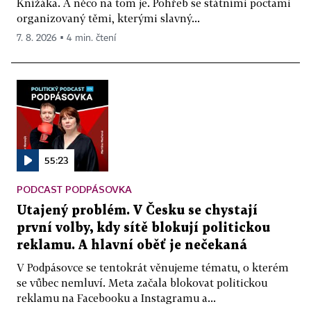
Knížáka. A něco na tom je. Pohřeb se státními poctami
organizovaný těmi, kterými slavný...
7. 8. 2026 ▪ 4 min. čtení
55:23
PODCAST PODPÁSOVKA
Utajený problém. V Česku se chystají
první volby, kdy sítě blokují politickou
reklamu. A hlavní oběť je nečekaná
V Podpásovce se tentokrát věnujeme tématu, o kterém
se vůbec nemluví. Meta začala blokovat politickou
reklamu na Facebooku a Instagramu a...