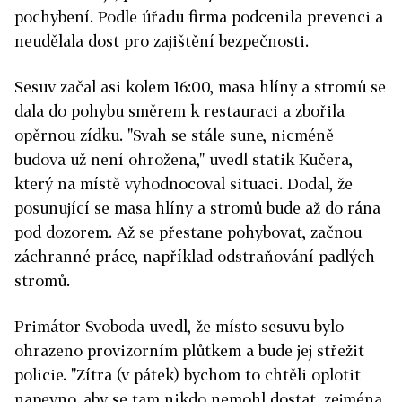
pochybení. Podle úřadu firma podcenila prevenci a
neudělala dost pro zajištění bezpečnosti.
Sesuv začal asi kolem 16:00, masa hlíny a stromů se
dala do pohybu směrem k restauraci a zbořila
opěrnou zídku. "Svah se stále sune, nicméně
budova už není ohrožena," uvedl statik Kučera,
který na místě vyhodnocoval situaci. Dodal, že
posunující se masa hlíny a stromů bude až do rána
pod dozorem. Až se přestane pohybovat, začnou
záchranné práce, například odstraňování padlých
stromů.
Primátor Svoboda uvedl, že místo sesuvu bylo
ohrazeno provizorním plůtkem a bude jej střežit
policie. "Zítra (v pátek) bychom to chtěli oplotit
napevno, aby se tam nikdo nemohl dostat, zejména