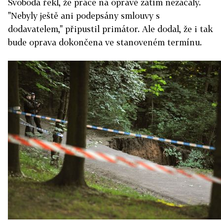
Svoboda řekl, že práce na opravě zatím nezačaly.
"Nebyly ještě ani podepsány smlouvy s
dodavatelem," připustil primátor. Ale dodal, že i tak
bude oprava dokončena ve stanoveném termínu.