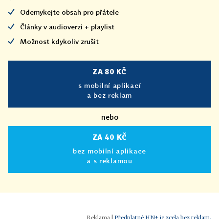
Odemykejte obsah pro přátele
Články v audioverzi + playlist
Možnost kdykoliv zrušit
ZA 80 KČ
s mobilní aplikací
a bez reklam
nebo
ZA 40 KČ
bez mobilní aplikace
a s reklamou
|
Předplatné HN+ je zcela bez reklam.