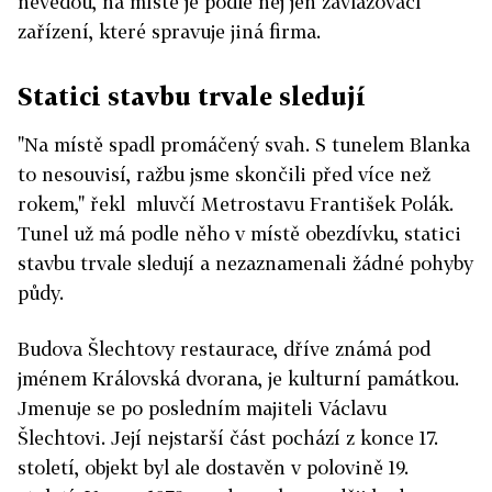
nevedou, na místě je podle něj jen zavlažovací
zařízení, které spravuje jiná firma.
Statici stavbu trvale sledují
"Na místě spadl promáčený svah. S tunelem Blanka
to nesouvisí, ražbu jsme skončili před více než
rokem," řekl mluvčí Metrostavu František Polák.
Tunel už má podle něho v místě obezdívku, statici
stavbu trvale sledují a nezaznamenali žádné pohyby
půdy.
Budova Šlechtovy restaurace, dříve známá pod
jménem Královská dvorana, je kulturní památkou.
Jmenuje se po posledním majiteli Václavu
Šlechtovi. Její nejstarší část pochází z konce 17.
století, objekt byl ale dostavěn v polovině 19.