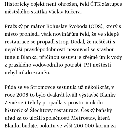
Historický objekt není ohrožen, řekl ČTK zástupce
městského statika Václav Kučera.
Pražský primátor Bohuslav Svoboda (ODS), který si
místo prohlédl, však novinářům řekl, že ve sklepě
restaurace se propadl strop. Dodal, že neštěstí s
největší pravděpodobností nesouvisí se stavbou
tunelu Blanka, příčinou sesuvu je zřejmě únik vody
z prasklého vodovodního potrubí. Při neštěstí
nebyl nikdo zraněn.
Půda se ve Stromovce sesunula už několikrát, v
roce 2008 to bylo dvakrát kvůli výstavbě Blanky.
Země se i tehdy propadla v prostoru okolo
historické Šlechtovy restaurace. Český báňský
úřad za to uložil společnosti Metrostav, která
Blanku buduje, pokutu ve výši 200 000 korun za