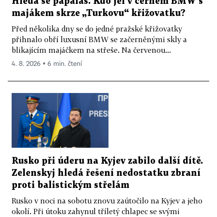
Hledá se papaláš. Kdo jel v černém BMW s
majákem skrze „Turkovu“ křižovatku?
Před několika dny se do jedné pražské křižovatky
přihnalo obří luxusní BMW se začerněnými skly a
blikajícím majáčkem na střeše. Na červenou...
4. 8. 2026 ▪ 6 min. čtení
Rusko při úderu na Kyjev zabilo další dítě.
Zelenskyj hledá řešení nedostatku zbraní
proti balistickým střelám
Rusko v noci na sobotu znovu zaútočilo na Kyjev a jeho
okolí. Při útoku zahynul tříletý chlapec se svými