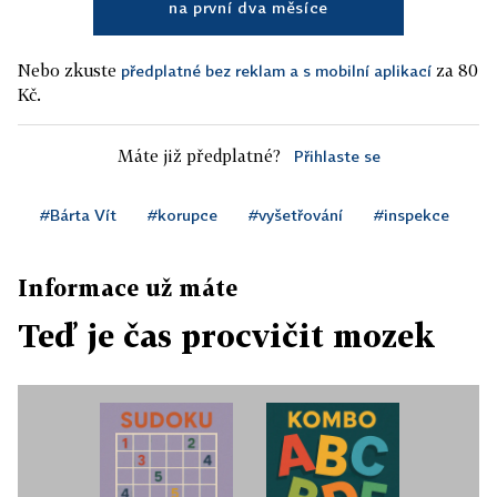
na první dva měsíce
Nebo zkuste
za 80
předplatné bez reklam a s mobilní aplikací
Kč.
Máte již předplatné?
Přihlaste se
#Bárta Vít
#korupce
#vyšetřování
#inspekce
Informace už máte
Teď je čas procvičit mozek