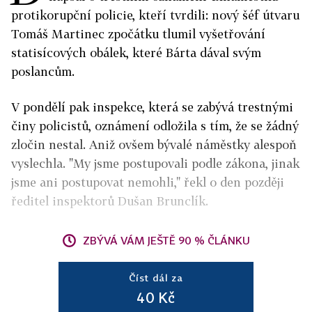
protikorupční policie, kteří tvrdili: nový šéf útvaru
Tomáš Martinec zpočátku tlumil vyšetřování
statisícových obálek, které Bárta dával svým
poslancům.
V pondělí pak inspekce, která se zabývá trestnými
činy policistů, oznámení odložila s tím, že se žádný
zločin nestal. Aniž ovšem bývalé náměstky alespoň
vyslechla. "My jsme postupovali podle zákona, jinak
jsme ani postupovat nemohli," řekl o den později
ředitel inspektorů Dušan Brunclík.
ZBÝVÁ VÁM JEŠTĚ 90 % ČLÁNKU
Číst dál za
40 Kč