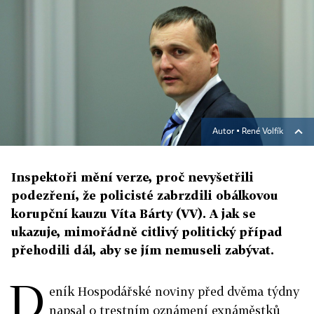
Autor ▪
René Volfík
Inspektoři mění verze, proč nevyšetřili
podezření, že policisté zabrzdili obálkovou
korupční kauzu Víta Bárty (VV). A jak se
ukazuje, mimořádně citlivý politický případ
přehodili dál, aby se jím nemuseli zabývat.
D
eník Hospodářské noviny před dvěma týdny
napsal o trestním oznámení exnáměstků