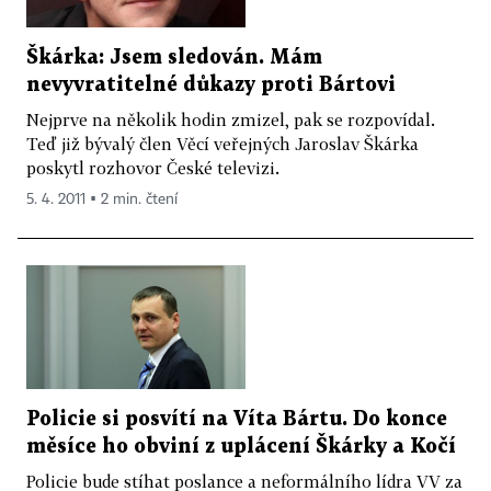
Škárka: Jsem sledován. Mám
nevyvratitelné důkazy proti Bártovi
Nejprve na několik hodin zmizel, pak se rozpovídal.
Teď již bývalý člen Věcí veřejných Jaroslav Škárka
poskytl rozhovor České televizi.
5. 4. 2011 ▪ 2 min. čtení
Policie si posvítí na Víta Bártu. Do konce
měsíce ho obviní z uplácení Škárky a Kočí
Policie bude stíhat poslance a neformálního lídra VV za