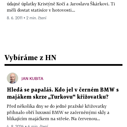
údajné úplatky Kristýně Kočí a Jaroslavu Škárkovi. Ti
měli dostat statisíce v hotovosti...
8. 6. 2011 ▪ 2 min. čtení
Vybíráme z HN
JAN KUBITA
Hledá se papaláš. Kdo jel v černém BMW s
majákem skrze „Turkovu“ křižovatku?
Před několika dny se do jedné pražské křižovatky
přihnalo obří luxusní BMW se začerněnými skly a
blikajícím majáčkem na střeše. Na červenou...
4. 8. 2026 ▪ 6 min. čtení