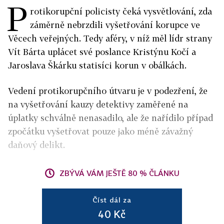
P
rotikorupční policisty čeká vysvětlování, zda
záměrně nebrzdili vyšetřování korupce ve
Věcech veřejných. Tedy aféry, v níž měl lídr strany
Vít Bárta uplácet své poslance Kristýnu Kočí a
Jaroslava Škárku statisíci korun v obálkách.
Vedení protikorupčního útvaru je v podezření, že
na vyšetřování kauzy detektivy zaměřené na
úplatky schválně nenasadilo, ale že nařídilo případ
zpočátku vyšetřovat pouze jako méně závažný
daňový delikt.
ZBÝVÁ VÁM JEŠTĚ 80 % ČLÁNKU
Číst dál za
40 Kč