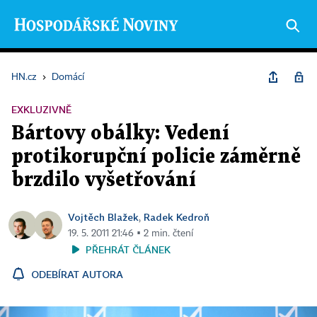
HN.cz
›
Domácí
EXKLUZIVNĚ
Bártovy obálky: Vedení
protikorupční policie záměrně
brzdilo vyšetřování
Vojtěch Blažek
Radek Kedroň
,
19. 5. 2011 21:46 ▪ 2 min. čtení
PŘEHRÁT ČLÁNEK
ODEBÍRAT AUTORA