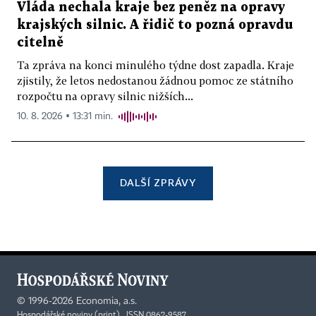
Vláda nechala kraje bez peněz na opravy
krajských silnic. A řidič to pozná opravdu
citelně
Ta zpráva na konci minulého týdne dost zapadla. Kraje
zjistily, že letos nedostanou žádnou pomoc ze státního
rozpočtu na opravy silnic nižších...
10. 8. 2026 ▪ 13:31 min.
DALŠÍ ZPRÁVY
©
1996-2026
Economia, a.s.
Hospodářské noviny (print) ISSN 0862-9587