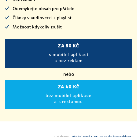
Odemykejte obsah pro přátele
Články v audioverzi + playlist
Možnost kdykoliv zrušit
ZA 80 KČ
s mobilní aplikací
a bez reklam
nebo
ZA 40 KČ
bez mobilní aplikace
a s reklamou
|
Předplatné HN+ je zcela bez reklam.