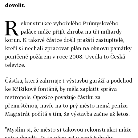
dovolit.
R
ekonstrukce vyhořelého Průmyslového
paláce může přijít zhruba na tři miliardy
korun. K takové částce došli pražští zastupitelé,
kteří si nechali zpracovat plán na obnovu památky
poničené požárem v roce 2008. Uvedla to Česká
televize.
Částku, která zahrnuje i výstavbu garáží a podchod
ke Křižíkově fontáně, by měla zaplatit správa
metropole. Opozice považuje částku za
přemrštěnou, navíc na to prý město nemá peníze.
Magistrát počítá s tím, že výstavba začne už letos.
"Myslím si, že město si takovou rekonstrukci může
sotva dovolit. Je to něco asi v ceně jednoho