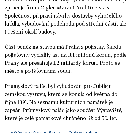
zpracuje firma Cigler Marani Architects a.s.
Společnost připraví návrhy dostavby vyhořelého
křídla, vybudování podchodu pod střední částí, ale
i řešení okolí budovy.
Část peněz na stavbu má Praha z pojistky. Škodu
pojišťovny vyčíslily asi na 181 milionů korun, podle
Prahy ale přesahuje 1,2 miliardy korun. Proto se
město s pojišťovnami soudí.
Průmyslový palác byl vybudován pro Jubilejní
zemskou výstavu, která se konala od května do
října 1891. Na seznamu kulturních památek je
zapsán Průmyslový palác jako součást Výstaviště,
které je celé památkově chráněno již od 50. let.
#Průmyslový palác Praha
#rekonstrukce