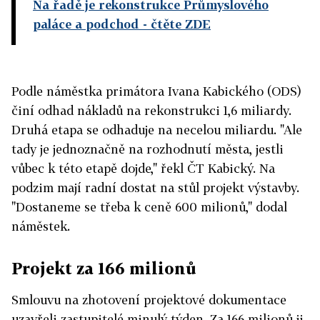
Na řadě je rekonstrukce Průmyslového
paláce a podchod
- čtěte ZDE
Podle náměstka primátora Ivana Kabického (ODS)
činí odhad nákladů na rekonstrukci 1,6 miliardy.
Druhá etapa se odhaduje na necelou miliardu. "Ale
tady je jednoznačně na rozhodnutí města, jestli
vůbec k této etapě dojde," řekl ČT Kabický. Na
podzim mají radní dostat na stůl projekt výstavby.
"Dostaneme se třeba k ceně 600 milionů," dodal
náměstek.
Projekt za 166 milionů
Smlouvu na zhotovení projektové dokumentace
uzavřeli zastupitelé minulý týden. Za 166 milionů ji