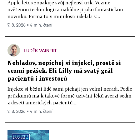
Apple letos zopakuje svůj nejlepší trik. Vezme
ověřenou technologii a nabídne ji jako fantastickou
novinku. Firma to v minulosti udělala v...
7. 8. 2026 ▪ 4 min. čtení
LUDĚK VAINERT
Nehladov, nepíchej si injekci, prostě si
vezmi prášek. Eli Lilly má svatý grál
pacientů i investorů
Injekce si běžní lidé sami píchají jen velmi neradi. Podle
průzkumů má k takové formě užívání léků averzi sedm
z deseti amerických pacientů....
7. 8. 2026 ▪ 4 min. čtení