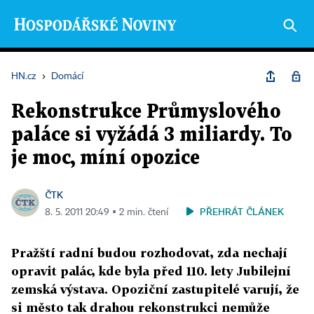
HN.cz
›
Domácí
Rekonstrukce Průmyslového
paláce si vyžádá 3 miliardy. To
je moc, míní opozice
ČTK
PŘEHRÁT ČLÁNEK
8. 5. 2011 20:49 ▪ 2 min. čtení
Pražští radní budou rozhodovat, zda nechají
opravit palác, kde byla před 110. lety Jubilejní
zemská výstava. Opoziční zastupitelé varují, že
si město tak drahou rekonstrukci nemůže