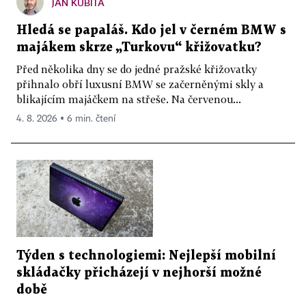
JAN KUBITA
Hledá se papaláš. Kdo jel v černém BMW s
majákem skrze „Turkovu“ křižovatku?
Před několika dny se do jedné pražské křižovatky
přihnalo obří luxusní BMW se začerněnými skly a
blikajícím majáčkem na střeše. Na červenou...
4. 8. 2026 ▪ 6 min. čtení
Týden s technologiemi: Nejlepší mobilní
skládačky přicházejí v nejhorší možné
době