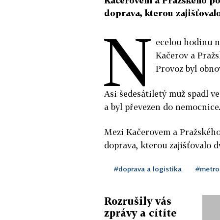
Kačerovem a Pražského po
doprava, kterou zajišťoval
N
ecelou hodinu n
Kačerov a Pražs
Provoz byl obnov
Asi šedesátiletý muž spadl ve
a byl převezen do nemocnice
Mezi Kačerovem a Pražského
doprava, kterou zajišťovalo d
#doprava a logistika
#metro
Rozrušily vás
zprávy a cítíte