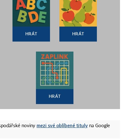
HRÁT
HRÁT
HRÁT
mezi své oblíbené tituly
ospodářské noviny
na Google