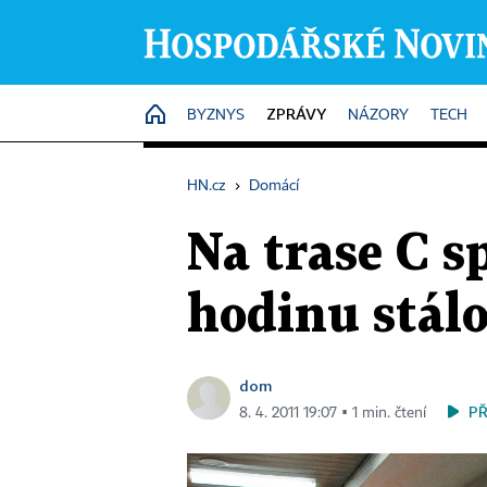
ZPRÁVY
HOME
BYZNYS
NÁZORY
TECH
HN.cz
›
Domácí
Na trase C s
hodinu stál
dom
P
8. 4. 2011 19:07 ▪ 1 min. čtení