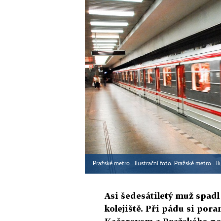
Pražské metro - ilustrační foto. Pražské metro - il
Asi šedesátiletý muž spadl
kolejiště. Při pádu si por