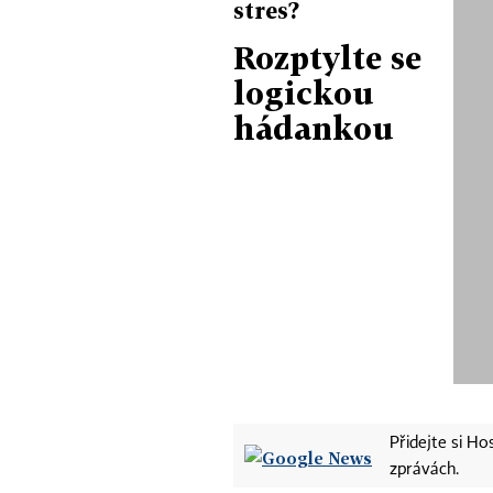
stres?
Rozptylte se
logickou
hádankou
Přidejte si H
zprávách.