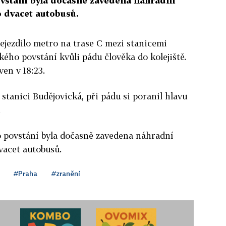
vstání byla dočasně zavedena náhradní
o dvacet autobusů.
ejezdilo metro na trase C mezi stanicemi
kého povstání kvůli pádu člověka do kolejiště.
en v 18:23.
 stanici Budějovická, při pádu si poranil hlavu
.
 povstání byla dočasně zavedena náhradní
vacet autobusů.
#Praha
#zranění