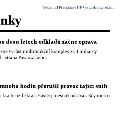
|
Předplatné HN+ je zcela bez reklam.
ánky
po dvou letech odkladů začne oprava
sně vyrůst multifunkční komplex za 4 miliardy
ebastiana Pawlowského.
 mnoho hodin přerušil provoz tající sníh
 a hrozil zkrat. Hasiči ji nestačí odsávat. Kdy metro