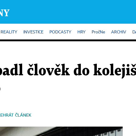
REALITY
INVESTICE
PODCASTY
HRY
PročNe
ARCHIV
D
padl člověk do koleji
o
ŘEHRÁT ČLÁNEK