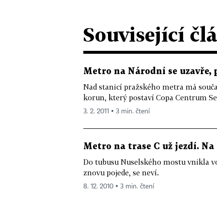
Související čl
Metro na Národní se uzavře, 
Nad stanicí pražského metra má souča
korun, který postaví Copa Centrum S
3. 2. 2011 ▪ 3 min. čtení
Metro na trase C už jezdí. Na
Do tubusu Nuselského mostu vnikla voda
znovu pojede, se neví.
8. 12. 2010 ▪ 3 min. čtení