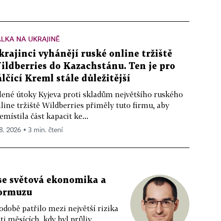
LKA NA UKRAJINĚ
krajinci vyhánějí ruské online tržiště
ildberries do Kazachstánu. Ten je pro
álčící Kreml stále důležitější
lené útoky Kyjeva proti skladům největšího ruského
line tržiště Wildberries přiměly tuto firmu, aby
emístila část kapacit ke...
 8. 2026 ▪ 3 min. čtení
 se světová ekonomika a
Hormuzu
obě patřilo mezi největší rizika
i měsících, kdy byl průliv