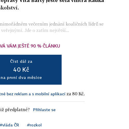
opravy Víta Bárty ještě šéfa vnitra Radka
kolství.
a mimořádném večerním jednání koaličních lídrů se
eřejnými. Jde o zatím největší...
VÁ VÁM JEŠTĚ 90 % ČLÁNKU
Číst dál za
40 Kč
na první dva měsíce
za 80 Kč.
tné bez reklam a s mobilní aplikací
iž předplatné?
Přihlaste se
#vláda ČR
#rozkol