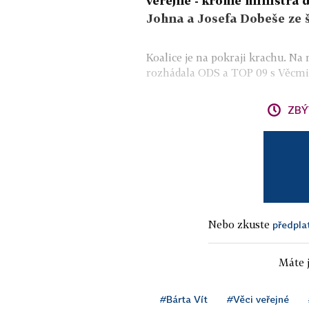
veřejné - kromě ministra d
Johna a Josefa Dobeše ze š
Koalice je na pokraji krachu. N
rozhádala ODS a TOP 09 s Věcmi v
ZBÝ
Nebo zkuste
předpla
Máte j
#Bárta Vít
#Věci veřejné