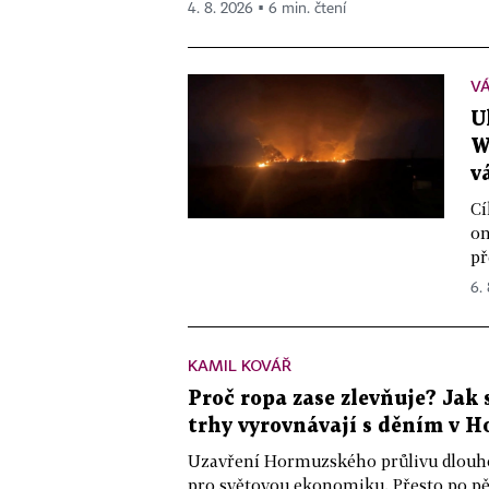
4. 8. 2026 ▪ 6 min. čtení
VÁ
U
W
v
Cí
on
př
6.
KAMIL KOVÁŘ
Proč ropa zase zlevňuje? Jak
trhy vyrovnávají s děním v 
Uzavření Hormuzského průlivu dlouhod
pro světovou ekonomiku. Přesto po pět