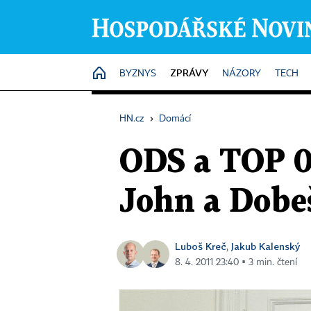
ZPRÁVY
HOME
BYZNYS
NÁZORY
TECH
HN.cz
›
Domácí
ODS a TOP 0
John a Dobeš
Luboš Kreč
Jakub Kalenský
,
8. 4. 2011 23:40 ▪ 3 min. čtení