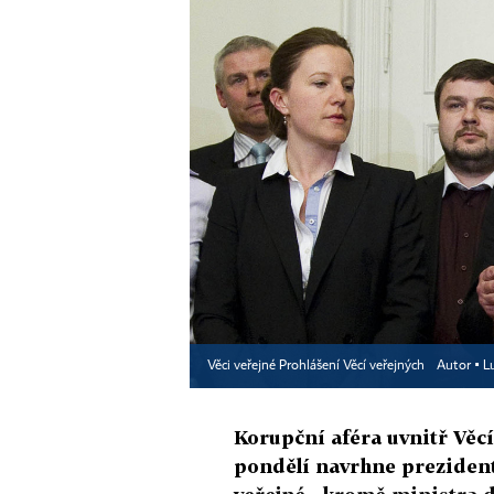
Věci veřejné Prohlášení Věcí veřejných
Autor ▪
L
Korupční aféra uvnitř Věcí
pondělí navrhne prezident