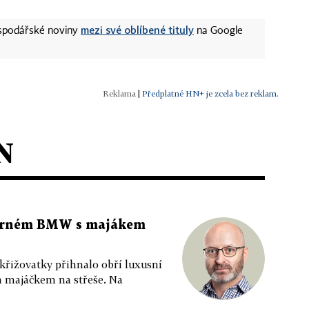
mezi své oblíbené tituly
ospodářské noviny
na Google
|
Předplatné HN+ je zcela bez reklam.
N
 černém BMW s majákem
 křižovatky přihnalo obří luxusní
m majáčkem na střeše. Na