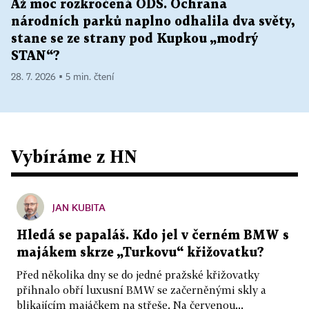
Až moc rozkročená ODS. Ochrana
národních parků naplno odhalila dva světy,
stane se ze strany pod Kupkou „modrý
STAN“?
28. 7. 2026 ▪ 5 min. čtení
Vybíráme z HN
JAN KUBITA
Hledá se papaláš. Kdo jel v černém BMW s
majákem skrze „Turkovu“ křižovatku?
Před několika dny se do jedné pražské křižovatky
přihnalo obří luxusní BMW se začerněnými skly a
blikajícím majáčkem na střeše. Na červenou...