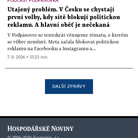
PODCAST PODPÁSOVKA
Utajený problém. V Česku se chystají
první volby, kdy sítě blokují politickou
reklamu. A hlavní oběť je nečekaná
V Podpásovce se tentokrát věnujeme tématu, o kterém
se vůbec nemluví. Meta začala blokovat politickou
reklamu na Facebooku a Instagramu a...
7. 8. 2026 ▪ 55:23 min.
DALŠÍ ZPRÁVY
©
1996-2026
Economia, a.s.