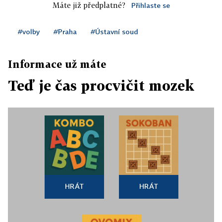
Máte již předplatné?
Přihlaste se
#volby
#Praha
#Ústavní soud
Informace už máte
Teď je čas procvičit mozek
HRÁT
HRÁT