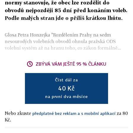
normy stanovuje, že obec lze rozdělit do
obvodů nejpozději 85 dní před konáním voleb.
Podle malých stran jde o příliš krátkou lhůtu.
Glosa Petra Honzejka "Rozdělením Prahy na sedm
nesourodých volebních obvodů ohnula pražská ODS
volební systém až na hranu toho, co zákon formálně...
ZBÝVÁ VÁM JEŠTĚ 95 % ČLÁNKU
Číst dál za
40 Kč
na první dva měsíce
Nebo zkuste
za 80
předplatné bez reklam a s mobilní aplikací
Kč.