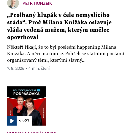
PETR HONZEJK
„Prolhaný hlupák v čele nemyslícího
stáda“. Proč Milana Knížáka oslavuje
vláda vedená mužem, kterým umělec
opovrhoval
Někteří říkají, že to byl poslední happening Milana
Knížáka. A něco na tom je. Pohřeb se státními poctami
organizovaný těmi, kterými slavný...
7. 8. 2026 ▪ 4 min. čtení
55:23