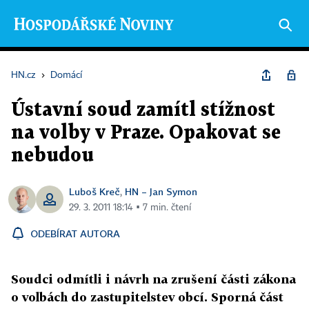
HN.cz
›
Domácí
Ústavní soud zamítl stížnost
na volby v Praze. Opakovat se
nebudou
Luboš Kreč
HN – Jan Symon
,
29. 3. 2011 18:14 ▪ 7 min. čtení
ODEBÍRAT AUTORA
Soudci odmítli i návrh na zrušení části zákona
o volbách do zastupitelstev obcí. Sporná část