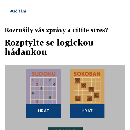
#sčítání
Rozrušily vás zprávy a cítíte stres?
Rozptylte se logickou
hádankou
HRÁT
HRÁT