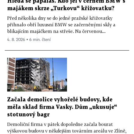
Hledá se papaláš. Kdo jel v černém BMW s
majákem skrze „Turkovu“ křižovatku?
Před několika dny se do jedné pražské křižovatky
přihnalo obří luxusní BMW se začerněnými skly a
blikajícím majáčkem na střeše. Na červenou...
4. 8. 2026 ▪ 6 min. čtení
Začala demolice vyhořelé budovy, kde
měla sklad firma Vasky. Dům „ukusuje“
stotunový bagr
Demoliční firma v pátek dopoledne začala bourat
výškovou budovu v někdejším továrním areálu ve Zlíně,