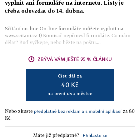
vyplnit ani formuláře na internetu. Listy je
třeba odevzdat do 14. dubna.
Sčítání on-line On-line formuláře můžete vyplnit na
www.scitani.cz 1) Komisař nepřinesl formuláře. Co mám
dělat? Buď vyčkejte, nebo běžte na poštu....
ZBÝVÁ VÁM JEŠTĚ 95 % ČLÁNKU
Číst dál za
40 Kč
na první dva měsíce
Nebo zkuste
za 80
předplatné bez reklam a s mobilní aplikací
Kč.
Máte již předplatné?
Přihlaste se