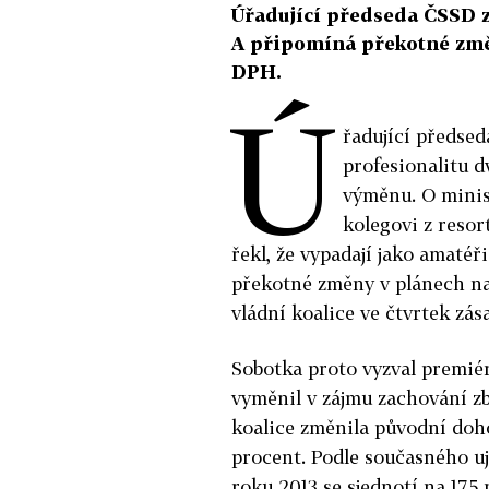
Úřadující předseda ČSSD z
A připomíná překotné změn
DPH.
Ú
řadující předse
profesionalitu d
výměnu. O minis
kolegovi z resor
řekl, že vypadají jako amatéř
překotné změny v plánech na
vládní koalice ve čtvrtek z
Sobotka proto vyzval premié
vyměnil v zájmu zachování zb
koalice změnila původní doh
procent. Podle současného uj
roku 2013 se sjednotí na 17,5