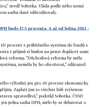
ice," uvedl Sobotka. Vláda podle něho nemá
enou sazbu daně zdůvodňovaly.
PH bude 17,5 procenta. A až od ledna 2013
-
 tří procent z průběžného systému do fondů s
enta z příjmů si budou na penzi doplácet sami
dová reforma. "Důchodová reforma by měla
systému, neměla by ho ohrožovat," zdůraznil
 něho výhodný jen pro 30 procent ekonomicky
příjmy. Zaplatí jim to všichni lidé zvýšenou
staven spravedlivě," podotkl Sobotka. ČSSD
a jen jedna sazba DPH, mělo by se debatovat o