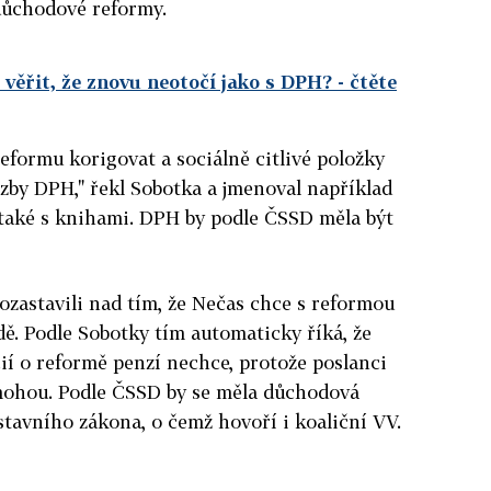
 důchodové reformy.
ěřit, že znovu neotočí jako s DPH?
- čtěte
formu korigovat a sociálně citlivé položky
zby DPH," řekl Sobotka a jmenoval například
 také s knihami. DPH by podle ČSSD měla být
ozastavili nad tím, že Nečas chce s reformou
dě. Podle Sobotky tím automaticky říká, že
í o reformě penzí nechce, protože poslanci
mohou. Podle ČSSD by se měla důchodová
tavního zákona, o čemž hovoří i koaliční VV.