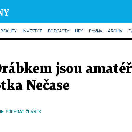
REALITY
INVESTICE
PODCASTY
HRY
PročNe
ARCHIV
D
Drábkem jsou amatéř
otka Nečase
PŘEHRÁT ČLÁNEK