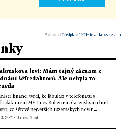
|
Předplatné HN+ je zcela bez reklam.
ánky
alouskova lest: Mám tajný záznam z
ednání šéfredaktorů. Ale nebyla to
ravda
nistr financí tvrdí, že fabulací v telefonátu s
fredaktorem MF Dnes Robertem Čásenským chtěl
istit, co šéfové největších tuzemských novin...
 3. 2011 ▪ 3 min. čtení