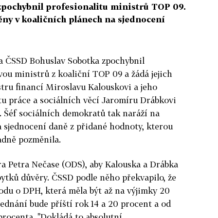
pochybnil profesionalitu ministrů TOP 09.
y v koaličních plánech na sjednocení
da ČSSD Bohuslav Sobotka zpochybnil
vou ministrů z koaliční TOP 09 a žádá jejich
tru financí Miroslavu Kalouskovi a jeho
tu práce a sociálních věcí Jaromíru Drábkovi
i. Šéf sociálních demokratů tak naráží na
 sjednocení daně z přidané hodnoty, kterou
ásadně pozměnila.
ra Petra Nečase (ODS), aby Kalouska a Drábka
ytků důvěry. ČSSD podle něho překvapilo, že
odu o DPH, která měla být až na výjimky 20
ednání bude příští rok 14 a 20 procent a od
 procenta. "Dokládá to absolutní