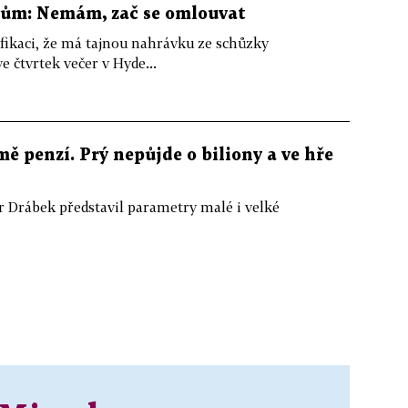
rům: Nemám, zač se omlouvat
fikaci, že má tajnou nahrávku ze schůzky
e čtvrtek večer v Hyde...
ě penzí. Prý nepůjde o biliony a ve hře
ír Drábek představil parametry malé i velké