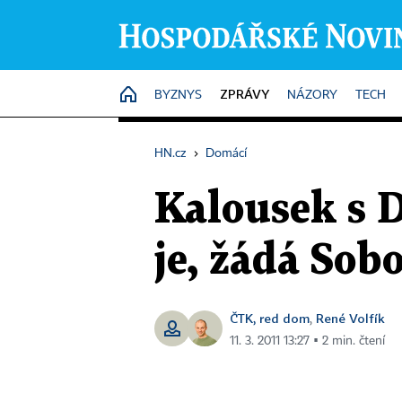
ZPRÁVY
HOME
BYZNYS
NÁZORY
TECH
HN.cz
›
Domácí
Kalousek s 
je, žádá Sob
ČTK, red dom
René Volfík
,
11. 3. 2011 13:27 ▪ 2 min. čtení