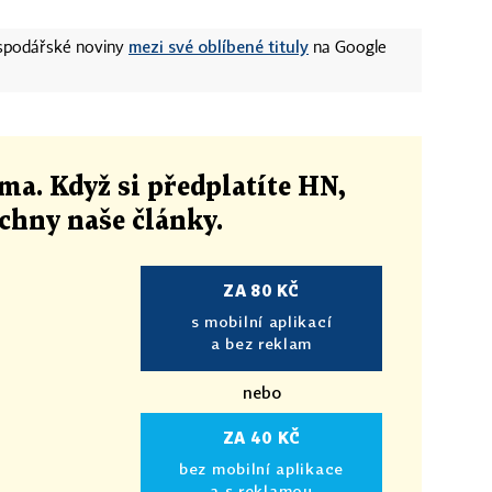
mezi své oblíbené tituly
ospodářské noviny
na Google
ma. Když si předplatíte HN,
echny naše články
.
ZA 80 KČ
s mobilní aplikací
a bez reklam
nebo
ZA 40 KČ
bez mobilní aplikace
a s reklamou