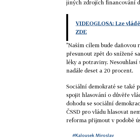
jiných zdrojích financování
VIDEOGLOSA: Lze vládě v
ZDE
"Naším cílem bude daňovou re
přesunout zpět do snížené sa
léky a potraviny. Nesouhlasí
nadále deset a 20 procent.
Sociální demokraté se také p
spojit hlasování o důvěře vlá
dohodu se sociální demokraci
ČSSD pro vládu hlasovat ne
reforma přijmout v podobě ús
#Kalousek Miroslav