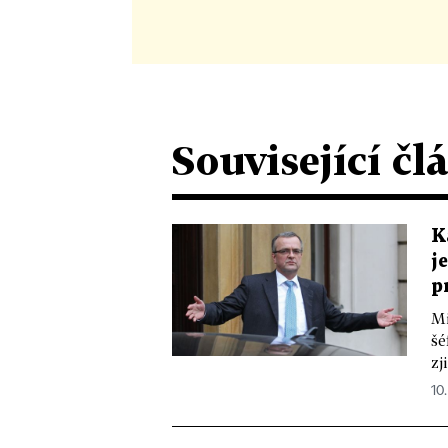
Související čl
K
j
p
Mi
šé
zj
10.