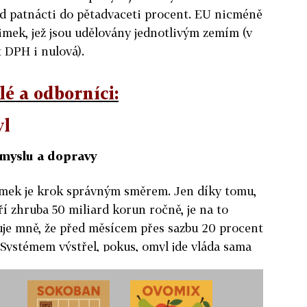
od patnácti do pětadvaceti procent. EU nicméně
mek, jež jsou udělovány jednotlivým zemím (v
 DPH i nulová).
é a odborníci:
yl
ůmyslu a dopravy
jímek je krok správným směrem. Jen díky tomu,
í zhruba 50 miliard korun ročně, je na to
je mně, že před měsícem přes sazbu 20 procent
k. Systémem výstřel, pokus, omyl jde vláda sama
ch zájmech jednotlivých hráčů, nikoli o