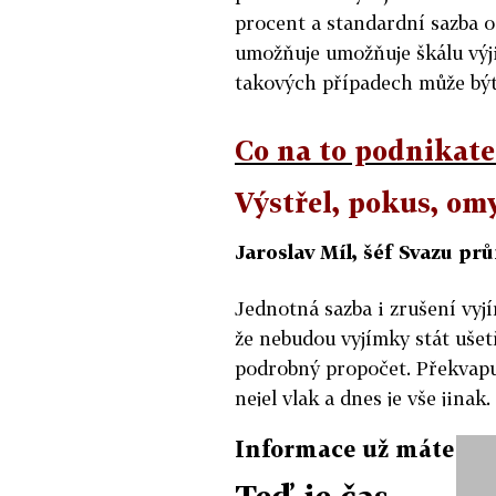
procent a standardní sazba 
umožňuje umožňuje škálu výji
takových případech může být
Co na to podnikatel
Výstřel, pokus, om
Jaroslav Míl, šéf Svazu pr
Jednotná sazba i zrušení vy
že nebudou vyjímky stát ušetř
podrobný propočet. Překvapu
nejel vlak a dnes je vše jina
proti sobě. je to o politický
Informace už máte
potřebách systému.