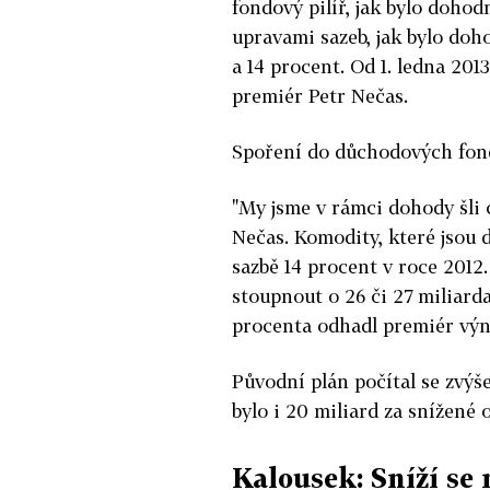
fondový pilíř, jak bylo doh
upravami sazeb, jak bylo doh
a 14 procent. Od 1. ledna 201
premiér Petr Nečas.
Spoření do důchodových fond
"My jsme v rámci dohody šli
Nečas. Komodity, které jsou 
sazbě 14 procent v roce 2012
stoupnout o 26 či 27 miliarda
procenta odhadl premiér výnos
Původní plán počítal se zvýš
bylo i 20 miliard za snížené 
Kalousek: Sníží s