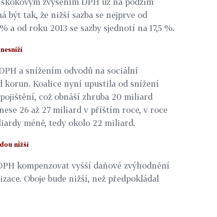
e skokovým zvýšením DPH už na podzim
á být tak, že nižší sazba se nejprve od
 % a od roku 2013 se sazby sjednotí na 17,5 %.
 nesníží
DPH a snížením odvodů na sociální
rd korun. Koalice nyní upustila od snížení
pojištění, což obnáší zhruba 20 miliard
ese 26 až 27 miliard v příštím roce, v roce
liardy méně, tedy okolo 22 miliard.
dou nižší
DPH kompenzovat vyšší daňové zvýhodnění
zace. Oboje bude nižší, než předpokládal