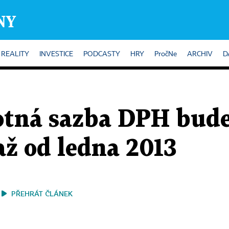
REALITY
INVESTICE
PODCASTY
HRY
PročNe
ARCHIV
D
otná sazba DPH bude
až od ledna 2013
PŘEHRÁT ČLÁNEK