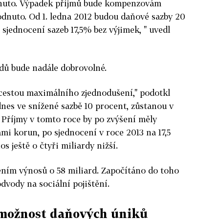
odnuto. Výpadek příjmů bude kompenzovám
odnuto. Od 1. ledna 2012 budou daňové sazby 20
3 sjednocení sazeb 17,5% bez výjimek, " uvedl
ů bude nadále dobrovolné.
 cestou maximálního zjednodušení," podotkl
dnes ve snížené sazbě 10 procent, zůstanou v
. Příjmy v tomto roce by po zvýšení měly
mi korun, po sjednocení v roce 2013 na 17,5
 ještě o čtyři miliardy nižší.
ením výnosů o 58 miliard. Započítáno do toho
odvody na sociální pojištění.
e možnost daňových úniků