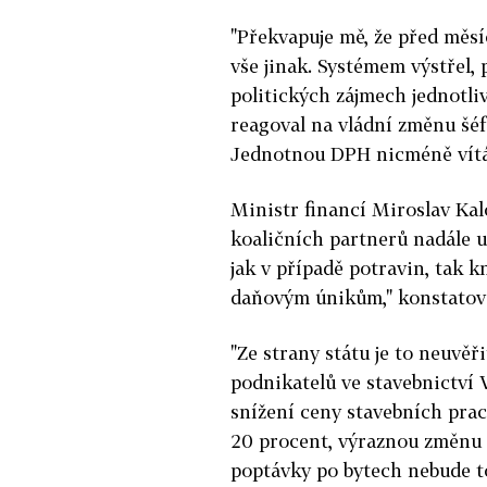
"Překvapuje mě, že před měsí
vše jinak. Systémem výstřel, 
politických zájmech jednotli
reagoval na vládní změnu šéf
Jednotnou DPH nicméně vítá
Ministr financí Miroslav Kal
koaličních partnerů nadále us
jak v případě potravin, tak 
daňovým únikům," konstatova
"Ze strany státu je to neuvě
podnikatelů ve stavebnictví 
snížení ceny stavebních prac
20 procent, výraznou změnu 
poptávky po bytech nebude tol