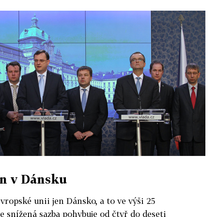
en v Dánsku
opské unii jen Dánsko, a to ve výši 25
se snížená sazba pohybuje od čtyř do deseti