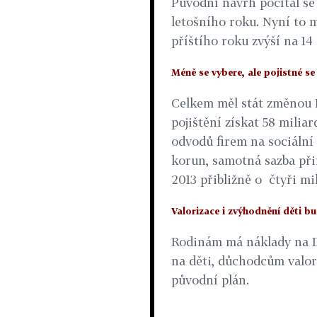
Původní návrh počítal s
letošního roku. Nyní to m
příštího roku zvýší na 14
Méně se vybere, ale pojistné se
Celkem měl stát změnou 
pojištění získat 58 milia
odvodů firem na sociální 
korun, samotná sazba přin
2013 přibližně o čtyři mi
Valorizace i zvýhodnění děti bu
Rodinám má náklady na 
na děti, důchodcům valori
původní plán.