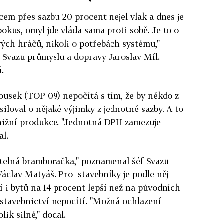
cem přes sazbu 20 procent nejel vlak a dnes je
pokus, omyl jde vláda sama proti sobě. Je to o
vých hráčů, nikoli o potřebách systému,"
 Svazu průmyslu a dopravy Jaroslav Míl.
.
ousek (TOP 09) nepočítá s tím, že by někdo z
iloval o nějaké výjimky z jednotné sazby. A to
knižní produkce. "Jednotná DPH zamezuje
l.
řitelná bramboračka," poznamenal šéf Svazu
Václav Matyáš. Pro stavebníky je podle něj
í i bytů na 14 procent lepší než na původních
stavebnictví nepocítí. "Možná ochlazení
ik silné," dodal.