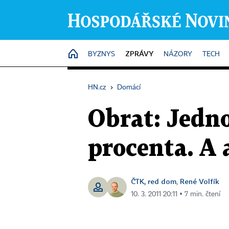
ZPRÁVY
HOME
BYZNYS
NÁZORY
TECH
HN.cz
›
Domácí
Obrat: Jedn
procenta. A 
ČTK, red dom
René Volfík
,
10. 3. 2011 20:11 ▪ 7 min. čtení