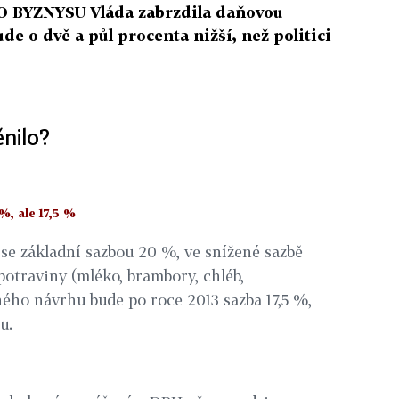
BYZNYSU Vláda zabrzdila daňovou
 o dvě a půl procenta nižší, než politici
nilo?
%, ale 17,5 %
se základní sazbou 20 %, ve snížené sazbě
potraviny (mléko, brambory, chléb,
sného návrhu bude po roce 2013 sazba 17,5 %,
u.