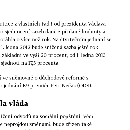
ritice z vlastních řad i od prezidenta Václava
 o sjednocení sazeb daně z přidané hodnoty a
rotáhla o více než rok. Na čtvrtečním jednání se
 1. ledna 2012 bude snížená sazba ještě rok
a základní ve výši 20 procent, od 1. ledna 2013
sjednotí na 17,5 procenta.
ní ve sněmovně o důchodové reformě s
o jednání K9 premiér Petr Nečas (ODS).
la vláda
ížení odvodů na sociální pojištění. Věci
ře neprojdou změnami, bude zřízen také