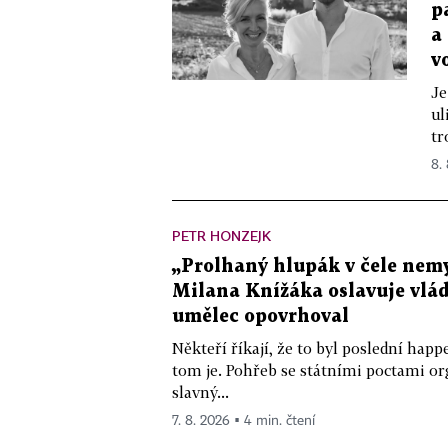
p
a
v
Je
ul
tr
8.
PETR HONZEJK
„Prolhaný hlupák v čele nemy
Milana Knížáka oslavuje vlá
umělec opovrhoval
Někteří říkají, že to byl poslední ha
tom je. Pohřeb se státními poctami o
slavný...
7. 8. 2026 ▪ 4 min. čtení