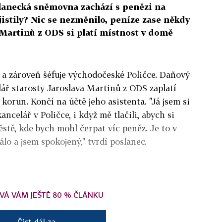
lanecká sněmovna zachází s penězi na
jistily? Nic se nezměnilo, peníze zase někdy
 Martinů z ODS si platí místnost v domě
a zároveň šéfuje východočeské Poličce. Daňový
lář starosty Jaroslava Martinů z ODS zaplatí
korun. Končí na účtě jeho asistenta. "Já jsem si
ancelář v Poličce, i když mě tlačili, abych si
stě, kde bych mohl čerpat víc peněz. Je to v
lo a jsem spokojený," tvrdí poslanec.
VÁ VÁM JEŠTĚ 80 % ČLÁNKU
Číst dál za