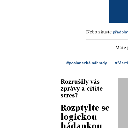
Nebo zkuste
předpla
Máte j
#poslanecké náhrady
#Marti
Rozrušily vás
zprávy a cítíte
stres?
Rozptylte se
logickou
hádankou