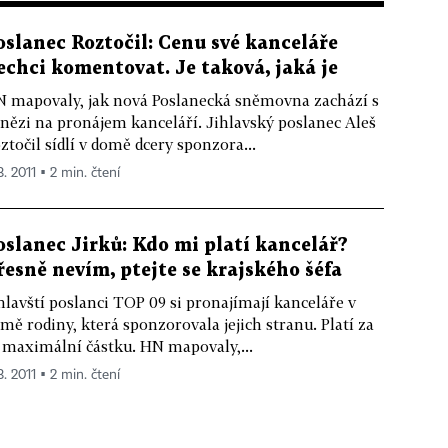
oslanec Roztočil: Cenu své kanceláře
echci komentovat. Je taková, jaká je
 mapovaly, jak nová Poslanecká sněmovna zachází s
nězi na pronájem kanceláří. Jihlavský poslanec Aleš
ztočil sídlí v domě dcery sponzora...
3. 2011 ▪ 2 min. čtení
oslanec Jirků: Kdo mi platí kancelář?
řesně nevím, ptejte se krajského šéfa
hlavští poslanci TOP 09 si pronajímají kanceláře v
mě rodiny, která sponzorovala jejich stranu. Platí za
 maximální částku. HN mapovaly,...
3. 2011 ▪ 2 min. čtení