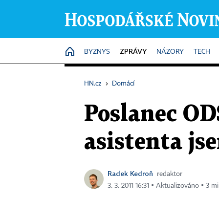
ZPRÁVY
HOME
BYZNYS
NÁZORY
TECH
HN.cz
›
Domácí
Poslanec OD
asistenta j
Radek Kedroň
redaktor
3. 3. 2011 16:31 ▪ Aktualizováno ▪ 3 mi