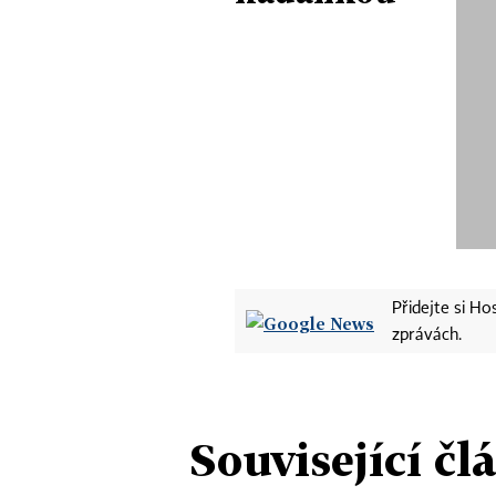
Přidejte si H
zprávách.
Související čl