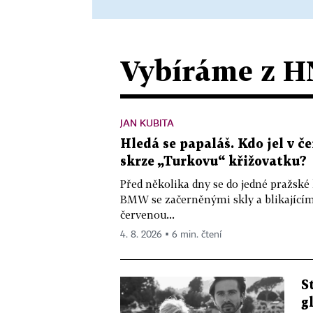
Vybíráme z H
JAN KUBITA
Hledá se papaláš. Kdo jel v
skrze „Turkovu“ křižovatku?
Před několika dny se do jedné pražské
BMW se začerněnými skly a blikající
červenou...
4. 8. 2026 ▪ 6 min. čtení
S
g