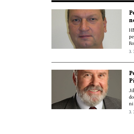
P
n
HN
pe
Ro
3. 
P
P
Ji
do
ni
3. 