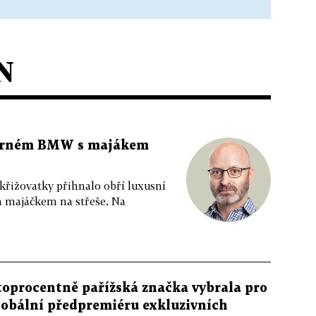
N
 černém BMW s majákem
 křižovatky přihnalo obří luxusní
m majáčkem na střeše. Na
toprocentně pařížská značka vybrala pro
lobální předpremiéru exkluzivních