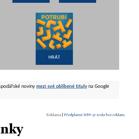
HRÁT
mezi své oblíbené tituly
ospodářské noviny
na Google
|
Předplatné HN+ je zcela bez reklam.
ánky