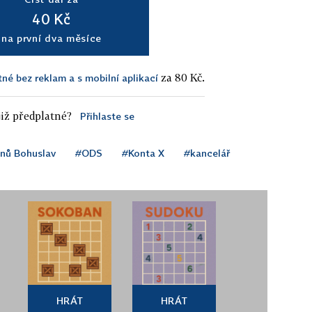
40 Kč
na první dva měsíce
za 80 Kč.
tné bez reklam a s mobilní aplikací
iž předplatné?
Přihlaste se
nů Bohuslav
#ODS
#Konta X
#kancelář
HRÁT
HRÁT