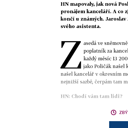
HN mapovaly, jak nová Pos
pronájem kanceláří. A co z
končí u známých. Jaroslav
svého asistenta.
Z
asedá ve sněmovně 
poplatník za kance
každý měsíc 13 200 
jako Poličák našel k
našel kancelář v okresním mě
nejnižší sazbě, čerpám tam má
HN: Chodí vám tam lidi?
ZBÝ