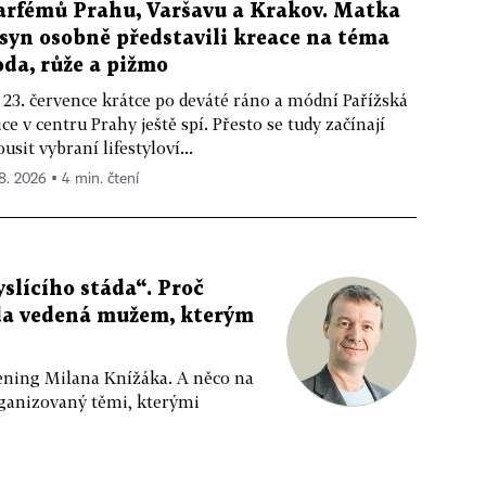
arfémů Prahu, Varšavu a Krakov. Matka
 syn osobně představili kreace na téma
oda, růže a pižmo
 23. července krátce po deváté ráno a módní Pařížská
ice v centru Prahy ještě spí. Přesto se tudy začínají
ousit vybraní lifestyloví...
 8. 2026 ▪ 4 min. čtení
slícího stáda“. Proč
da vedená mužem, kterým
ppening Milana Knížáka. A něco na
rganizovaný těmi, kterými