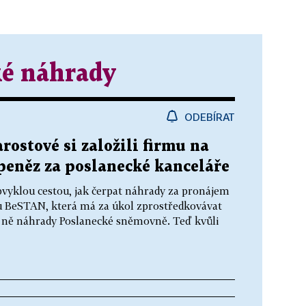
ké náhrady
ODEBÍRAT
arostové si založili firmu na
eněz za poslanecké kanceláře
bvyklou cestou, jak čerpat náhrady za pronájem
mu BeSTAN, která má za úkol zprostředkovávat
za ně náhrady Poslanecké sněmovně. Teď kvůli