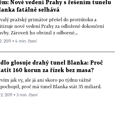
ém: Nové vedení Prahy s řešením tunelu
lanka fatálně selhává
valý pražský primátor přešel do protiútoku a
itizuje nové vedení Prahy za odložené dokončení
avby. Zároveň ho obvinil z odborné...
2. 2011 ▪ 4 min. čtení
ídlo glosuje drahý tunel Blanka: Proč
latit 160 korun za řízek bez masa?
vím jak vy, ale já ani skoro po týdnu vážně
pochopil, proč má tunel Blanka stát 35 miliard.
 2. 2011 ▪ 3 min. čtení