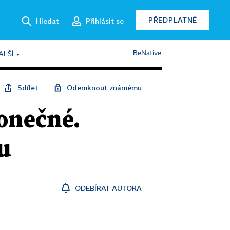
PŘEDPLATNÉ
Hledat
Přihlásit se
BeNative
ALŠÍ
Sdílet
Odemknout známému
onečné.
u
ODEBÍRAT AUTORA