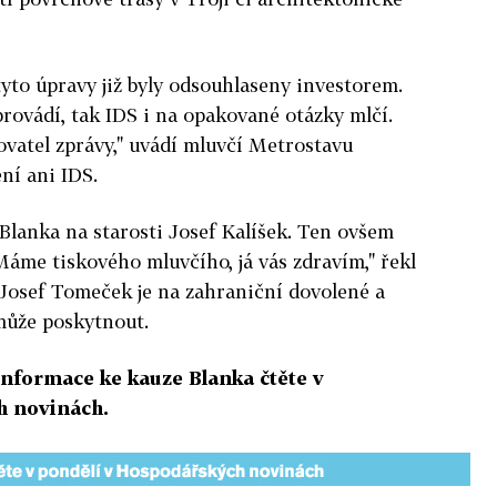
tyto úpravy již byly odsouhlaseny investorem.
provádí, tak IDS i na opakované otázky mlčí.
ovatel zprávy," uvádí mluvčí Metrostavu
ení ani IDS.
Blanka na starosti Josef Kalíšek. Ten ovšem
áme tiskového mluvčího, já vás zdravím," řekl
S Josef Tomeček je na zahraniční dovolené a
může poskytnout.
informace ke kauze Blanka čtěte v
 novinách.