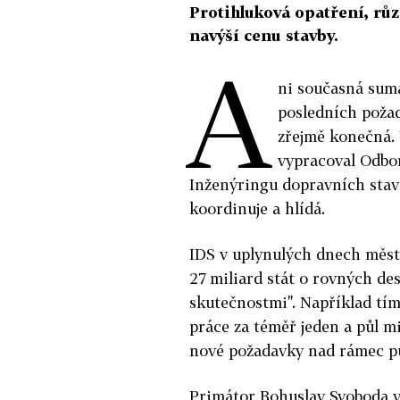
Protihluková opatření, růz
navýší cenu stavby.
A
ni současná suma
posledních požad
zřejmě konečná. 
vypracoval Odbor
Inženýringu dopravních stav
koordinuje a hlídá.
IDS v uplynulých dnech měst
27 miliard stát o rovných de
skutečnostmi". Například tím
práce za téměř jeden a půl m
nové požadavky nad rámec p
Primátor Bohuslav Svoboda vz