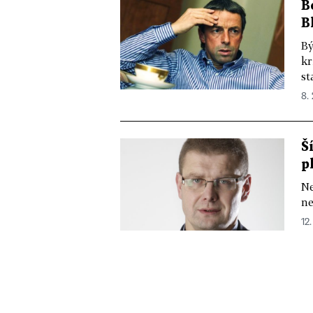
B
B
Bý
kr
st
8. 
Š
p
Ne
ne
12.