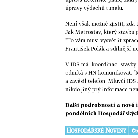
úpravy výdechů tunelu.
Není však možné zjistit, zda 
Jak Metrostav, který stavbu 
"To vám musí vysvětlit zprac
František Polák a sdílnější n
V IDS má koordinaci stavby 
odmítá s HN komunikovat. "M
a zavěsil telefon. Mluvčí ID
nikdo jiný prý informace ne
Další podrobnosti a nové 
pondělních Hospodářských