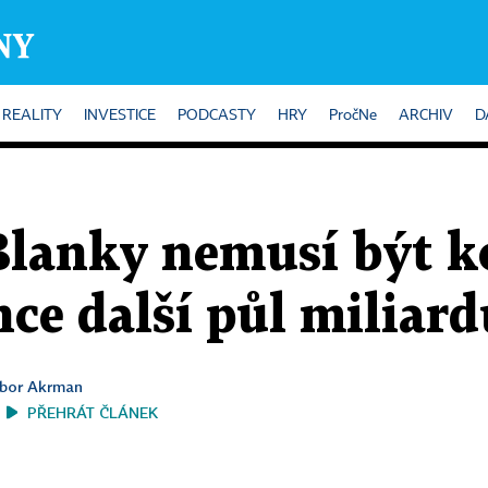
REALITY
INVESTICE
PODCASTY
HRY
PročNe
ARCHIV
D
Blanky nemusí být k
ce další půl miliard
ibor Akrman
PŘEHRÁT ČLÁNEK