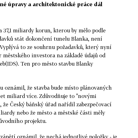
né úpravy a architektonické práce dál
 37,1 miliardy korun, kterou by mělo podle
avků stát dokončení tunelu Blanka, není
Vyplývá to ze souhrnu požadavků, který nyní
 městského investora na základě údajů od
eb(IDS). Ten pro město stavbu Blanky
u oznámil, že stavba bude místo plánovaných
set miliard více. Zdůvodňuje to "novými
, že Český báňský úřad nařídil zabezpečovací
iliardy nebo že město a městské části měly
ůvodního projektu.
ápětí oznámil, že nechá jednotlivé položky - je