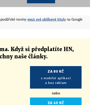
mezi své oblíbené tituly
ospodářské noviny
na Google
ma. Když si předplatíte HN,
echny naše články
.
ZA 80 KČ
s mobilní aplikací
a bez reklam
nebo
ZA 40 KČ