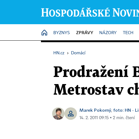
ZPRÁVY
HOME
BYZNYS
NÁZORY
TECH
HN.cz
›
Domácí
Prodražení 
Metrostav ch
Marek Pokorný
foto: HN - L
,
14. 2. 2011 09:15 ▪ 2 min. čtení