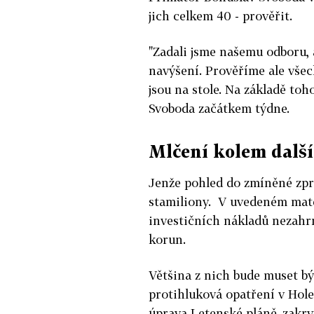
jich celkem 40 - prověřit.
"Zadali jsme našemu odboru, 
navýšení. Prověříme ale všech
jsou na stole. Na základě toh
Svoboda začátkem týdne.
Mlčení kolem dalš
Jenže pohled do zmíněné zpráv
stamiliony. V uvedeném mate
investičních nákladů nezahrn
korun.
Většina z nich bude muset bý
protihluková opatření v Hole
úprava Letenské pláně, zakry