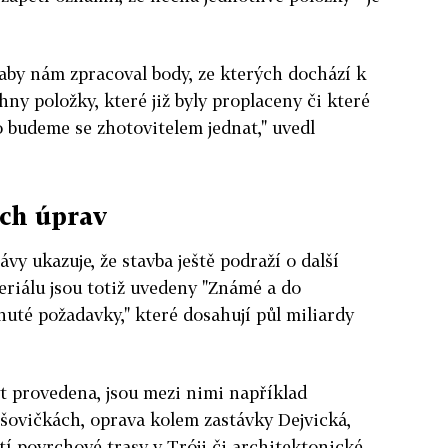
aby nám zpracoval body, ze kterých dochází k
ny položky, které již byly proplaceny či které
o budeme se zhotovitelem jednat," uvedl
ích úprav
y ukazuje, že stavba ještě podraží o další
riálu jsou totiž uvedeny "Známé a do
uté požadavky," které dosahují půl miliardy
t provedena, jsou mezi nimi například
šovičkách, oprava kolem zastávky Dejvická,
tí povrchové trasy v Tróji či architektonické