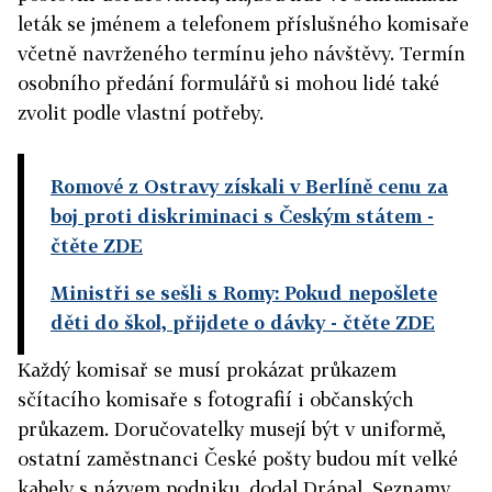
leták se jménem a telefonem příslušného komisaře
včetně navrženého termínu jeho návštěvy. Termín
osobního předání formulářů si mohou lidé také
zvolit podle vlastní potřeby.
Romové z Ostravy získali v Berlíně cenu za
boj proti diskriminaci s Českým státem
-
čtěte ZDE
Ministři se sešli s Romy: Pokud nepošlete
děti do škol, přijdete o dávky
- čtěte ZDE
Každý komisař se musí prokázat průkazem
sčítacího komisaře s fotografií i občanských
průkazem. Doručovatelky musejí být v uniformě,
ostatní zaměstnanci České pošty budou mít velké
kabely s názvem podniku, dodal Drápal. Seznamy