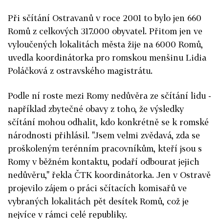
Při sčítání Ostravanů v roce 2001 to bylo jen 660
Romů z celkových 317.000 obyvatel. Přitom jen ve
vyloučených lokalitách města žije na 6000 Romů,
uvedla koordinátorka pro romskou menšinu Lidia
Poláčková z ostravského magistrátu.
Podle ní roste mezi Romy nedůvěra ze sčítání lidu -
například zbytečné obavy z toho, že výsledky
sčítání mohou odhalit, kdo konkrétně se k romské
národnosti přihlásil. "Jsem velmi zvědavá, zda se
proškoleným terénním pracovníkům, kteří jsou s
Romy v běžném kontaktu, podaří odbourat jejich
nedůvěru," řekla ČTK koordinátorka. Jen v Ostravě
projevilo zájem o práci sčítacích komisařů ve
vybraných lokalitách pět desítek Romů, což je
nejvíce v rámci celé republiky.