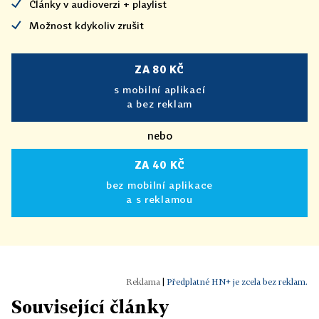
Články v audioverzi + playlist
Možnost kdykoliv zrušit
ZA 80 KČ
s mobilní aplikací
a bez reklam
nebo
ZA 40 KČ
bez mobilní aplikace
a s reklamou
|
Předplatné HN+ je zcela bez reklam.
Související články