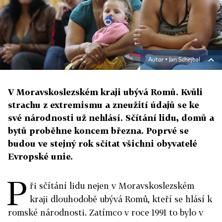
Autor ▪
Jan Schejbal
V Moravskoslezském kraji ubývá Romů. Kvůli
strachu z extremismu a zneužití údajů se ke
své národnosti už nehlásí. Sčítání lidu, domů a
bytů proběhne koncem března. Poprvé se
budou ve stejný rok sčítat všichni obyvatelé
Evropské unie.
P
ři sčítání lidu nejen v Moravskoslezském
kraji dlouhodobě ubývá Romů, kteří se hlásí k
romské národnosti. Zatímco v roce 1991 to bylo v