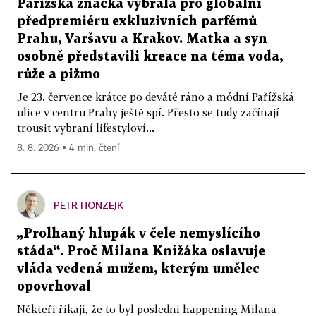
Pařížská značka vybrala pro globální
předpremiéru exkluzivních parfémů
Prahu, Varšavu a Krakov. Matka a syn
osobně představili kreace na téma voda,
růže a pižmo
Je 23. července krátce po deváté ráno a módní Pařížská
ulice v centru Prahy ještě spí. Přesto se tudy začínají
trousit vybraní lifestyloví...
8. 8. 2026 ▪ 4 min. čtení
PETR HONZEJK
„Prolhaný hlupák v čele nemyslícího
stáda“. Proč Milana Knížáka oslavuje
vláda vedená mužem, kterým umělec
opovrhoval
Někteří říkají, že to byl poslední happening Milana