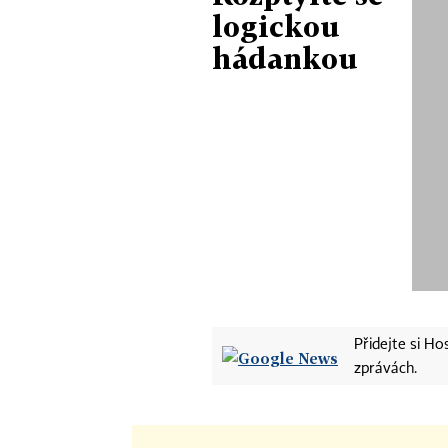
logickou
hádankou
Přidejte si H
zprávách.