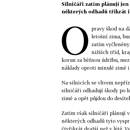
Silničáři zatím plánují jen
některých odhadů třikrát i 
O
pravy škod na dá
letošní zima, bu
zatím vyčleněny 
nižších tříd, kr
korun za běžnou údržbu, mezi
náklady oproti minulé zimě i 
Na silnicích se vlivem nepří
silničáři odhadují škody po 
zimě a opět půjdou do desíte
Zatím však silničáři plánují 
některých odhadů tyto vysprá
čtyřikrát dražší než v létě. 