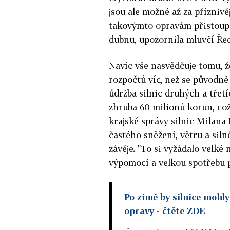
jsou ale možné až za přízniv
takovýmto opravám přistoupit
dubnu, upozornila mluvčí Řed
Navíc vše nasvědčuje tomu, ž
rozpočtů víc, než se původně
údržba silnic druhých a třet
zhruba 60 milionů korun, což
krajské správy silnic Milana
častého sněžení, větru a sil
závěje. "To si vyžádalo velk
výpomocí a velkou spotřebu p
Po zimě by silnice moh
opravy
- čtěte ZDE