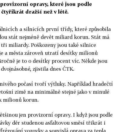
 provizorní opravy, které jsou podle
čtyřikrát dražší než v létě.
lnicích a silnicích první třídy, které způsobila
dou stát nejméně devět miliard korun. Stát má
tři miliardy. Poškozeny jsou také silnice
aje a města zároveň utratí desítky milionů
ročně je to o desítky procent víc. Někde jsou
dvojnásobné, zjistila dnes ČTK.
znivého počasí tvoří výtluky. Například hradečtí
letošní zimě na minimálně stejné jako v minulé
k milionů korun.
většinou jen provizorní opravy. I když jsou podle
vky děr studenou asfaltovou směsí třikrát i
Vyfrézování vozovky a souvislá oprava za tepla