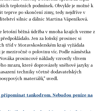
ějších teplotních podmínek. Obvykle je možné k
 teprve po skončení zimy, tedy nejdříve v
itelství silnic a dálnic Martina Vápeníková.
e letošní běžná údržba v mnoha krajích vezme z
 předpokládalo. Jen za loňský prosinec si
ích tříd v Moravskoslezském kraji vyžádala
 je meziročně o polovinu víc. Podle náměstka
 Nováka prosincové náklady vzrostly vlivem
ného mrazu, které doprovázely sněhové jazyky a
é nasazení techniky včetně dodavatelských
osypových materiálů," uvedl.
ly připomínat tankodrom. Nebudou peníze na