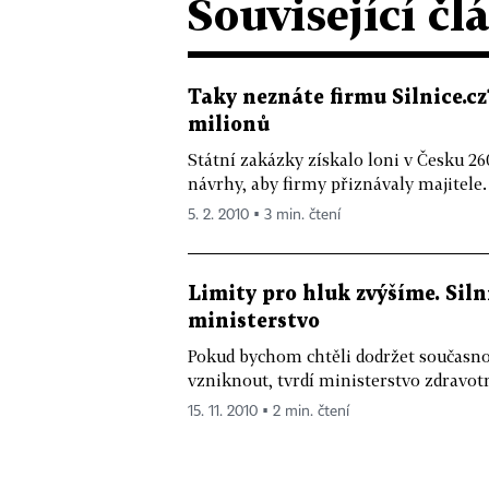
Související čl
Taky neznáte firmu Silnice.cz?
milionů
Státní zakázky získalo loni v Česku 2
návrhy, aby firmy přiznávaly majitele.
5. 2. 2010 ▪ 3 min. čtení
Limity pro hluk zvýšíme. Siln
ministerstvo
Pokud bychom chtěli dodržet současn
vzniknout, tvrdí ministerstvo zdravotn
15. 11. 2010 ▪ 2 min. čtení