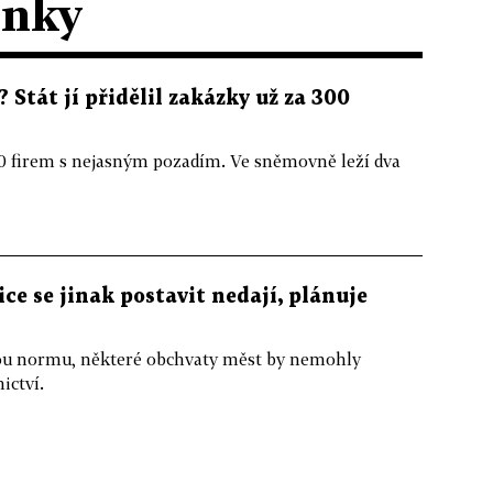
ánky
 Stát jí přidělil zakázky už za 300
60 firem s nejasným pozadím. Ve sněmovně leží dva
ice se jinak postavit nedají, plánuje
ou normu, některé obchvaty měst by nemohly
ictví.