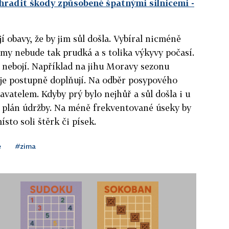
 hradit škody způsobené špatnými silnicemi
-
í obavy, že by jim sůl došla. Vybíral nicméně
zimy nebude tak prudká a s tolika výkyvy počasí.
e nebojí. Například na jihu Moravy sezonu
l je postupně doplňují. Na odběr posypového
vatelem. Kdyby prý bylo nejhůř a sůl došla i u
ě plán údržby. Na méně frekventované úseky by
ísto soli štěrk či písek.
e
#zima