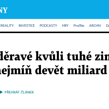
REALITY
INVESTICE
PODCASTY
HRY
PročNe
ARCHIV
D
 děravé kvůli tuhé z
nejmíň devět miliard
PŘEHRÁT ČLÁNEK