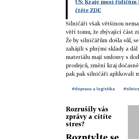
ÚS: Kraje musí řidičům
čtěte ZDE
Silničáři však většinou nemaj
věří tomu, že zbývající část 
Že by silničářům došla sůl, s
zahájili s plnými sklady a dá
materiálu mají smlouvy s doda
prodejců, změní kraj dočasn
pak pak silničáři aplikovali m
#doprava a logistika
#silnic
Rozrušily vás
zprávy a cítíte
stres?
Rozptylte se