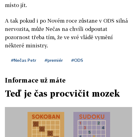
místo jít.
částečně proti ODS a TOP 09. Trvají na
generačním fondu, ve kterém by se střádaly peníze
A tak pokud i po Novém roce zůstane v ODS silná
pro období, kdy by se rodilo málo dětí a navíc by se
nervozita, může Nečas na chvíli odpoutat
z něj víc přispívalo právě těm rodinám, které více
pozornost třeba tím, že ve své vládě vymění
dětí vyprodukují.
některé ministry.
duben: sjezd vv
#Nečas Petr
#premiér
#ODS
Na přelomu března a dubna čeká Věci veřejné
Informace už máte
volební konference. Pro vládu to může být
poměrně neklidné období. Očekává se radikalizace
Teď je čas procvičit mozek
nejmenší vládní strany,
která se už dnes staví do role jakési koaliční
opozice.
červen: kongres ODS