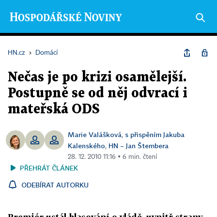
HN.cz
›
Domácí
Nečas je po krizi osamělejší.
Postupně se od něj odvrací i
mateřská ODS
Marie Valášková
s přispěním Jakuba
,
Kalenského
HN – Jan Štembera
,
28. 12. 2010 11:16 ▪ 6 min. čtení
PŘEHRÁT ČLÁNEK
ODEBÍRAT AUTORKU
Premiér ustál hlasování o vládě, uvnitř strany