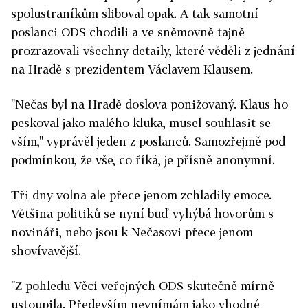
spolustraníkům sliboval opak. A tak samotní
poslanci ODS chodili a ve sněmovně tajně
prozrazovali všechny detaily, které věděli z jednání
na Hradě s prezidentem Václavem Klausem.
"Nečas byl na Hradě doslova ponižovaný. Klaus ho
peskoval jako malého kluka, musel souhlasit se
vším," vyprávěl jeden z poslanců. Samozřejmě pod
podmínkou, že vše, co říká, je přísně anonymní.
Tři dny volna ale přece jenom zchladily emoce.
Většina politiků se nyní buď vyhýbá hovorům s
novináři, nebo jsou k Nečasovi přece jenom
shovívavější.
"Z pohledu Věcí veřejných ODS skutečně mírně
ustoupila. Především nevnímám jako vhodné