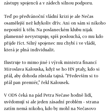
zástupy spojenců a v zádech silnou podporu.
Koncem února se mají vládní strany dohodnout,
Teď po předvánoční vládní krizi je ale Nečas
jestli zvýšit spodní sazbu DPH. Tedy, jestli zdražit
osamělejší než kdykoliv dřív. Ani on sám si nikoho
od roku 2012 jídlo, léky nebo veřejnou dopravu.
nepouští k tělu. Na poslaneckém klubu nijak
ODS a TOP 09 jsou pro, Věci veřejné proti. Zvýšení
plamenně nevystupuje, spíš poslouchá, co mu kdo
DPH by mělo ročně přinést téměř 50 miliard, což
přijde říct. Silný spojenec mu chybí i ve vládě,
jsou prostředky, z nichž by Nečasova vláda chtěla
která je plná individualit.
uhradit podstatnou část nákladů na důchodovou
reformu.
Ilustruje to mimo jiné i výrok ministra financí
Miroslava Kalouska, když se ho HN ptaly, kdo si
březen: reforma penzí
přál, aby dohoda zůstala tajná. "Především si to
přál pan premiér," řekl Kalousek.
Na začátku března chtějí koaliční strany sjednotit
své doposud rozdílné představy o důchodové
V ODS čeká na pád Petra Nečase hodně lidí,
reformě. Mají ambici domluvit se i s opoziční
uvědomují si ale jeden zásadní problém - strana
ČSSD, budou mít nicméně velké problémy sladit
zatím nemá nikoho, kdo by mohl na Nečasovo
své vlastní návrhy. Opět jsou to VV, které jdou