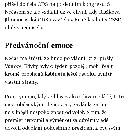
přišel do čela ODS na posledním kongresu. S
Nečasem se ale vzdálili už ve chvíli, kdy Blažkova
jihomoravská ODS uzavřela v Brně koalici s ČSSD,
i když nemusela.
Předvánoční emoce
Nečas má štěstí, že hned po vládní krizi přišly
Vánoce. Kdyby byly o týden později, mohl řešit
kromě problémů kabinetu ještě revoltu uvnitř
vlastní strany.
Před týdnem, kdy se hlasovalo o důvěře vládě, totiž
mezi občanskými demokraty zavládla zatím
nejsilnější nespokojenost od voleb. S tím, že
premiér ustoupil a výměnou za důvěru vládě
dovolil odvolání policejního prezidenta, byť svým