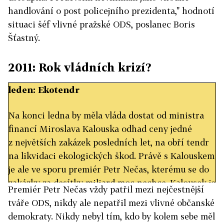
handlování o post policejního prezidenta," hodnotí
situaci šéf vlivné pražské ODS, poslanec Boris
Šťastný.
2011: Rok vládních krizí?
leden: Ekotendr
Na konci ledna by měla vláda dostat od ministra
financí Miroslava Kalouska odhad ceny jedné
z největších zakázek posledních let, na obří tendr
na likvidaci ekologických škod. Právě s Kalouskem
je ale ve sporu premiér Petr Nečas, kterému se do
zakázky za desítky miliard moc nechce. Kalousek je
Premiér Petr Nečas vždy patřil mezi nejčestnější
jejím zastáncem.
tváře ODS, nikdy ale nepatřil mezi vlivné občanské
demokraty. Nikdy nebyl tím, kdo by kolem sebe měl
únor: DPH