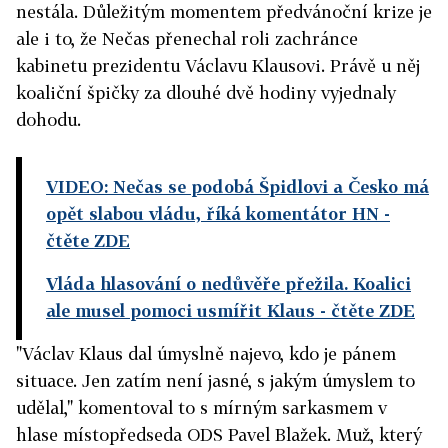
nestála. Důležitým momentem předvánoční krize je
ale i to, že Nečas přenechal roli zachránce
kabinetu prezidentu Václavu Klausovi. Právě u něj
koaliční špičky za dlouhé dvě hodiny vyjednaly
dohodu.
VIDEO: Nečas se podobá Špidlovi a Česko má
opět slabou vládu, říká komentátor HN
-
čtěte ZDE
Vláda hlasování o nedůvěře přežila. Koalici
ale musel pomoci usmířit Klaus
- čtěte ZDE
"Václav Klaus dal úmyslně najevo, kdo je pánem
situace. Jen zatím není jasné, s jakým úmyslem to
udělal," komentoval to s mírným sarkasmem v
hlase místopředseda ODS Pavel Blažek. Muž, který