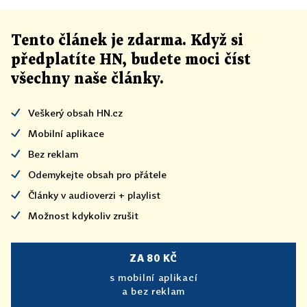
že ho také slibují v koaliční dohodě.
Tento článek
je
zdarma. Když si
předplatíte HN, budete moci číst
všechny naše články
.
Veškerý obsah HN.cz
Mobilní aplikace
Bez reklam
Odemykejte obsah pro přátele
Články v audioverzi + playlist
Možnost kdykoliv zrušit
ZA 80 KČ
s mobilní aplikací
a bez reklam