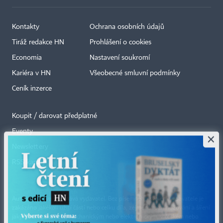
Kontakty
Ochrana osobních údajů
Tiráž redakce HN
Prohlášení o cookies
Economia
Nastavení soukromí
Kariéra v HN
Všeobecné smluvní podmínky
Ceník inzerce
Koupit / darovat předplatné
Eventy
×
Newslettery
RSS kanály
Autorská práva vykonává vydavatel. Bez písemného svolení vydavatele je
zakázáno jakékoli užití částí nebo celku díla, zejména rozmnožování a šíření
jakýmkoli způsobem, mechanickým nebo elektronickým, v českém nebo