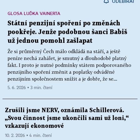
ODEBÍRAT
GLOSA LUĎKA VAINERTA
Státní penzijní spoření po změnách
pookřeje. Jenže podobnou šanci Babiš
už jednou pomohl zašlapat
Že si průměrný Čech málo odkládá na stáří, a ještě
peníze nechá zahálet, je smutný a dlouhodobě platný
fakt. I proto je nutné podmínky státem podporovaného
penzijního spoření změnit a poplatky odváděné
penzijním společnostem snížit a je dobře, že se...
5. 6. 2026 ▪ 3 min. čtení
Zrušili jsme NERV, oznámila Schillerová.
„Svou činnost jsme ukončili sami už loni,“
vzkazují ekonomové
10. 2. 2026 ▪ 4 min. čtení