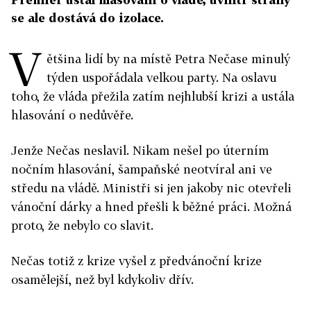
se ale dostává do izolace.
V
ětšina lidí by na místě Petra Nečase minulý
týden uspořádala velkou party. Na oslavu
toho, že vláda přežila zatím nejhlubší krizi a ustála
hlasování o nedůvěře.
Jenže Nečas neslavil. Nikam nešel po úterním
nočním hlasování, šampaňské neotvíral ani ve
středu na vládě. Ministři si jen jakoby nic otevřeli
vánoční dárky a hned přešli k běžné práci. Možná
proto, že nebylo co slavit.
Nečas totiž z krize vyšel z předvánoční krize
osamělejší, než byl kdykoliv dřív.