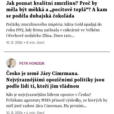
Jak poznat kvalitní zmrzlinu? Proč by
měla být měkká a „pocitově teplá“? A kam
se poděla dubajská čokoláda
Počátky zmrzlinového impéria Adria Gold spadají do
roku 1992, kdy firma začínala v cukrárně ve Velkém
Ořechově nedaleko Zlína. Dnes tato...
10. 8. 2026 ▪ 8 min. čtení
PETR HONZEJK
Česko je země Járy Cimrmana.
Nejvýraznějšími opozičními politiky jsou
podle lidí ti, kteří jim vládnou
Kdo je nejvýraznějším lídrem opozice v Česku?
Průzkum agentury NMS přinesl výsledky, ze kterých by
měl jistě radost Jára Cimrman. Na prvním...
10. 8. 2026 ▪ 4 min. čtení