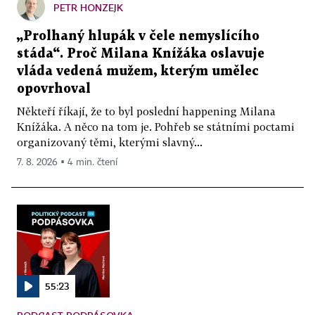
PETR HONZEJK
„Prolhaný hlupák v čele nemyslícího
stáda“. Proč Milana Knížáka oslavuje
vláda vedená mužem, kterým umělec
opovrhoval
Někteří říkají, že to byl poslední happening Milana
Knížáka. A něco na tom je. Pohřeb se státními poctami
organizovaný těmi, kterými slavný...
7. 8. 2026 ▪ 4 min. čtení
55:23