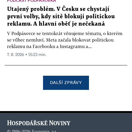
PODCAST PODPÁSOVKA
Utajený problém. V Česku se chystají
první volby, kdy sítě blokují politickou
reklamu. A hlavní oběť je nečekaná
V Podpásovce se tentokrát věnujeme tématu, o kterém
se vůbec nemluví. Meta začala blokovat politickou
reklamu na Facebooku a Instagramu a...
7. 8. 2026 ▪ 55:23 min.
DALŠÍ ZPRÁVY
©
1996-2026
Economia, a.s.