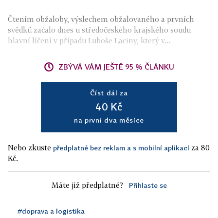
Čtením obžaloby, výslechem obžalovaného a prvních
svědků začalo dnes u středočeského krajského soudu
hlavní líčení v případu Luboše Laciny, který v...
ZBÝVÁ VÁM JEŠTĚ 95 % ČLÁNKU
Číst dál za
40 Kč
na první dva měsíce
Nebo zkuste
za 80
předplatné bez reklam a s mobilní aplikací
Kč.
Máte již předplatné?
Přihlaste se
#doprava a logistika