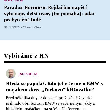
ROZHOVOR
Paradox Hormuzu: Rejdařům napětí
vyhovuje, delší trasy jim pomáhají udat
přebytečné lodě
18. 3. 2026 ▪ 13 min. čtení
Vybíráme z HN
JAN KUBITA
Hledá se papaláš. Kdo jel v černém BMW s
majákem skrze „Turkovu“ křižovatku?
Před několika dny se do jedné pražské křižovatky
přihnalo obří luxusní BMW se začerněnými skly a
blikajícím majáčkem na střeše. Na červenou...