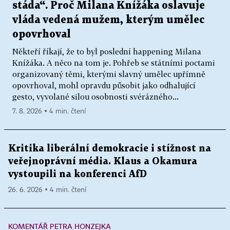
stáda“. Proč Milana Knížáka oslavuje
vláda vedená mužem, kterým umělec
opovrhoval
Někteří říkají, že to byl poslední happening Milana
Knížáka. A něco na tom je. Pohřeb se státními poctami
organizovaný těmi, kterými slavný umělec upřímně
opovrhoval, mohl opravdu působit jako odhalující
gesto, vyvolané silou osobnosti svérázného...
7. 8. 2026 ▪ 4 min. čtení
Kritika liberální demokracie i stížnost na
veřejnoprávní média. Klaus a Okamura
vystoupili na konferenci AfD
26. 6. 2026 ▪ 4 min. čtení
KOMENTÁŘ PETRA HONZEJKA