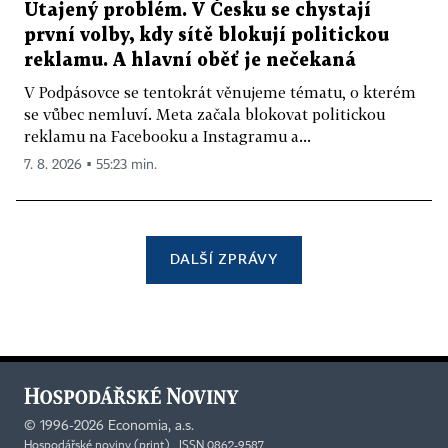
Utajený problém. V Česku se chystají
první volby, kdy sítě blokují politickou
reklamu. A hlavní oběť je nečekaná
V Podpásovce se tentokrát věnujeme tématu, o kterém
se vůbec nemluví. Meta začala blokovat politickou
reklamu na Facebooku a Instagramu a...
7. 8. 2026 ▪ 55:23 min.
DALŠÍ ZPRÁVY
©
1996-2026
Economia, a.s.
Hospodářské noviny (print) ISSN 0862-9587