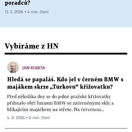
poradců?
13. 5. 2026 ▪ 4 min. čtení
Vybíráme z HN
JAN KUBITA
Hledá se papaláš. Kdo jel v černém BMW s
majákem skrze „Turkovu“ křižovatku?
Před několika dny se do jedné pražské křižovatky
přihnalo obří luxusní BMW se začerněnými skly a
blikajícím majáčkem na střeše. Na červenou...
4. 8. 2026 ▪ 6 min. čtení