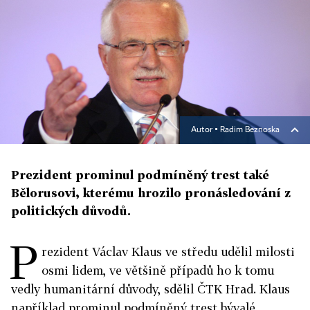
Autor ▪
Radim Beznoska
Prezident prominul podmíněný trest také
Bělorusovi, kterému hrozilo pronásledování z
politických důvodů.
P
rezident Václav Klaus ve středu udělil milosti
osmi lidem, ve většině případů ho k tomu
vedly humanitární důvody, sdělil ČTK Hrad. Klaus
například prominul podmíněný trest bývalé