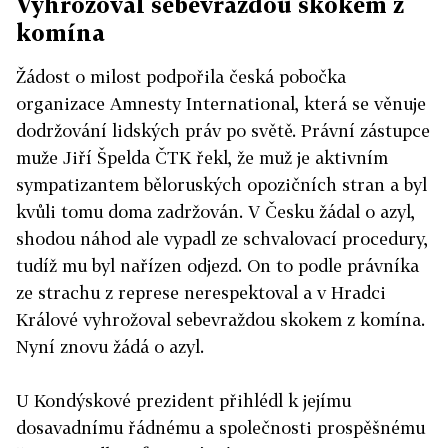
Vyhrožoval sebevraždou skokem z
komína
Žádost o milost podpořila česká pobočka
organizace Amnesty International, která se věnuje
dodržování lidských práv po světě. Právní zástupce
muže Jiří Špelda ČTK řekl, že muž je aktivním
sympatizantem běloruských opozičních stran a byl
kvůli tomu doma zadržován. V Česku žádal o azyl,
shodou náhod ale vypadl ze schvalovací procedury,
tudíž mu byl nařízen odjezd. On to podle právníka
ze strachu z represe nerespektoval a v Hradci
Králové vyhrožoval sebevraždou skokem z komína.
Nyní znovu žádá o azyl.
U Kondýskové prezident přihlédl k jejímu
dosavadnímu řádnému a společnosti prospěšnému