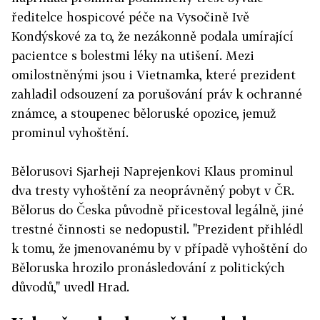
ředitelce hospicové péče na Vysočině Ivě
Kondýskové za to, že nezákonně podala umírající
pacientce s bolestmi léky na utišení. Mezi
omilostněnými jsou i Vietnamka, které prezident
zahladil odsouzení za porušování práv k ochranné
známce, a stoupenec běloruské opozice, jemuž
prominul vyhoštění.
Bělorusovi Sjarheji Naprejenkovi Klaus prominul
dva tresty vyhoštění za neoprávněný pobyt v ČR.
Bělorus do Česka původně přicestoval legálně, jiné
trestné činnosti se nedopustil. "Prezident přihlédl
k tomu, že jmenovanému by v případě vyhoštění do
Běloruska hrozilo pronásledování z politických
důvodů," uvedl Hrad.