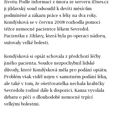
životu. Podle informací z února ze serveru iDnes.cz
ji jihlavský soud odsoudil k devíti měsícům
podmíněně a zákazu práce s léky na dva roky.
Kondýsková se v červnu 2008 rozhodla pomoci
těžce nemocné pacientce lékem Sevredol.
Pacientku z Jihlavy, která byla po operaci nádoru,
sužovaly velké bolesti.
Kondýsková si opiát schovala z předchozí léčby
jiného pacienta. Soudce nezpochybnil lidské
důvody, které Kondýsková měla pro podání opiátu.
Problém však viděl nejen v samotném podání léku,
ale také v tom, že ošetřovatelka nechala krabičky
Sevredolu rodině dále k dispozici. Kauza vyvolala
debatu o péči o dlouhodobě nemocné trpící
velkými bolestmi.