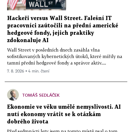
Hackeři versus Wall Street. Falešní IT
pracovníci zaútočili na přední americké
hedgeové fondy, jejich praktiky
zdokonaluje AI
Wall Street v posledních dnech zasáhla vlna
sofistikovaných kybernetických útoků, které mířily na
tamní přední hedgeové fondy a správce aktiv....
7. 8. 2026 ▪ 4 min. čtení
TOMÁŠ SEDLÁČEK
Ekonomie ve věku umělé nemyslivosti. AI
nutí ekonomy vrátit se k otázkám
dobrého života
Před sedmnácti lety jsem na tomto místě psal o tom,