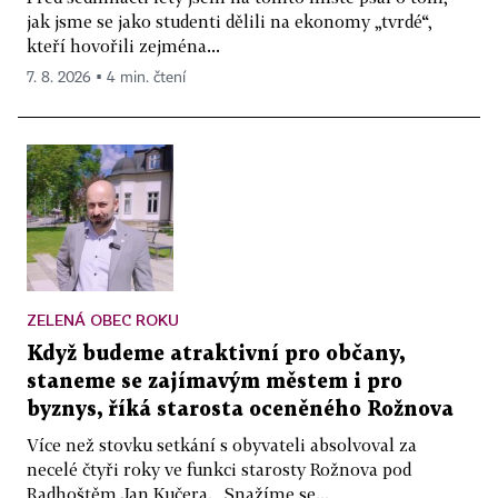
jak jsme se jako studenti dělili na ekonomy „tvrdé“,
kteří hovořili zejména...
7. 8. 2026 ▪ 4 min. čtení
ZELENÁ OBEC ROKU
Když budeme atraktivní pro občany,
staneme se zajímavým městem i pro
byznys, říká starosta oceněného Rožnova
Více než stovku setkání s obyvateli absolvoval za
necelé čtyři roky ve funkci starosty Rožnova pod
Radhoštěm Jan Kučera. „Snažíme se...