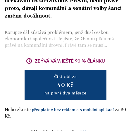
očekávání už střízlivíme. Přesto, nebo právě
proto, dávají komunální a senátní volby šanci
změnu dotáhnout.
Korupce dál zůstává problémem, jenž dusí českou
ekonomiku i společnost. Je jisté, že živnou půdu má
právě na komunální úrovni. Právě tam se musí...
ZBÝVÁ VÁM JEŠTĚ 90 % ČLÁNKU
Číst dál za
40 Kč
na první dva měsíce
Nebo zkuste
za 80
předplatné bez reklam a s mobilní aplikací
Kč.