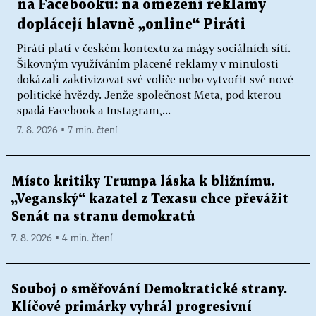
na Facebooku: na omezení reklamy
doplácejí hlavně „online“ Piráti
Piráti platí v českém kontextu za mágy sociálních sítí.
Šikovným využíváním placené reklamy v minulosti
dokázali zaktivizovat své voliče nebo vytvořit své nové
politické hvězdy. Jenže společnost Meta, pod kterou
spadá Facebook a Instagram,...
7. 8. 2026 ▪ 7 min. čtení
Místo kritiky Trumpa láska k bližnímu.
„Veganský“ kazatel z Texasu chce převážit
Senát na stranu demokratů
7. 8. 2026 ▪ 4 min. čtení
Souboj o směřování Demokratické strany.
Klíčové primárky vyhrál progresivní