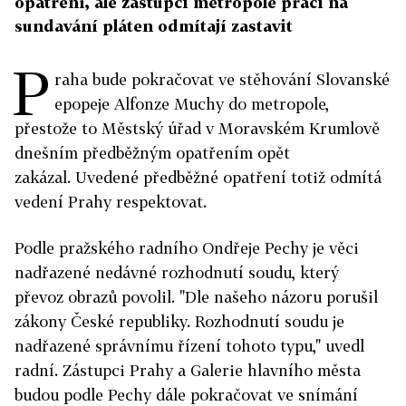
opatření, ale zástupci metropole práci na
sundavání pláten odmítají zastavit
P
raha bude pokračovat ve stěhování Slovanské
epopeje Alfonze Muchy do metropole,
přestože to Městský úřad v Moravském Krumlově
dnešním předběžným opatřením opět
zakázal. Uvedené předběžné opatření totiž odmítá
vedení Prahy respektovat.
Podle pražského radního Ondřeje Pechy je věci
nadřazené nedávné rozhodnutí soudu, který
převoz obrazů povolil. "Dle našeho názoru porušil
zákony České republiky. Rozhodnutí soudu je
nadřazené správnímu řízení tohoto typu," uvedl
radní. Zástupci Prahy a Galerie hlavního města
budou podle Pechy dále pokračovat ve snímání