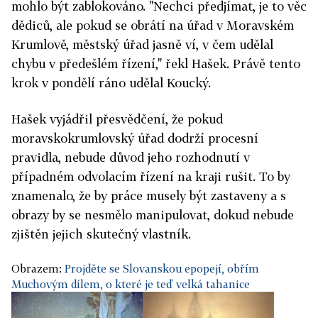
mohlo být zablokováno. "Nechci předjímat, je to věc
dědiců, ale pokud se obrátí na úřad v Moravském
Krumlově, městský úřad jasně ví, v čem udělal
chybu v předešlém řízení," řekl Hašek. Právě tento
krok v pondělí ráno udělal Koucký.
Hašek vyjádřil přesvědčení, že pokud
moravskokrumlovský úřad dodrží procesní
pravidla, nebude důvod jeho rozhodnutí v
případném odvolacím řízení na kraji rušit. To by
znamenalo, že by práce musely být zastaveny a s
obrazy by se nesmělo manipulovat, dokud nebude
zjištěn jejich skutečný vlastník.
Obrazem:
Projděte se Slovanskou epopejí, obřím
Muchovým dílem, o které je teď velká tahanice