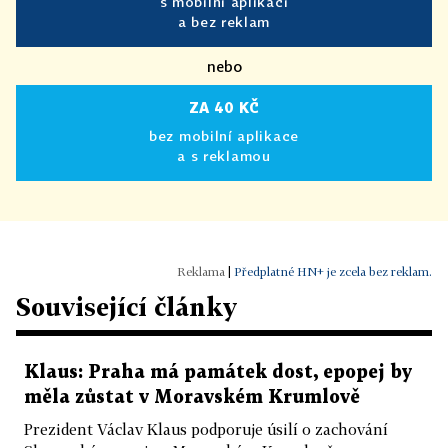
s mobilní aplikací
a bez reklam
nebo
ZA 40 KČ
bez mobilní aplikace
a s reklamou
|
Předplatné HN+ je zcela bez reklam.
Související články
Klaus: Praha má památek dost, epopej by
měla zůstat v Moravském Krumlově
Prezident Václav Klaus podporuje úsilí o zachování