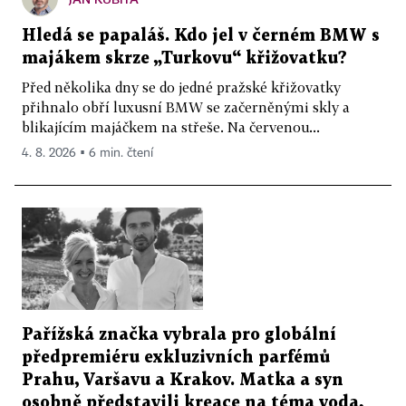
Hledá se papaláš. Kdo jel v černém BMW s
majákem skrze „Turkovu“ křižovatku?
Před několika dny se do jedné pražské křižovatky
přihnalo obří luxusní BMW se začerněnými skly a
blikajícím majáčkem na střeše. Na červenou...
4. 8. 2026 ▪ 6 min. čtení
Pařížská značka vybrala pro globální
předpremiéru exkluzivních parfémů
Prahu, Varšavu a Krakov. Matka a syn
osobně představili kreace na téma voda,