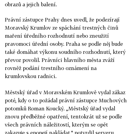
obrazů a jejich balení.
Právní zástupce Prahy dnes uvedl, že podezírají
Moravský Krumlov ze spáchání trestných činů
maření úředního rozhodnutí nebo zneužití
pravomoci úřední osoby. Praha se podle něj bude
také domáhat výkonu soudního rozhodnutí, který
převoz povolil. Právníci hlavního města zváží
rovněž podání trestního oznámení na
krumlovskou radnici.
Městský úřad v Moravském Krumlově vydal zákaz
poté, kdy o to požádal právní zástupce Muchových
potomků Roman Koucký. „Městský úřad vydal
znovu předběžné opatření, tentokrát už se podle
všech právních náležitostí, kterým se opět
zakazuje s epopejí nakládat,“ potvrdil serveru