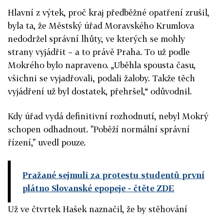
Hlavní z výtek, proč kraj předběžné opatření zrušil,
byla ta, že Městský úřad Moravského Krumlova
nedodržel správní lhůty, ve kterých se mohly
strany vyjádřit – a to právě Praha. To už podle
Mokrého bylo napraveno. „Uběhla spousta času,
všichni se vyjadřovali, podali žaloby. Takže těch
vyjádření už byl dostatek, přehršel,“ odůvodnil.
Kdy úřad vydá definitivní rozhodnutí, nebyl Mokrý
schopen odhadnout. "Poběží normální správní
řízení," uvedl pouze.
Pražané sejmuli za protestu studentů první
plátno Slovanské epopeje
- čtěte ZDE
Už ve čtvrtek Hašek naznačil, že by stěhování