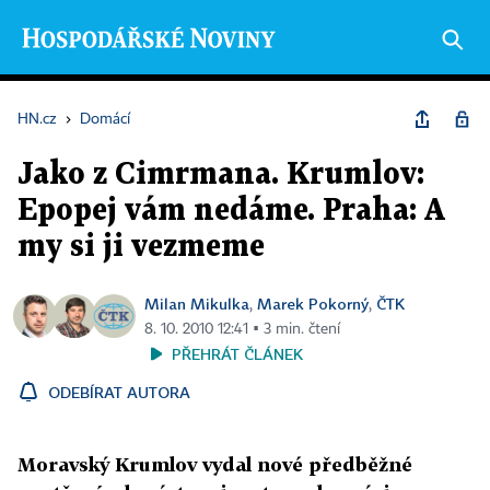
HN.cz
›
Domácí
Jako z Cimrmana. Krumlov:
Epopej vám nedáme. Praha: A
my si ji vezmeme
Milan Mikulka
Marek Pokorný
ČTK
,
,
8. 10. 2010 12:41 ▪ 3 min. čtení
PŘEHRÁT ČLÁNEK
ODEBÍRAT AUTORA
Moravský Krumlov vydal nové předběžné