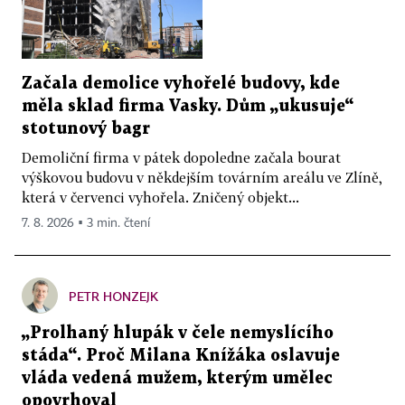
Začala demolice vyhořelé budovy, kde
měla sklad firma Vasky. Dům „ukusuje“
stotunový bagr
Demoliční firma v pátek dopoledne začala bourat
výškovou budovu v někdejším továrním areálu ve Zlíně,
která v červenci vyhořela. Zničený objekt...
7. 8. 2026 ▪ 3 min. čtení
PETR HONZEJK
„Prolhaný hlupák v čele nemyslícího
stáda“. Proč Milana Knížáka oslavuje
vláda vedená mužem, kterým umělec
opovrhoval