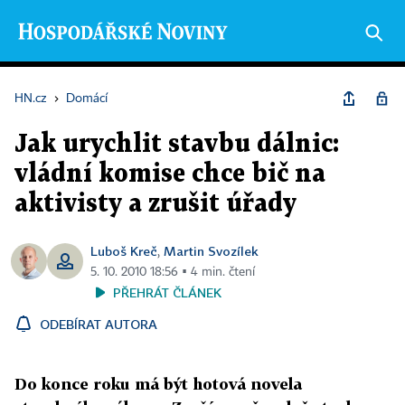
HN.cz
›
Domácí
Jak urychlit stavbu dálnic:
vládní komise chce bič na
aktivisty a zrušit úřady
Luboš Kreč
Martin Svozílek
,
5. 10. 2010 18:56 ▪ 4 min. čtení
PŘEHRÁT ČLÁNEK
ODEBÍRAT AUTORA
Do konce roku má být hotová novela