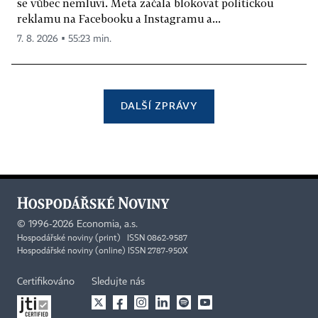
se vůbec nemluví. Meta začala blokovat politickou
reklamu na Facebooku a Instagramu a...
7. 8. 2026 ▪ 55:23 min.
DALŠÍ ZPRÁVY
©
1996-2026
Economia, a.s.
Hospodářské noviny (print) ISSN 0862-9587
Hospodářské noviny (online) ISSN 2787-950X
Certifikováno
Sledujte nás