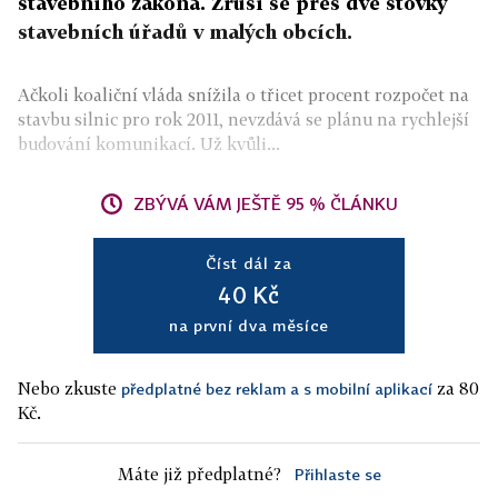
stavebního zákona. Zruší se přes dvě stovky
stavebních úřadů v malých obcích.
Ačkoli koaliční vláda snížila o třicet procent rozpočet na
stavbu silnic pro rok 2011, nevzdává se plánu na rychlejší
budování komunikací. Už kvůli...
ZBÝVÁ VÁM JEŠTĚ 95 % ČLÁNKU
Číst dál za
40 Kč
na první dva měsíce
Nebo zkuste
za 80
předplatné bez reklam a s mobilní aplikací
Kč.
Máte již předplatné?
Přihlaste se