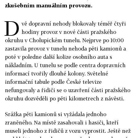
zkušebním manuálním provozu.
D
vě dopravní nehody blokovaly téměř čtyři
hodiny provoz v nové části pražského
okruhu v Cholupickém tunelu. Nejprve po 10:00
zastavila provoz v tunelu nehoda pěti kamionů a
poté v poledne další kolize osobního auta s
nákladním. U tunelu se podle centra dopravních
informací tvořily dlouhé kolony. Světelné
informační tabule podle České televize
nefungovaly a řidiči se o uzavření části pražského
okruhu dozvěděli po pěti kilometrech z návěsti.
Srážka pěti kamionů si vyžádala jednoho
zraněného. Na místě zasahovali i hasiči, kteří
museli jednoho z řidičů z vozu vyprostit. Ještě než