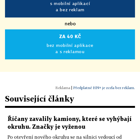
s mobilní aplikací
a bez reklam
nebo
ZA 40 KČ
bez mobilní aplikace
a s reklamou
|
Předplatné HN+ je zcela bez reklam.
Související články
Říčany zavalily kamiony, které se vyhýbají
okruhu. Značky je vyženou
Po otevření nového okruhu se na silnici vedoucí od