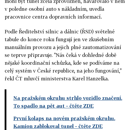
mohl být tunel zcela zprovozněn, havarovalo v něm
v poledne osobní auto s nákladním, uvedla
pracovnice centra dopravních informací.
Podle Ředitelství silnic a dálnic (ŘSD) světelné
tabule do konce roku fungují jen ve zkušebním
manuálním provozu a jejich plné zautomatizování
se teprve připravuje. "Nás čeká v dohledné době
nějaké koordinační schůzka, kde se podíváme na
celý systém v České republice, na jeho fungování,"
řekl ČT mluvčí ministerstva Karel Hanzelka.
Na pražském okruhu strhlo vozidlo značení.
To spadlo na pět aut
- čtěte ZDE
První kolaps na novém pražském okruhu.
Kamion zablokoval tunel
- čtěte ZDE