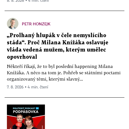
8. 8. 2026 ▪ 4 min. čtení
PETR HONZEJK
„Prolhaný hlupák v čele nemyslícího
stáda“. Proč Milana Knížáka oslavuje
vláda vedená mužem, kterým umělec
opovrhoval
Někteří říkají, že to byl poslední happening Milana
Knížáka. A něco na tom je. Pohřeb se státními poctami
organizovaný těmi, kterými slavný...
7. 8. 2026 ▪ 4 min. čtení