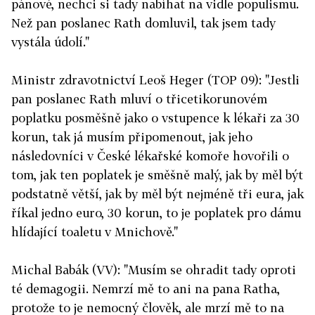
pánové, nechci si tady nabíhat na vidle populismu.
Než pan poslanec Rath domluvil, tak jsem tady
vystála údolí."
Ministr zdravotnictví Leoš Heger (TOP 09): "Jestli
pan poslanec Rath mluví o třicetikorunovém
poplatku posměšně jako o vstupence k lékaři za 30
korun, tak já musím připomenout, jak jeho
následovníci v České lékařské komoře hovořili o
tom, jak ten poplatek je směšně malý, jak by měl být
podstatně větší, jak by měl být nejméně tři eura, jak
říkal jedno euro, 30 korun, to je poplatek pro dámu
hlídající toaletu v Mnichově."
Michal Babák (VV): "Musím se ohradit tady oproti
té demagogii. Nemrzí mě to ani na pana Ratha,
protože to je nemocný člověk, ale mrzí mě to na