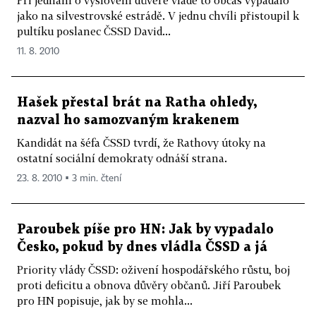
Při jednání o vyslovení důvěře vládě to občas vypadalo
jako na silvestrovské estrádě. V jednu chvíli přistoupil k
pultíku poslanec ČSSD David...
11. 8. 2010
Hašek přestal brát na Ratha ohledy,
nazval ho samozvaným krakenem
Kandidát na šéfa ČSSD tvrdí, že Rathovy útoky na
ostatní sociální demokraty odnáší strana.
23. 8. 2010 ▪ 3 min. čtení
Paroubek píše pro HN: Jak by vypadalo
Česko, pokud by dnes vládla ČSSD a já
Priority vlády ČSSD: oživení hospodářského růstu, boj
proti deficitu a obnova důvěry občanů. Jiří Paroubek
pro HN popisuje, jak by se mohla...