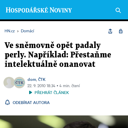
HN.cz
›
Domácí
Ve sněmovně opět padaly
perly. Například: Přestaňme
intelektuálně onanovat
dom
ČTK
,
22. 9. 2010 18:34 ▪ 4 min. čtení
PŘEHRÁT ČLÁNEK
ODEBÍRAT AUTORA