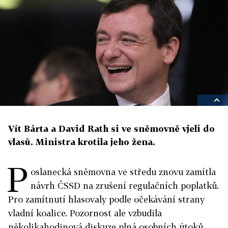
Vít Bárta a David Rath si ve sněmovně vjeli do
vlasů. Ministra krotila jeho žena.
P
oslanecká sněmovna ve středu znovu zamítla
návrh ČSSD na zrušení regulačních poplatků.
Pro zamítnutí hlasovaly podle očekávání strany
vladní koalice. Pozornost ale vzbudila
několikahodinová diskuze plná osobních útoků,