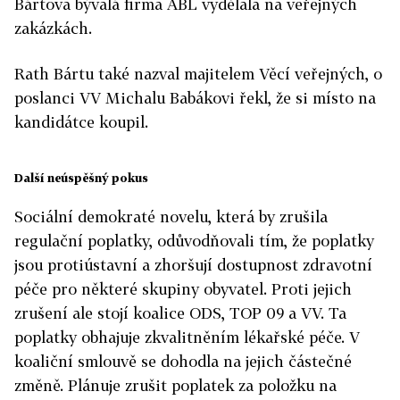
Bártova bývalá firma ABL vydělala na veřejných
zakázkách.
Rath Bártu také nazval majitelem Věcí veřejných, o
poslanci VV Michalu Babákovi řekl, že si místo na
kandidátce koupil.
Další neúspěšný pokus
Sociální demokraté novelu, která by zrušila
regulační poplatky, odůvodňovali tím, že poplatky
jsou protiústavní a zhoršují dostupnost zdravotní
péče pro některé skupiny obyvatel. Proti jejich
zrušení ale stojí koalice ODS, TOP 09 a VV. Ta
poplatky obhajuje zkvalitněním lékařské péče. V
koaliční smlouvě se dohodla na jejich částečné
změně. Plánuje zrušit poplatek za položku na