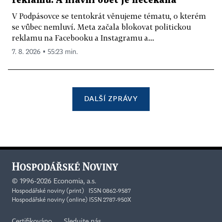
reklamu. A hlavní oběť je nečekaná
V Podpásovce se tentokrát věnujeme tématu, o kterém
se vůbec nemluví. Meta začala blokovat politickou
reklamu na Facebooku a Instagramu a...
7. 8. 2026 ▪ 55:23 min.
DALŠÍ ZPRÁVY
©
1996-2026
Economia, a.s.
Hospodářské noviny (print) ISSN 0862-9587
Hospodářské noviny (online) ISSN 2787-950X
Certifikováno
Sledujte nás