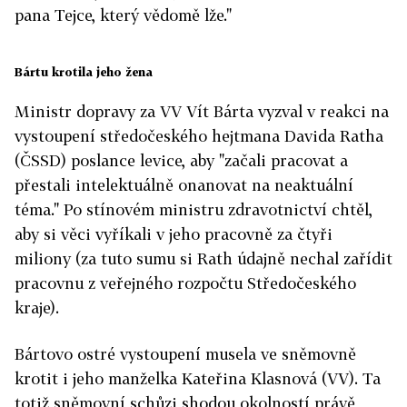
pana Tejce, který vědomě lže."
Bártu krotila jeho žena
Ministr dopravy za VV Vít Bárta vyzval v reakci na
vystoupení středočeského hejtmana Davida Ratha
(ČSSD) poslance levice, aby "začali pracovat a
přestali intelektuálně onanovat na neaktuální
téma." Po stínovém ministru zdravotnictví chtěl,
aby si věci vyříkali v jeho pracovně za čtyři
miliony (za tuto sumu si Rath údajně nechal zařídit
pracovnu z veřejného rozpočtu Středočeského
kraje).
Bártovo ostré vystoupení musela ve sněmovně
krotit i jeho manželka Kateřina Klasnová (VV). Ta
totiž sněmovní schůzi shodou okolností právě