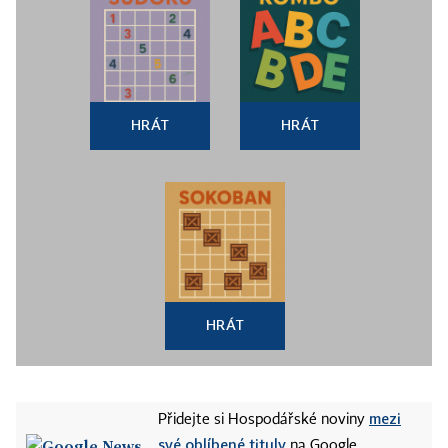
HRÁT
HRÁT
HRÁT
mezi
Přidejte si Hospodářské noviny
své oblíbené tituly
na Google