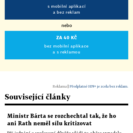
s mobilní aplikací
a bez reklam
nebo
ZA 40 KČ
bez mobilní aplikace
a s reklamou
|
Předplatné HN+ je zcela bez reklam.
Související články
Ministr Bárta se rozchechtal tak, že ho
ani Rath neměl sílu kritizovat