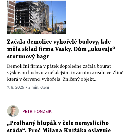
Začala demolice vyhořelé budovy, kde
měla sklad firma Vasky. Dům „ukusuje“
stotunový bagr
Demoliční firma v pátek dopoledne začala bourat
výškovou budovu v někdejším továrním areálu ve Zlíně,
která v červenci vyhořela. Zničený objekt...
7. 8. 2026 ▪ 3 min. čtení
PETR HONZEJK
„Prolhaný hlupák v čele nemyslícího
stáda“. Proč Milana Knížáka oslavuje