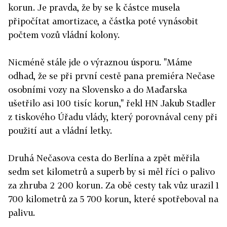
korun. Je pravda, že by se k částce musela
připočítat amortizace, a částka poté vynásobit
počtem vozů vládní kolony.
Nicméně stále jde o výraznou úsporu. "Máme
odhad, že se při první cestě pana premiéra Nečase
osobními vozy na Slovensko a do Maďarska
ušetřilo asi 100 tisíc korun," řekl HN Jakub Stadler
z tiskového Úřadu vlády, který porovnával ceny při
použití aut a vládní letky.
Druhá Nečasova cesta do Berlína a zpět měřila
sedm set kilometrů a superb by si měl říci o palivo
za zhruba 2 200 korun. Za obě cesty tak vůz urazil 1
700 kilometrů za 5 700 korun, které spotřeboval na
palivu.