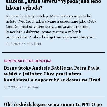
slabina „krále severu“ vypadá jako jeho
hlavní výhoda?
Na první a letmý dotek je Manchester sympatické
město. Nepůsobí tak nařvaně a uspěchaně jako třeba
Londýn, mísí se v něm stará a nová architektura,
kanceláře s dobrými restauracemi a místy k
procházkám. A ulice křižují tramvaje a autobusy se...
21. 7. 2026 ▪ 4 min. čtení
KOMENTÁŘ PETRA HONZEJKA
Drsné útoky Andreje Babiše na Petra Pavla
svědčí o jediném: Chce proti němu
kandidovat a napodruhé se dostat na Hrad
17. 7. 2026 ▪ 4 min. čtení
Obě české delegace se na summitu NATO po