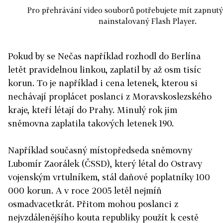
Pro přehrávání video souborů potřebujete mít zapnutý
nainstalovaný Flash Player.
Pokud by se Nečas například rozhodl do Berlína
letět pravidelnou linkou, zaplatil by až osm tisíc
korun. To je například i cena letenek, kterou si
nechávají proplácet poslanci z Moravskoslezského
kraje, kteří létají do Prahy. Minulý rok jim
sněmovna zaplatila takových letenek 190.
Například současný místopředseda sněmovny
Lubomír Zaorálek (ČSSD), který létal do Ostravy
vojenským vrtulníkem, stál daňové poplatníky 100
000 korun. A v roce 2005 letěl nejmíň
osmadvacetkrát. Přitom mohou poslanci z
nejvzdálenějšího kouta republiky použít k cestě