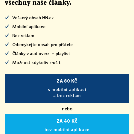
všechny naše články
.
Veškerý obsah HN.cz
Mobilní aplikace
Bez reklam
Odemykejte obsah pro přátele
Články v audioverzi + playlist
Možnost kdykoliv zrušit
ZA 80 KČ
s mobilní aplikací
a bez reklam
nebo
ZA 40 KČ
bez mobilní aplikace