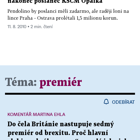
nakonec poslanec KSČM Opálka
Pendolino by poslanci měli zadarmo, ale raději loni na
lince Praha - Ostrava prolétali 1,5 milionu korun.
11. 8. 2010 ▪ 2 min. čtení
Téma:
premiér
ODEBÍRAT
KOMENTÁŘ MARTINA EHLA
Do čela Británie nastupuje sedmý
premiér od brexitu. Proč hlavní