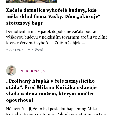
Začala demolice vyhořelé budovy, kde
měla sklad firma Vasky. Dům „ukusuje“
stotunový bagr
Demoliční firma v pátek dopoledne začala bourat
výškovou budovu v někdejším továrním areálu ve Zlíně,
která v červenci vyhořela. Zničený objekt...
7. 8. 2026 ▪ 3 min. čtení
PETR HONZEJK
„Prolhaný hlupák v čele nemyslícího
stáda“. Proč Milana Knížáka oslavuje
vláda vedená mužem, kterým umělec
opovrhoval
Někteří říkají, že to byl poslední happening Milana
Knížáka. A něco na tom je. Pohřeb se státními poctami