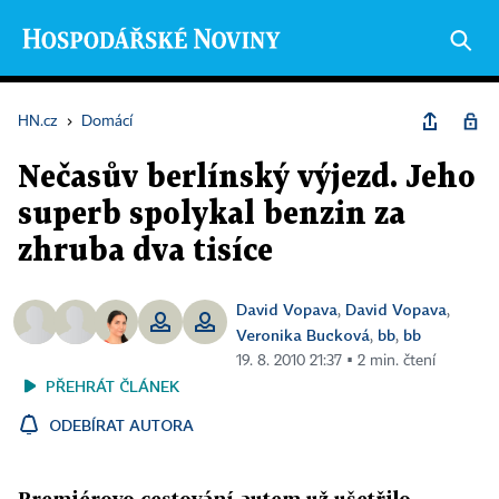
HN.cz
›
Domácí
Nečasův berlínský výjezd. Jeho
superb spolykal benzin za
zhruba dva tisíce
David Vopava
David Vopava
,
,
Veronika Bucková
bb
bb
,
,
19. 8. 2010 21:37 ▪ 2 min. čtení
PŘEHRÁT ČLÁNEK
ODEBÍRAT AUTORA
Premiérovo cestování autem už ušetřilo