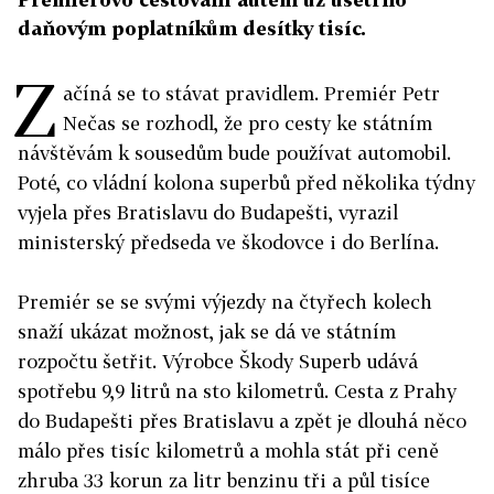
daňovým poplatníkům desítky tisíc.
Z
ačíná se to stávat pravidlem. Premiér Petr
Nečas se rozhodl, že pro cesty ke státním
návštěvám k sousedům bude používat automobil.
Poté, co vládní kolona superbů před několika týdny
vyjela přes Bratislavu do Budapešti, vyrazil
ministerský předseda ve škodovce i do Berlína.
Premiér se se svými výjezdy na čtyřech kolech
snaží ukázat možnost, jak se dá ve státním
rozpočtu šetřit. Výrobce Škody Superb udává
spotřebu 9,9 litrů na sto kilometrů. Cesta z Prahy
do Budapešti přes Bratislavu a zpět je dlouhá něco
málo přes tisíc kilometrů a mohla stát při ceně
zhruba 33 korun za litr benzinu tři a půl tisíce