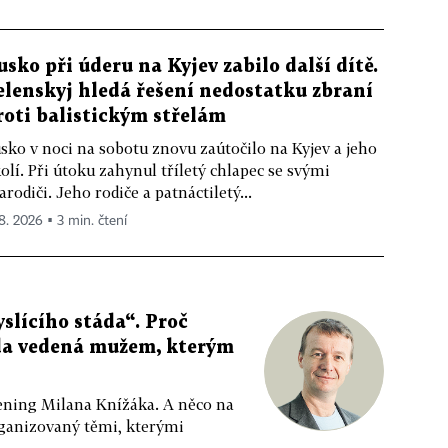
usko při úderu na Kyjev zabilo další dítě.
elenskyj hledá řešení nedostatku zbraní
roti balistickým střelám
sko v noci na sobotu znovu zaútočilo na Kyjev a jeho
olí. Při útoku zahynul tříletý chlapec se svými
arodiči. Jeho rodiče a patnáctiletý...
 8. 2026 ▪ 3 min. čtení
slícího stáda“. Proč
da vedená mužem, kterým
ppening Milana Knížáka. A něco na
rganizovaný těmi, kterými