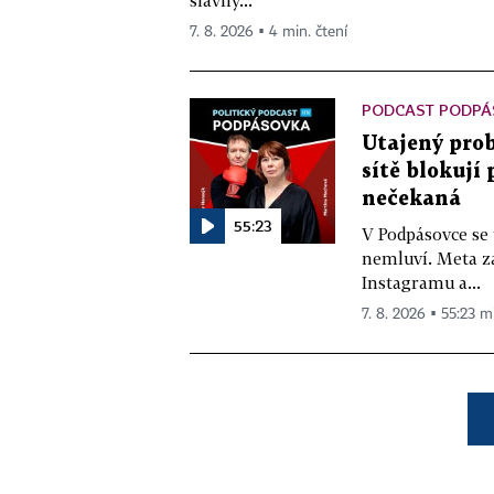
slavný...
7. 8. 2026 ▪ 4 min. čtení
PODCAST PODPÁ
Utajený prob
sítě blokují
nečekaná
55:23
V Podpásovce se
nemluví. Meta z
Instagramu a...
7. 8. 2026 ▪ 55:23 m