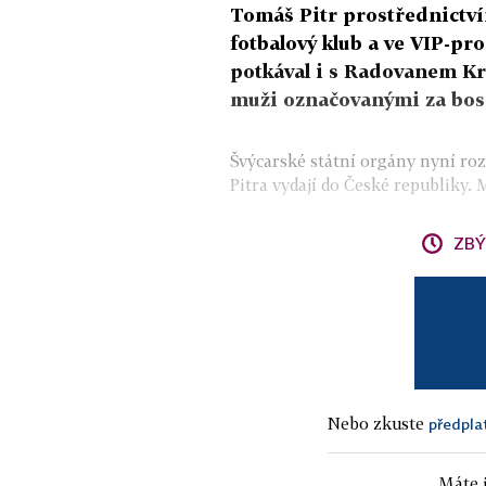
Tomáš Pitr prostřednictví
fotbalový klub a ve VIP-p
potkával i s Radovanem Kr
muži označovanými za bos
Švýcarské státní orgány nyní ro
Pitra vydají do České republiky. M
ZBÝ
Nebo zkuste
předpla
Máte j