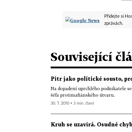
Přidejte si H
zprávách.
Související čl
Pitr jako politické sousto, p
Na dopadení uprchlého podnikatele se 
šéfa protimafiánského útvaru.
30. 7. 2010 ▪ 3 min. čtení
Kruh se uzavírá. Osudné chyby