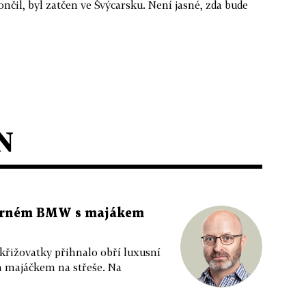
ončil, byl zatčen ve Švýcarsku. Není jasné, zda bude
N
 černém BMW s majákem
 křižovatky přihnalo obří luxusní
m majáčkem na střeše. Na