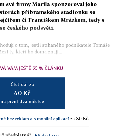
m své firmy Marila sponzoroval jeho
rostorách příbramského stadionku se
ejčířem či Františkem Mrázkem, tedy s
se českého podsvětí.
zhodují o tom, jestli stíhaného podnikatele Tomáše
ezi ty, kteří ho doma znají...
VÁ VÁM JEŠTĚ 95 % ČLÁNKU
Číst dál za
40 Kč
na první dva měsíce
za 80 Kč.
tné bez reklam a s mobilní aplikací
iž předplatné?
Přihlaste se