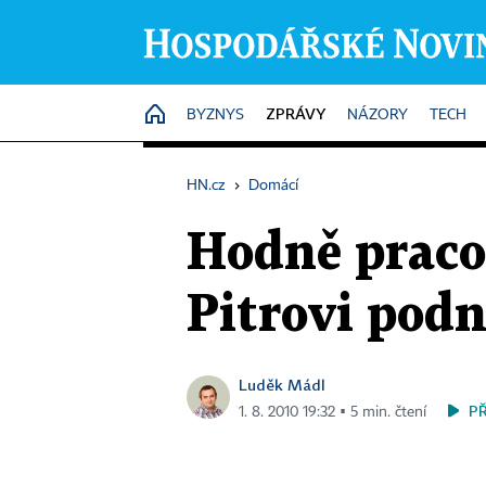
ZPRÁVY
HOME
BYZNYS
NÁZORY
TECH
HN.cz
›
Domácí
Hodně pracov
Pitrovi podn
Luděk Mádl
P
1. 8. 2010 19:32 ▪ 5 min. čtení