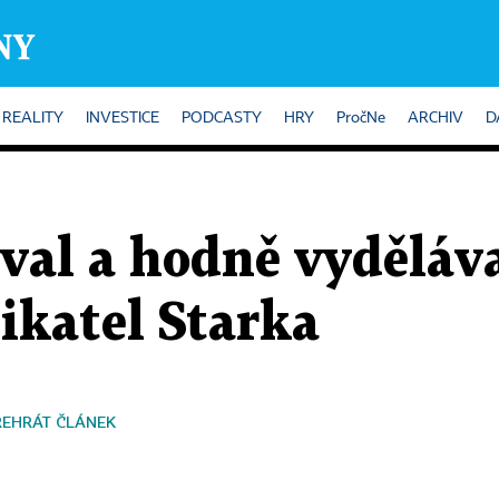
REALITY
INVESTICE
PODCASTY
HRY
PročNe
ARCHIV
D
al a hodně vydělával
ikatel Starka
ŘEHRÁT ČLÁNEK