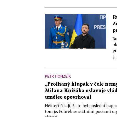
R
Z
p
Ru
ok
pr
8.
PETR HONZEJK
„Prolhaný hlupák v čele nemy
Milana Knížáka oslavuje vlá
umělec opovrhoval
Někteří říkají, že to byl poslední ha
tom je. Pohřeb se státními poctami o