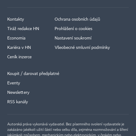
Kontakty
Ochrana osobních údajů
Tiráž redakce HN
Prohlášení o cookies
Economia
Nastavení soukromí
Kariéra v HN
Všeobecné smluvní podmínky
Ceník inzerce
Koupit / darovat předplatné
Eventy
×
Newslettery
RSS kanály
Autorská práva vykonává vydavatel. Bez písemného svolení vydavatele je
zakázáno jakékoli užití částí nebo celku díla, zejména rozmnožování a šíření
jakýmkoli způsobem, mechanickým nebo elektronickým, v českém nebo