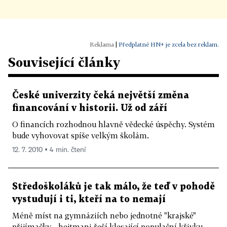
|
Předplatné HN+ je zcela bez reklam.
Související články
České univerzity čeká největší změna
financování v historii. Už od září
O financích rozhodnou hlavně vědecké úspěchy. Systém
bude vyhovovat spíše velkým školám.
12. 7. 2010 ▪ 4 min. čtení
Středoškoláků je tak málo, že teď v pohodě
vystudují i ti, kteří na to nemají
Méně míst na gymnáziích nebo jednotné "krajské"
přijímačky - hejtmani řeší klesající populační křivku.