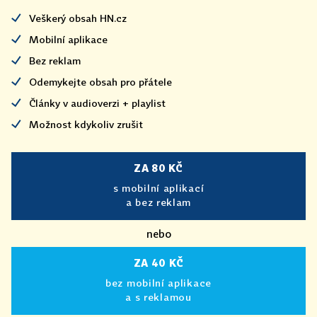
Veškerý obsah HN.cz
Mobilní aplikace
Bez reklam
Odemykejte obsah pro přátele
Články v audioverzi + playlist
Možnost kdykoliv zrušit
ZA 80 KČ
s mobilní aplikací
a bez reklam
nebo
ZA 40 KČ
bez mobilní aplikace
a s reklamou