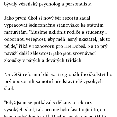
bývalý vězeňský psycholog a personalista.
Jako první úkol si nový šéf rezortu zadal
vypracovat jednoznačné stanovisko ke státním
maturitám. "Musíme uklidnit rodiče a studenty i
odbornou veřejnost, aby měli jasný ukazatel, jak to
půjde," říká v rozhovoru pro HN Dobeš. Na to prý
naváží další záležitosti jako jsou srovnávací
zkoušky v pátých a devátých třídách.
Na větší reformní důraz u regionálního školství ho
prý upozornili samotní představitelé vysokých
škol.
"Když jsem se potkával s děkany a rektory
vysokých škol, tak pro mě bylo fascinující to, co
jsem podvědomě cítil. Myslím, že dva nebo tři to