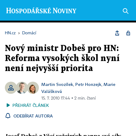
HN.cz
›
Domácí
Nový ministr Dobeš pro HN:
Reforma vysokých škol nyní
není nejvyšší priorita
Martin Svozílek
Petr Honzejk
Marie
,
,
Valášková
15. 7. 2010 17:44 ▪ 2 min. čtení
PŘEHRÁT ČLÁNEK
ODEBÍRAT AUTORA
Josef Dobeš z Věcí veřejných napne své síly