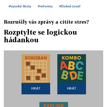
#vysoké školy
#reforma
#Dobeš Josef
Rozrušily vás zprávy a cítíte stres?
Rozptylte se logickou
hádankou
HRÁT
HRÁT