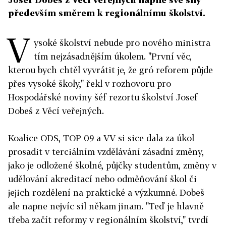
především směrem k regionálnímu školství.
V
ysoké školství nebude pro nového ministra
tím nejzásadnějším úkolem. "První věc,
kterou bych chtěl vyvrátit je, že gró reforem půjde
přes vysoké školy," řekl v rozhovoru pro
Hospodářské noviny šéf rezortu školství Josef
Dobeš z Věcí veřejných.
Koalice ODS, TOP 09 a VV si sice dala za úkol
prosadit v terciálním vzdělávání zásadní změny,
jako je odložené školné, půjčky studentům, změny v
udělování akreditací nebo odměňování škol či
jejich rozdělení na praktické a výzkumné. Dobeš
ale napne nejvíc sil někam jinam. "Teď je hlavně
třeba začít reformy v regionálním školství," tvrdí