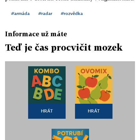
#armáda
#radar
#rozvědka
Informace už máte
Teď je čas procvičit mozek
HRÁT
HRÁT