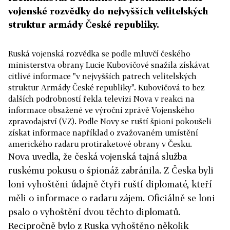
vojenské rozvědky do nejvyšších velitelských
struktur armády České republiky.
Ruská vojenská rozvědka se podle mluvčí českého
ministerstva obrany Lucie Kubovičové snažila získávat
citlivé informace "v nejvyšších patrech velitelských
struktur Armády České republiky". Kubovičová to bez
dalších podrobností řekla televizi Nova v reakci na
informace obsažené ve výroční zprávě Vojenského
zpravodajství (VZ). Podle Novy se ruští špioni pokoušeli
získat informace například o zvažovaném umístění
amerického radaru protiraketové obrany v Česku.
Nova uvedla, že česká vojenská tajná služba
ruskému pokusu o špionáž zabránila. Z Česka byli
loni vyhoštěni údajně čtyři ruští diplomaté, kteří
měli o informace o radaru zájem. Oficiálně se loni
psalo o vyhoštění dvou těchto diplomatů.
Recipročně bylo z Ruska vyhoštěno několik