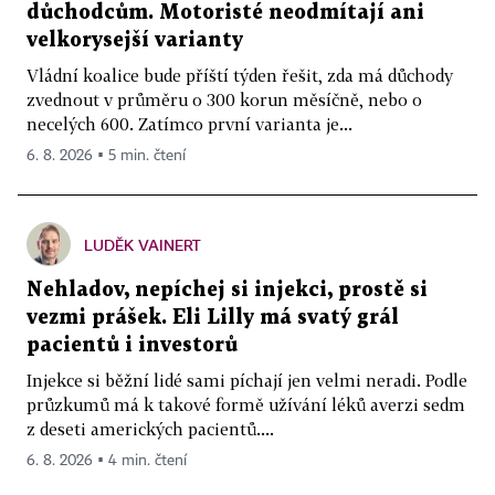
důchodcům. Motoristé neodmítají ani
velkorysejší varianty
Vládní koalice bude příští týden řešit, zda má důchody
zvednout v průměru o 300 korun měsíčně, nebo o
necelých 600. Zatímco první varianta je...
6. 8. 2026 ▪ 5 min. čtení
LUDĚK VAINERT
Nehladov, nepíchej si injekci, prostě si
vezmi prášek. Eli Lilly má svatý grál
pacientů i investorů
Injekce si běžní lidé sami píchají jen velmi neradi. Podle
průzkumů má k takové formě užívání léků averzi sedm
z deseti amerických pacientů....
6. 8. 2026 ▪ 4 min. čtení