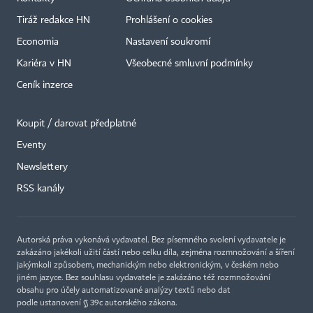
Tiráž redakce HN
Prohlášení o cookies
Economia
Nastavení soukromí
Kariéra v HN
Všeobecné smluvní podmínky
Ceník inzerce
Koupit / darovat předplatné
Eventy
×
Newslettery
RSS kanály
Autorská práva vykonává vydavatel. Bez písemného svolení vydavatele je
zakázáno jakékoli užití částí nebo celku díla, zejména rozmnožování a šíření
jakýmkoli způsobem, mechanickým nebo elektronickým, v českém nebo
jiném jazyce. Bez souhlasu vydavatele je zakázáno též rozmnožování
obsahu pro účely automatizované analýzy textů nebo dat
podle ustanovení § 39c autorského zákona.