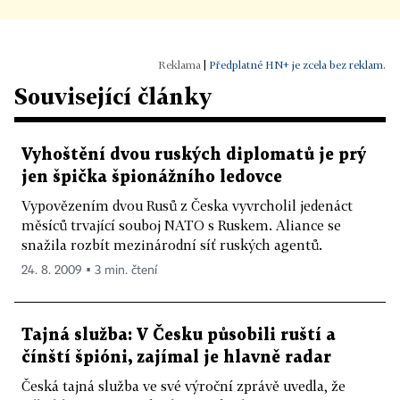
|
Předplatné HN+ je zcela bez reklam.
Související články
Vyhoštění dvou ruských diplomatů je prý
jen špička špionážního ledovce
Vypovězením dvou Rusů z Česka vyvrcholil jedenáct
měsíců trvající souboj NATO s Ruskem. Aliance se
snažila rozbít mezinárodní síť ruských agentů.
24. 8. 2009 ▪ 3 min. čtení
Tajná služba: V Česku působili ruští a
čínští špióni, zajímal je hlavně radar
Česká tajná služba ve své výroční zprávě uvedla, že