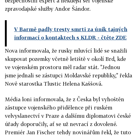
bezpečnostní expert a někdejší šéf vojenské
zpravodajské služby Andor Šándor.
V Barmě padly tresty smrti za únik tajných
informací o kontaktech s KLDR
- čtěte ZDE
Nova informovala, že rusky mluvící lidé se snažili
skupovat pozemky včetně letiště v okolí Brd, kde
ve vojenském prostoru měl radar stát. "Jednou
jsme jednali se zástupci Moldavské republiky," řekla
Nově starostka Tlustic Helena Kaššová.
Média loni informovala, že z Česka byl vyhoštěn
zástupce vojenského přidělence při ruském
velvyslanectví v Praze a dalšímu diplomatovi české
úřady doporučily, ať se už nevrací z dovolené.
Premiér Jan Fischer tehdy novinářům řekl, že tuto