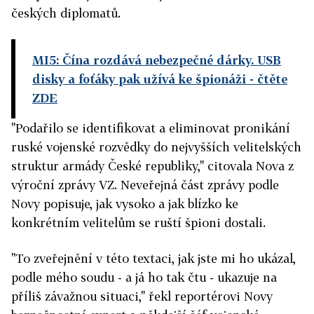
českých diplomatů.
MI5: Čína rozdává nebezpečné dárky. USB
disky a foťáky pak užívá ke špionáži
- čtěte
ZDE
"Podařilo se identifikovat a eliminovat pronikání
ruské vojenské rozvědky do nejvyšších velitelských
struktur armády České republiky," citovala Nova z
výroční zprávy VZ. Neveřejná část zprávy podle
Novy popisuje, jak vysoko a jak blízko ke
konkrétním velitelům se ruští špioni dostali.
"To zveřejnění v této textaci, jak jste mi ho ukázal,
podle mého soudu - a já ho tak čtu - ukazuje na
příliš závažnou situaci," řekl reportérovi Novy