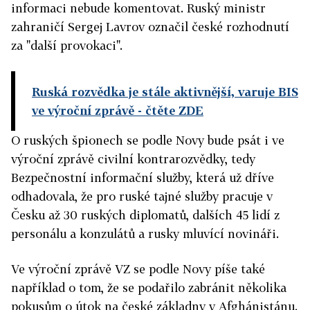
informaci nebude komentovat. Ruský ministr
zahraničí Sergej Lavrov označil české rozhodnutí
za "další provokaci".
Ruská rozvědka je stále aktivnější, varuje BIS
ve výroční zprávě
- čtěte ZDE
O ruských špionech se podle Novy bude psát i ve
výroční zprávě civilní kontrarozvědky, tedy
Bezpečnostní informační služby, která už dříve
odhadovala, že pro ruské tajné služby pracuje v
Česku až 30 ruských diplomatů, dalších 45 lidí z
personálu a konzulátů a rusky mluvící novináři.
Ve výroční zprávě VZ se podle Novy píše také
například o tom, že se podařilo zabránit několika
pokusům o útok na české základny v Afghánistánu.