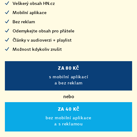
Veškerý obsah HN.cz
Mobilní aplikace
Bez reklam
Odemykejte obsah pro přátele
Články v audioverzi + playlist
Možnost kdykoliv zrušit
ZA 80 KČ
s mobilní aplikací
a bez reklam
nebo
ZA 40 KČ
bez mobilní aplikace
a s reklamou