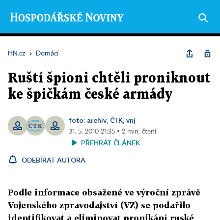
HN.cz
›
Domácí
Ruští špioni chtěli proniknout
ke špičkám české armády
foto: archiv
ČTK
vnj
,
,
31. 5. 2010 21:35 ▪ 2 min. čtení
PŘEHRÁT ČLÁNEK
ODEBÍRAT AUTORA
Podle informace obsažené ve výroční zprávě
Vojenského zpravodajství (VZ) se podařilo
identifikovat a eliminovat pronikání ruské