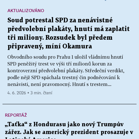
AKTUALIZOVÁNO
Soud potrestal SPD za nenávistné
předvolební plakáty, hnutí má zaplatit
tři miliony. Rozsudek byl předem
připravený, míní Okamura
Obvodního soudu pro Prahu 1 uložil vládnímu hnutí
SPD peněžitý trest ve výši tří milionů korun za
kontroverzní předvolební plakáty. Středeční verdikt,
podle nějž SPD spáchala trestný čin podněcování k
nenávisti, není pravomocný. Hnutí s trestem...
4. 6. 2026 ▪ 3 min. čtení
REPORTÁŽ
„Taťka“ z Hondurasu jako nový Trumpův
zářez. Jak se americký prezident prosazuje v