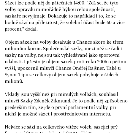
Sázet lze podle něj do pátečních 14:00. "Zdá se, že tyto
volby opravdu mimořádně hýbou celou společností,
sázkaře nevyjímaje. Dokazuje to například i to, že se
hodně sází na příležitost, že volební účast bude 60 a více
procent," dodal.
Objem sázek na volby dosahuje u Chance skoro ke třem
milionům korun. Společenské sázky, mezi něž se řadí i
sázky na volby, nejsou tak vyhledávané jako sportovní
události. I přesto je objem sázek proti roku 2006 o pětinu
vyšší, upozornil mluvčí Chance Ondřej Rajšner. Také u
Synot Tipu se celkový objem sázek pohybuje v řádech
milionů.
Vklady jsou vyšší než při minulých volbách, souhlasil
mluvčí Sazky Zdeněk Zikmund. Je to podle něj způsobeno
především tím, že jde o první parlamentní volby, při
nichž je možné sázet i prostřednictvím internetu.
Nejvíce se sází na celkového vítěze voleb, sázející prý