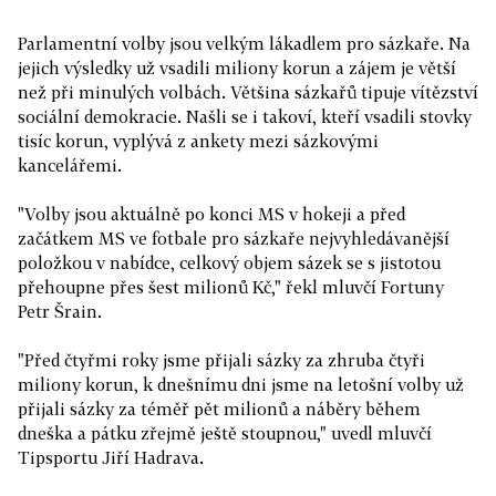
Parlamentní volby jsou velkým lákadlem pro sázkaře. Na
jejich výsledky už vsadili miliony korun a zájem je větší
než při minulých volbách. Většina sázkařů tipuje vítězství
sociální demokracie. Našli se i takoví, kteří vsadili stovky
tisíc korun, vyplývá z ankety mezi sázkovými
kancelářemi.
"Volby jsou aktuálně po konci MS v hokeji a před
začátkem MS ve fotbale pro sázkaře nejvyhledávanější
položkou v nabídce, celkový objem sázek se s jistotou
přehoupne přes šest milionů Kč," řekl mluvčí Fortuny
Petr Šrain.
"Před čtyřmi roky jsme přijali sázky za zhruba čtyři
miliony korun, k dnešnímu dni jsme na letošní volby už
přijali sázky za téměř pět milionů a náběry během
dneška a pátku zřejmě ještě stoupnou," uvedl mluvčí
Tipsportu Jiří Hadrava.