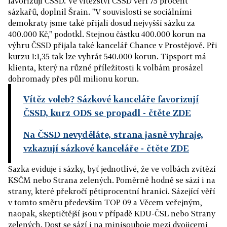
favorizují ČSSD. Ve vítězství ČSSD věří 75 procent
sázkařů, doplnil Šrain. "V souvislosti se sociálními
demokraty jsme také přijali dosud nejvyšší sázku za
400.000 Kč," podotkl. Stejnou částku 400.000 korun na
výhru ČSSD přijala také kancelář Chance v Prostějově. Při
kurzu 1:1,35 tak lze vyhrát 540.000 korun. Tipsport má
klienta, který na různé příležitosti k volbám prosázel
dohromady přes půl milionu korun.
Vítěz voleb? Sázkové kanceláře favorizují
ČSSD, kurz ODS se propadl
- čtěte ZDE
Na ČSSD nevyděláte, strana jasně vyhraje,
vzkazují sázkové kanceláře
- čtěte ZDE
Sazka eviduje i sázky, byť jednotlivé, že ve volbách zvítězí
KSČM nebo Strana zelených. Poměrně hodně se sází i na
strany, které překročí pětiprocentní hranici. Sázející věří
v tomto směru především TOP 09 a Věcem veřejným,
naopak, skeptičtější jsou v případě KDU-ČSL nebo Strany
zelených. Dost se sází i na minisouboje mezi dvojicemi