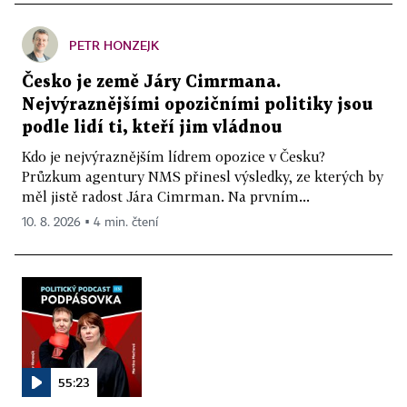
PETR HONZEJK
Česko je země Járy Cimrmana.
Nejvýraznějšími opozičními politiky jsou
podle lidí ti, kteří jim vládnou
Kdo je nejvýraznějším lídrem opozice v Česku?
Průzkum agentury NMS přinesl výsledky, ze kterých by
měl jistě radost Jára Cimrman. Na prvním...
10. 8. 2026 ▪ 4 min. čtení
55:23