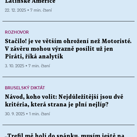
Latinské Americe
22. 12. 2025 ▪ 7 min. čtení
ROZHOVOR
Stačilo! je ve větším ohrožení než Motoristé.
V závěru mohou výrazně posílit už jen
Piráti, říká analytik
3. 10. 2025 ▪ 7 min. čtení
BRUSELSKÝ DIKTÁT
Návod, koho volit: Nejdůležitější jsou dvě
kritéria, která strana je plní nejlíp?
30. 9. 2025 ▪ 1 min. čtení
„Trefil mě holí do spánku, musím ještě na