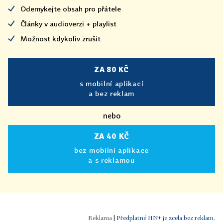
Odemykejte obsah pro přátele
Články v audioverzi + playlist
Možnost kdykoliv zrušit
ZA 80 KČ
s mobilní aplikací
a bez reklam
nebo
ZA 40 KČ
bez mobilní aplikace
a s reklamou
|
Předplatné HN+ je zcela bez reklam.