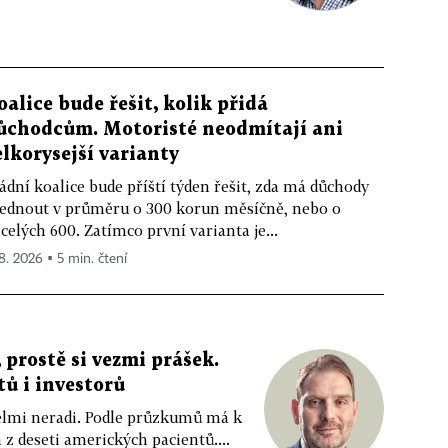
oalice bude řešit, kolik přidá
ůchodcům. Motoristé neodmítají ani
elkorysejší varianty
ádní koalice bude příští týden řešit, zda má důchody
ednout v průměru o 300 korun měsíčně, nebo o
celých 600. Zatímco první varianta je...
 8. 2026 ▪ 5 min. čtení
 prostě si vezmi prášek.
tů i investorů
 velmi neradi. Podle průzkumů má k
z deseti amerických pacientů....