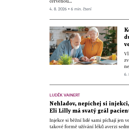
červenou...
4. 8. 2026 ▪ 6 min. čtení
K
d
v
Vl
zv
ne
6.
LUDĚK VAINERT
Nehladov, nepíchej si injekci,
Eli Lilly má svatý grál pacien
Injekce si běžní lidé sami píchají jen
takové formě užívání léků averzi sedm 