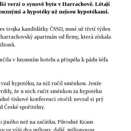
lší verzí o synově bytu v Harrachově. Létají
íbuznými a hypotéky už nejsou hypotékami.
nes trojka kandidátky ČSSD, musí už třetí týden
 harrachovský apartmán od firmy, která získala
ilionů.
nčila v luxusním hotelu a přispěla k pádu šéfa
i vzal hypotéku, za niž ručil směnkou. Jenže
rdily, že u nich ručit směnkou za hypotéku
dné tiskové konferenci otočil: nevzal si prý
d České spořitelny.
ěco jiného než na začátku. Původně Kraus
ku ve výši dva miliony, další, milionovou