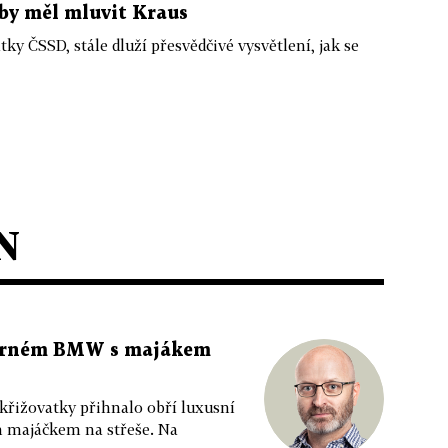
 by měl mluvit Kraus
ky ČSSD, stále dluží přesvědčivé vysvětlení, jak se
N
 černém BMW s majákem
 křižovatky přihnalo obří luxusní
m majáčkem na střeše. Na