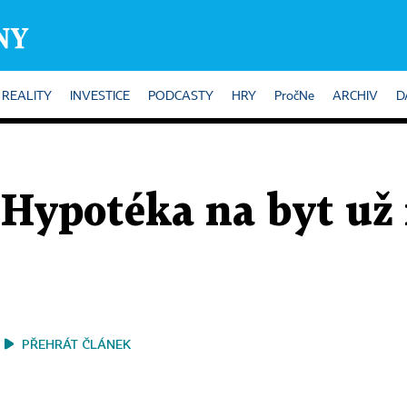
REALITY
INVESTICE
PODCASTY
HRY
PročNe
ARCHIV
D
 Hypotéka na byt už
PŘEHRÁT ČLÁNEK