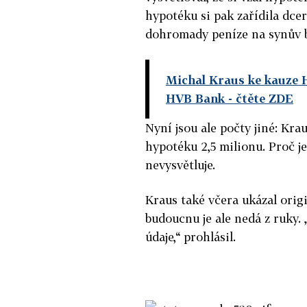
hypotéku si pak zařídila dcer
dohromady peníze na synův by
Michal Kraus ke kauze H
HVB Bank
- čtěte ZDE
Nyní jsou ale počty jiné: Krau
hypotéku 2,5 milionu. Proč je
nevysvětluje.
Kraus také včera ukázal ori
budoucnu je ale nedá z ruky.
údaje,“ prohlásil.