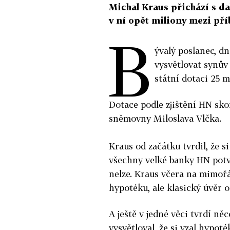
Michal Kraus přichází s da
v ní opět miliony mezi př
B
ývalý poslanec, d
vysvětlovat synův
státní dotaci 25 m
Dotace podle zjištění HN sko
sněmovny Miloslava Vlčka.
Kraus od začátku tvrdil, že s
všechny velké banky HN potv
nelze. Kraus včera na mimořá
hypotéku, ale klasický úvěr o
A ještě v jedné věci tvrdí n
vysvětloval, že si vzal hypoté