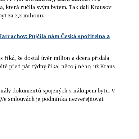
a, která ručila svým bytem. Tak dali Krausovi
t za 3,3 milionu.
arrachov: Půjčila nám Česká spořitelna a
s říká, že dostal úvěr milion a dcera přidala
ště před pár týdny říkal něco jiného, už Kraus
ginály dokumentů spojených s nákupem bytu. V
 „Ve smlouvách je podmínka nezveřejňovat