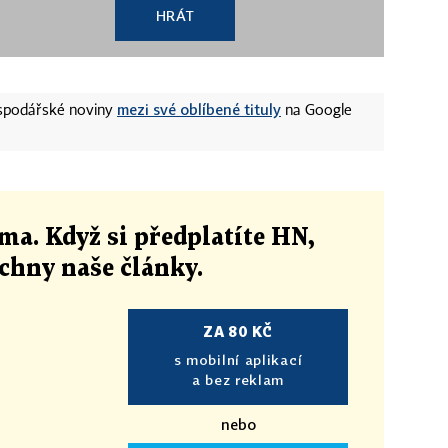
HRÁT
mezi své oblíbené tituly
ospodářské noviny
na Google
ma. Když si předplatíte HN,
echny naše články
.
ZA 80 KČ
s mobilní aplikací
a bez reklam
nebo