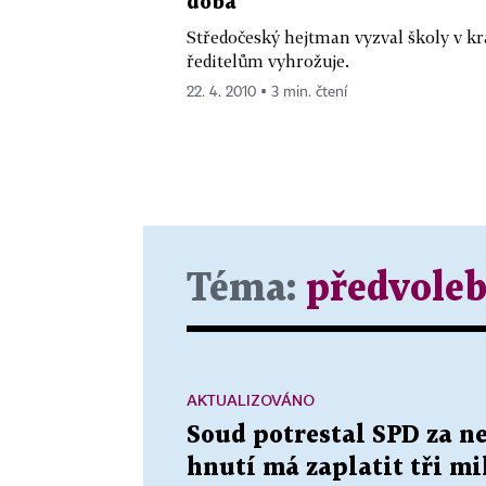
doba
Středočeský hejtman vyzval školy v kra
ředitelům vyhrožuje.
22. 4. 2010 ▪ 3 min. čtení
Téma:
předvole
AKTUALIZOVÁNO
Soud potrestal SPD za n
hnutí má zaplatit tři m