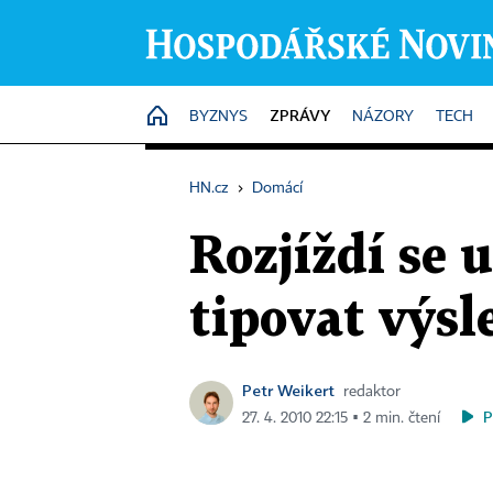
ZPRÁVY
HOME
BYZNYS
NÁZORY
TECH
HN.cz
›
Domácí
Rozjíždí se 
tipovat výsl
Petr Weikert
redaktor
P
27. 4. 2010 22:15 ▪ 2 min. čtení