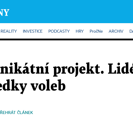
REALITY
INVESTICE
PODCASTY
HRY
PročNe
ARCHIV
D
unikátní projekt. Li
edky voleb
ŘEHRÁT ČLÁNEK