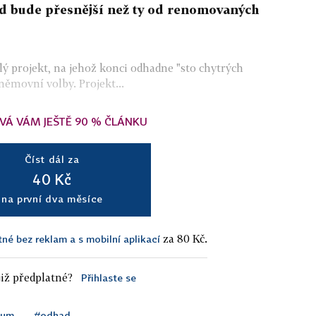
ad bude přesnější než ty od renomovaných
ělý projekt, na jehož konci odhadne "sto chytrých
ěmovní volby. Projekt...
VÁ VÁM JEŠTĚ 90 % ČLÁNKU
Číst dál za
40 Kč
na první dva měsíce
za 80 Kč.
tné bez reklam a s mobilní aplikací
iž předplatné?
Přihlaste se
kum
#odhad