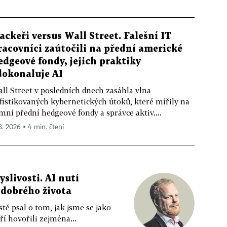
ackeři versus Wall Street. Falešní IT
racovníci zaútočili na přední americké
edgeové fondy, jejich praktiky
dokonaluje AI
ll Street v posledních dnech zasáhla vlna
fistikovaných kybernetických útoků, které mířily na
mní přední hedgeové fondy a správce aktiv....
 8. 2026 ▪ 4 min. čtení
livosti. AI nutí
 dobrého života
tě psal o tom, jak jsme se jako
ří hovořili zejména...