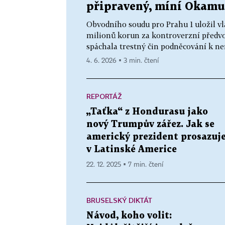
připravený, míní Okamu
Obvodního soudu pro Prahu 1 uložil vl
milionů korun za kontroverzní předvol
spáchala trestný čin podněcování k ne
4. 6. 2026 ▪ 3 min. čtení
REPORTÁŽ
„Taťka“ z Hondurasu jako
nový Trumpův zářez. Jak se
americký prezident prosazuj
v Latinské Americe
22. 12. 2025 ▪ 7 min. čtení
BRUSELSKÝ DIKTÁT
Návod, koho volit: