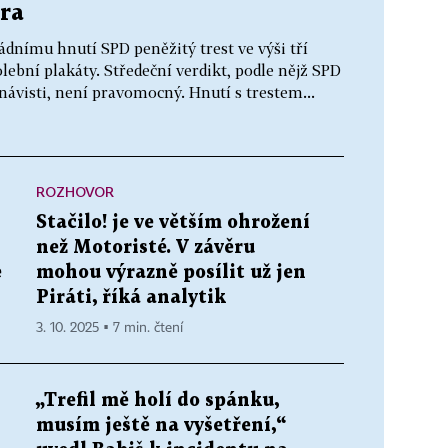
ra
ádnímu hnutí SPD peněžitý trest ve výši tří
ební plakáty. Středeční verdikt, podle nějž SPD
návisti, není pravomocný. Hnutí s trestem...
ROZHOVOR
Stačilo! je ve větším ohrožení
než Motoristé. V závěru
e
mohou výrazně posílit už jen
Piráti, říká analytik
3. 10. 2025 ▪ 7 min. čtení
„Trefil mě holí do spánku,
musím ještě na vyšetření,“