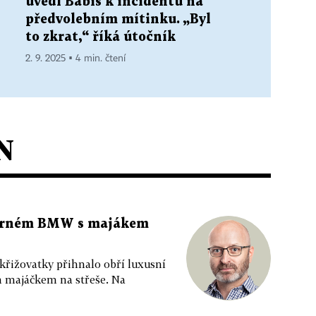
uvedl Babiš k incidentu na
předvolebním mítinku. „Byl
to zkrat,“ říká útočník
2. 9. 2025 ▪ 4 min. čtení
N
 černém BMW s majákem
 křižovatky přihnalo obří luxusní
m majáčkem na střeše. Na