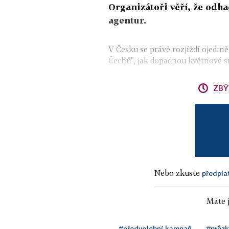
Organizátoři věří, že odh
agentur.
V Česku se právě rozjíždí ojedin
Čechů", jak dopadnou květnové sn
ZBÝ
Nebo zkuste
předpla
Máte j
#předvolební kampaň
#průz