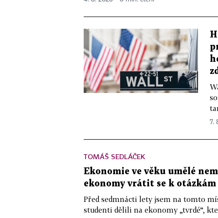
H
p
h
z
Wa
so
ta
7.
TOMÁŠ SEDLÁČEK
Ekonomie ve věku umělé nemys
ekonomy vrátit se k otázkám
Před sedmnácti lety jsem na tomto mís
studenti dělili na ekonomy „tvrdé“, kte