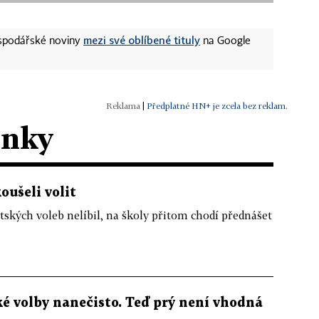
mezi své oblíbené tituly
ospodářské noviny
na Google
|
Předplatné HN+ je zcela bez reklam.
ánky
koušeli volit
ských voleb nelíbil, na školy přitom chodí přednášet
ké volby nanečisto. Teď prý není vhodná