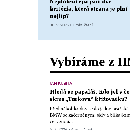
Nejdůležitější jsou dvě
kritéria, která strana je plní
nejlíp?
30. 9. 2025 ▪ 1 min. čtení
Vybíráme z H
JAN KUBITA
Hledá se papaláš. Kdo jel v
skrze „Turkovu“ křižovatku?
Před několika dny se do jedné pražské
BMW se začerněnými skly a blikající
červenou...
4. 8. 2026 ▪ 6 min. čtení