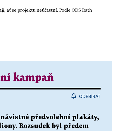
ji, ať se projektu neúčastní. Podle ODS Rath
bní kampaň
ODEBÍRAT
enávistné předvolební plakáty,
iliony. Rozsudek byl předem