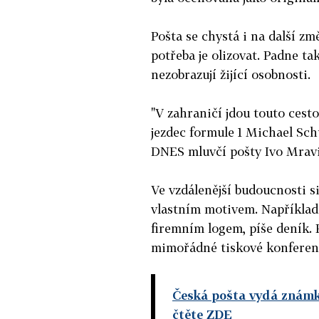
Pošta se chystá i na další z
potřeba je olizovat. Padne ta
nezobrazují žijící osobnosti.
"V zahraničí jdou touto cesto
jezdec formule 1 Michael Sch
DNES mluvčí pošty Ivo Mrav
Ve vzdálenější budoucnosti s
vlastním motivem. Například
firemním logem, píše deník.
mimořádné tiskové konferen
Česká pošta vydá známky
čtěte ZDE