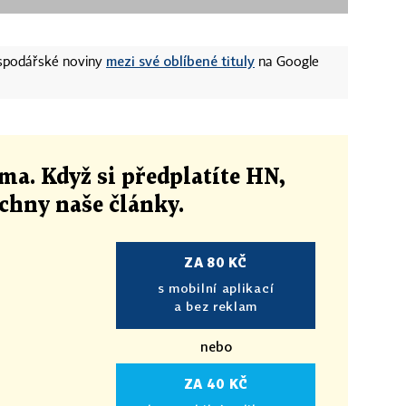
mezi své oblíbené tituly
ospodářské noviny
na Google
ma. Když si předplatíte HN,
echny naše články
.
ZA 80 KČ
s mobilní aplikací
a bez reklam
nebo
ZA 40 KČ