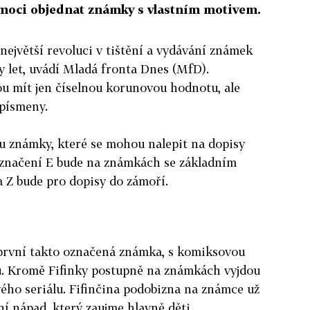
moci objednat známky s vlastním motivem.
největší revoluci v tištění a vydávání známek
y let, uvádí Mladá fronta Dnes (MfD).
 mít jen číselnou korunovou hodnotu, ale
písmeny.
 známky, které se mohou nalepit na dopisy
Označení E bude na známkách se základním
 Z bude pro dopisy do zámoří.
 první takto označená známka, s komiksovou
ku. Kromě Fifinky postupně na známkách vyjdou
vého seriálu. Fifinčina podobizna na známce už
ní nápad, který zaujme hlavně děti.