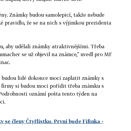
měny. Známky budou samolepicí, takže nebude
ké pravidlo, že se na nich s výjimkou prezidenta
u, aby udělali známky atraktivnějšími. Třeba
umacher se už objevil na známce," uvedl pro MF
inac.
i budou lidé dokonce moci zaplatit známky s
 firmy si budou moci pořídit třeba známku s
 Podrobnosti oznámí pošta tento týden na
ci.
 se členy Čtyřlístku. První bude Fifinka
-