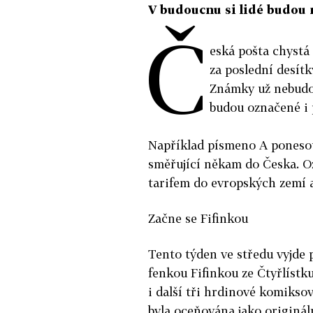
V budoucnu si lidé budou 
Č
eská pošta chystá 
za poslední desítk
Známky už nebudou
budou označené i 
Například písmeno A ponesou
směřující někam do Česka. 
tarifem do evropských zemí a
Začne se Fifinkou
Tento týden ve středu vyjde
fenkou Fifinkou ze Čtyřlíst
i další tři hrdinové komikso
byla oceňována jako originál