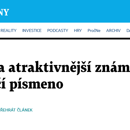
REALITY
INVESTICE
PODCASTY
HRY
PročNe
ARCHIV
D
a atraktivnější zná
čí písmeno
PŘEHRÁT ČLÁNEK