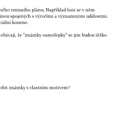
ného emisního plánu. Například loni se v něm
šinou spojených s výročími a významnými událostmi.
iální komise.
se obávají, že "známky-samolepky" se jim budou těžko
yrobit známky s vlastním motivem?