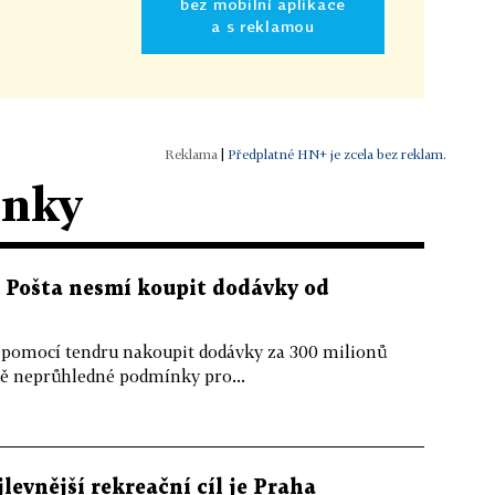
bez mobilní aplikace
a s reklamou
|
Předplatné HN+ je zcela bez reklam.
ánky
 Pošta nesmí koupit dodávky od
omocí tendru nakoupit dodávky za 300 milionů
ě neprůhledné podmínky pro...
levnější rekreační cíl je Praha