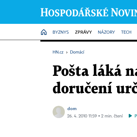
ZPRÁVY
HOME
BYZNYS
NÁZORY
TECH
HN.cz
›
Domácí
Pošta láká n
doručení ur
dom
26. 4. 2010 11:59 ▪ 2 min. čtení