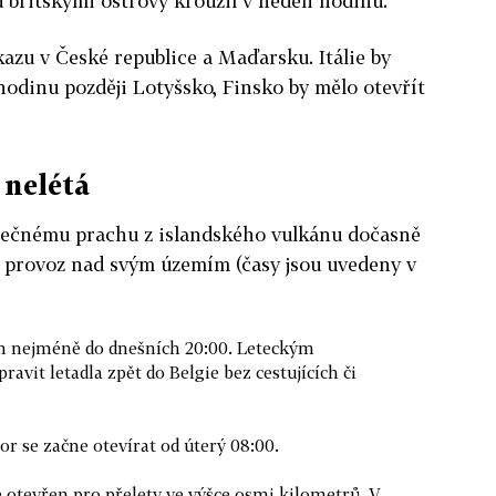
d britskými ostrovy kroužil v neděli hodinu.
kazu v České republice a Maďarsku. Itálie by
o hodinu později Lotyšsko, Finsko by mělo otevřít
 nelétá
opečnému prachu z islandského vulkánu dočasně
ý provoz nad svým územím (časy jsou uvedeny v
n nejméně do dnešních 20:00. Leteckým
avit letadla zpět do Belgie bez cestujících či
r se začne otevírat od úterý 08:00.
otevřen pro přelety ve výšce osmi kilometrů. V