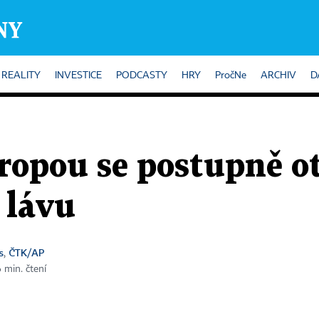
REALITY
INVESTICE
PODCASTY
HRY
PročNe
ARCHIV
D
ropou se postupně ot
 lávu
s
ČTK/AP
,
6 min. čtení