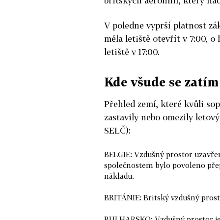
britských aerolinií, který na
V poledne vyprší platnost zá
měla letiště otevřít v 7:00, 
letiště v 17:00.
Kde všude se zatím
Přehled zemí, které kvůli s
zastavily nebo omezily letov
SELČ):
BELGIE: Vzdušný prostor uzavře
společnostem bylo povoleno přepr
nákladu.
BRITÁNIE: Britský vzdušný prosto
BULHARSKO: Vzdušný prostor je 