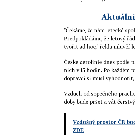
Aktuální
"Čekáme, že nám letecké spol
Předpokládáme, že letový řá
tvořit ad hoc," řekla mluvčí 
České aerolinie dnes podle p
nich v 15 hodin. Po každém p
dopravci si musí vyhodnotit,
Vzduch od sopečného prachu b
doby bude pršet a vát čerstvý 
Vzdušný prostor ČR bud
ZDE