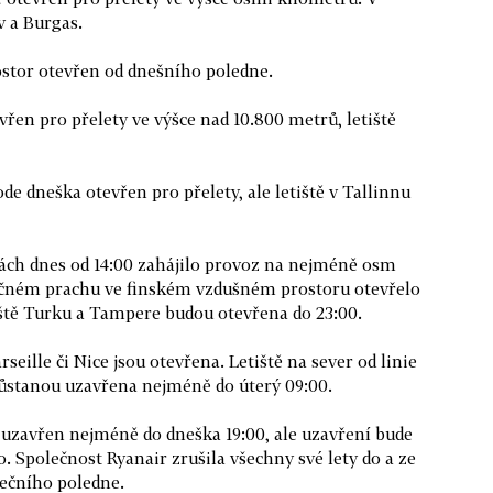
v a Burgas.
tor otevřen od dnešního poledne.
en pro přelety ve výšce nad 10.800 metrů, letiště
 dneška otevřen pro přelety, ale letiště v Tallinnu
kách dnes od 14:00 zahájilo provoz na nejméně osm
pečném prachu ve finském vzdušném prostoru otevřelo
iště Turku a Tampere budou otevřena do 23:00.
eille či Nice jsou otevřena. Letiště na sever od linie
zůstanou uzavřena nejméně do úterý 09:00.
uzavřen nejméně do dneška 19:00, ale uzavření bude
 Společnost Ryanair zrušila všechny své lety do a ze
ečního poledne.