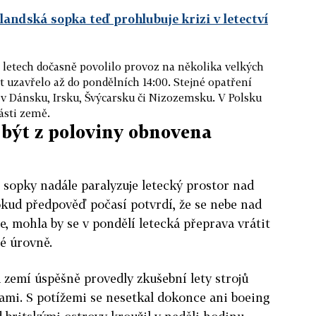
slandská sopka teď prohlubuje krizi v letectví
letech dočasně povolilo provoz na několika velkých
pět uzavřelo až do pondělních 14:00. Stejné opatření
 v Dánsku, Irsku, Švýcarsku či Nizozemsku. V Polsku
části země.
být z poloviny obnovena
 sopky nadále paralyzuje letecký prostor nad
kud předpověď počasí potvrdí, že se nebe nad
, mohla by se v pondělí letecká přeprava vrátit
é úrovně.
 zemí úspěšně provedly zkušební lety strojů
ami. S potížemi se nesetkal dokonce ani boeing