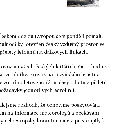
Českem i celou Evropou se v pondělí pomalu
půlnoci byl otevřen český vzdušný prostor ve
přelety letounů na dálkových linkách.
ovoz na všech českých letištích. Od 11 hodiny
é vrtulníky. Provoz na ruzyňském letišti v
vizorního letového řádu, časy odletů a příletů
 požadavky jednotlivých aerolinií.
 tak jsme rozhodli, že obnovíme poskytování
azem na informace meteorologů a očekávání
ky celoevropsky koordinujeme a přistoupily k