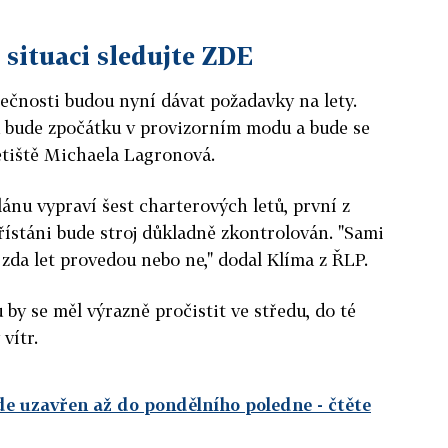
 situaci sledujte ZDE
ečnosti budou nyní dávat požadavky na lety.
d bude zpočátku v provizorním modu a bude se
letiště Michaela Lagronová.
lánu vypraví šest charterových letů, první z
řístáni bude stroj důkladně zkontrolován. "Sami
 zda let provedou nebo ne," dodal Klíma z ŘLP.
y se měl výrazně pročistit ve středu, do té
vítr.
e uzavřen až do pondělního poledne
- čtěte