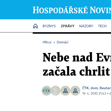
ZPRÁVY
HOME
BYZNYS
NÁZORY
TECH
HN.cz
›
Domácí
Nebe nad Ev
začala chrlit
ČTK
dom
Reuter
,
,
19. 4. 2010 21:43 ▪ 