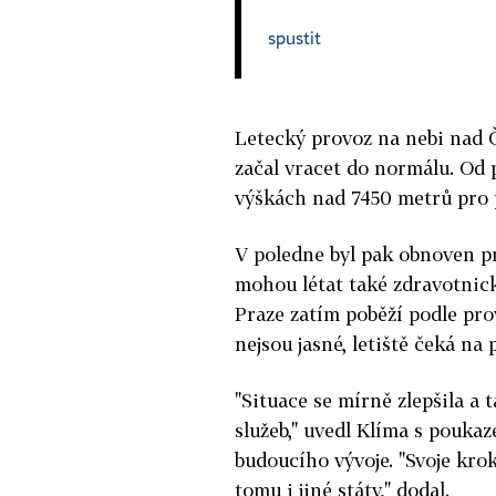
spustit
Letecký provoz na nebi nad 
začal vracet do normálu. Od 
výškách nad 7450 metrů pro 
V poledne byl pak obnoven pr
mohou létat také zdravotnick
Praze zatím poběží podle pro
nejsou jasné, letiště čeká na
"Situace se mírně zlepšila a
služeb," uvedl Klíma s pouk
budoucího vývoje. "Svoje kro
tomu i jiné státy," dodal.