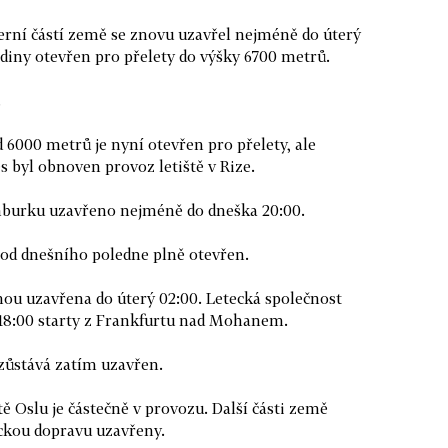
erní částí země se znovu uzavřel nejméně do úterý
odiny otevřen pro přelety do výšky 6700 metrů.
.
000 metrů je nyní otevřen pro přelety, ale
s byl obnoven provoz letiště v Rize.
urku uzavřeno nejméně do dneška 20:00.
d dnešního poledne plně otevřen.
u uzavřena do úterý 02:00. Letecká společnost
18:00 starty z Frankfurtu nad Mohanem.
ůstává zatím uzavřen.
 Oslu je částečně v provozu. Další části země
eckou dopravu uzavřeny.