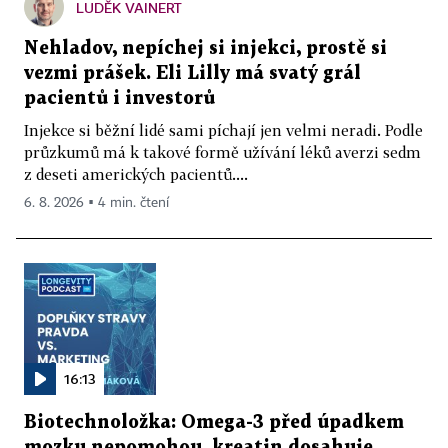
LUDĚK VAINERT
Nehladov, nepíchej si injekci, prostě si
vezmi prášek. Eli Lilly má svatý grál
pacientů i investorů
Injekce si běžní lidé sami píchají jen velmi neradi. Podle
průzkumů má k takové formě užívání léků averzi sedm
z deseti amerických pacientů....
6. 8. 2026 ▪ 4 min. čtení
16:13
Biotechnoložka: Omega-3 před úpadkem
mozku nepomohou, kreatin dosahuje