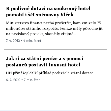
K podivné dotaci na soukromý hotel
pomohl i šéf sněmovny Vlček
Ministerstvo financí nechá prošetřit, kam zmizelo 25
milionů ze státního rozpočtu. Peníze měly původně jít
na neziskový projekt, skončily zřejmě...
7. 4. 2010 ▪ 4 min. čtení
Jak si za státní peníze a s pomocí
poslanců postavit luxusní hotel
HN přinášejí další příklad podezřelé státní dotace.
6. 4. 2010 ▪ 7 min. čtení