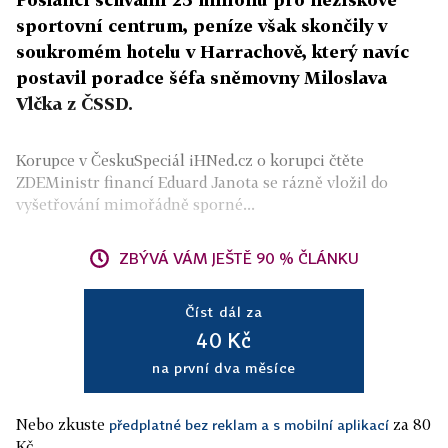
sportovní centrum, peníze však skončily v
soukromém hotelu v Harrachově, který navíc
postavil poradce šéfa sněmovny Miloslava
Vlčka z ČSSD.
Korupce v ČeskuSpeciál iHNed.cz o korupci čtěte
ZDEMinistr financí Eduard Janota se rázně vložil do
vyšetřování mimořádně sporné...
ZBÝVÁ VÁM JEŠTĚ 90 % ČLÁNKU
Číst dál za
40 Kč
na první dva měsíce
Nebo zkuste
za 80
předplatné bez reklam a s mobilní aplikací
Kč.