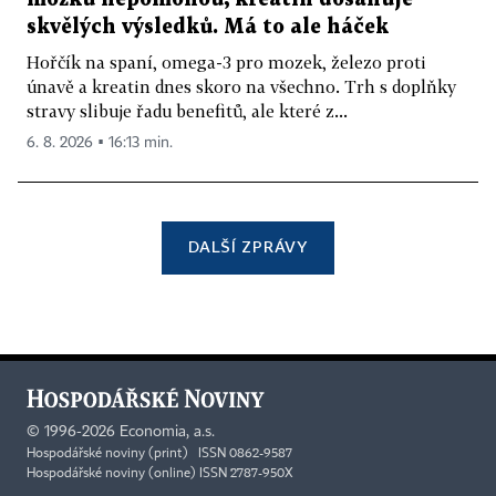
skvělých výsledků. Má to ale háček
Hořčík na spaní, omega-3 pro mozek, železo proti
únavě a kreatin dnes skoro na všechno. Trh s doplňky
stravy slibuje řadu benefitů, ale které z...
6. 8. 2026 ▪ 16:13 min.
DALŠÍ ZPRÁVY
©
1996-2026
Economia, a.s.
Hospodářské noviny (print) ISSN 0862-9587
Hospodářské noviny (online) ISSN 2787-950X