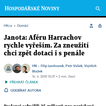
HN.cz
›
Domácí
Janota: Aféru Harrachov
rychle vyřeším. Za zneužití
chci zpět dotaci i s penále
HN – Filip Jandourek
Petr Vašek
Vojtěch
,
,
Blažek
14. 4. 2010 10:37 ▪ 2 min. čtení
PŘEHRÁT ČLÁNEK
ODEBÍRAT AUTORA
Poslanci schválili 25 milionů pro neziskové