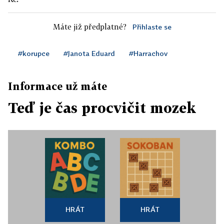
Máte již předplatné?
Přihlaste se
#korupce
#Janota Eduard
#Harrachov
Informace už máte
Teď je čas procvičit mozek
HRÁT
HRÁT